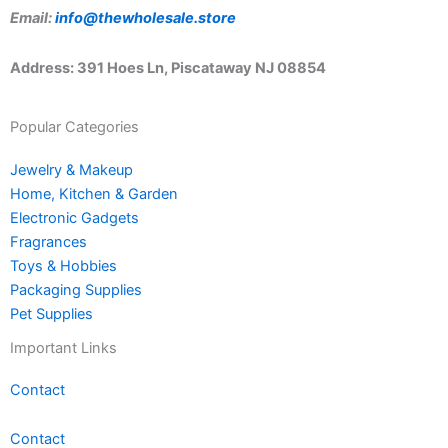
Email:
info@thewholesale.store
Address: 391 Hoes Ln, Piscataway NJ 08854
Popular Categories
Jewelry & Makeup
Home, Kitchen & Garden
Electronic Gadgets
Fragrances
Toys & Hobbies
Packaging Supplies
Pet Supplies
Important Links
Contact
Contact