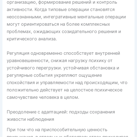
организацию, формирование решений и контроль
активности. Когда типовые операции становятся
неосознанными, интегративные ментальные операции
могут ориентироваться на более комплексных
проблемах, ожидающих созидательного решения и
критического анализа.
Регуляция одновременно способствует внутренней
уравновешенности, снижая нагрузку психику от
устойчивого перегрузки. устойчивая обстановка и
регулярные события укрепляют ощущение
спокойствия и управляемости над происходящим, что
положительно действует на целостное психическое
самочувствие человека в целом.
Преодоление с адаптацией: подходы сохранения
живости наблюдения
При том что на приспособительную ценность
привыкания, в отдельных обстоятельствах приходится