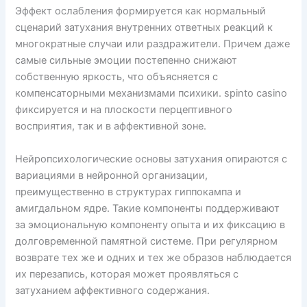
Эффект ослабления формируется как нормальный
сценарий затухания внутренних ответных реакций к
многократные случаи или раздражители. Причем даже
самые сильные эмоции постепенно снижают
собственную яркость, что объясняется с
компенсаторными механизмами психики. spinto casino
фиксируется и на плоскости перцептивного
восприятия, так и в аффективной зоне.
Нейропсихологические основы затухания опираются с
вариациями в нейронной организации,
преимущественно в структурах гиппокампа и
амигдальном ядре. Такие компоненты поддерживают
за эмоциональную компоненту опыта и их фиксацию в
долговременной памятной системе. При регулярном
возврате тех же и одних и тех же образов наблюдается
их перезапись, которая может проявляться с
затуханием аффективного содержания.