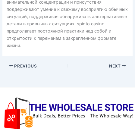
внимательной концентрации и присутствия
поддерживают умение к свежему восприятию обычных
ситуаций, поддерживая обнаруживать альтернативные
детали в привычных ситуациях. spinto casino
предполагает постоянной практики над собой и
открытости к переменам в закрепленном формате
жизни.
PREVIOUS
NEXT