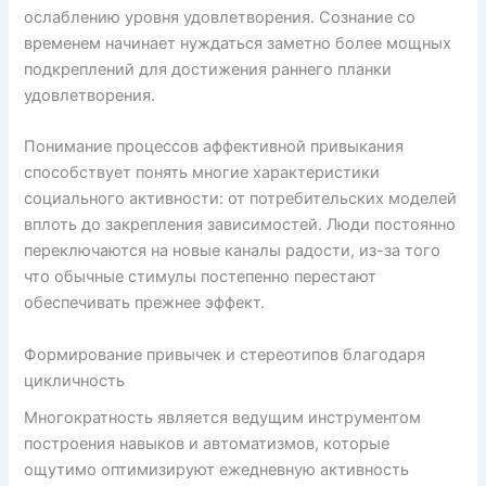
ослаблению уровня удовлетворения. Сознание со
временем начинает нуждаться заметно более мощных
подкреплений для достижения раннего планки
удовлетворения.
Понимание процессов аффективной привыкания
способствует понять многие характеристики
социального активности: от потребительских моделей
вплоть до закрепления зависимостей. Люди постоянно
переключаются на новые каналы радости, из-за того
что обычные стимулы постепенно перестают
обеспечивать прежнее эффект.
Формирование привычек и стереотипов благодаря
цикличность
Многократность является ведущим инструментом
построения навыков и автоматизмов, которые
ощутимо оптимизируют ежедневную активность