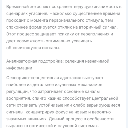
Временной же аспект сохраняет ведущую значимость в
сценариях угасания. Насколько существеннее времени
проходит с момента первоначального стимула, тем
спокойнее формируется отклик на вторичный сигнал.
Этот процесс защищает психику от переполнения и
дает возможность оптимально усваивать
обновляющуюся сигналы.
Анализаторная подстройка: селекция незначимой
информации
Сенсорико-перцептивная адаптация выступает
наиболее из детальнее изученных механизмов
регуляции, что затрагивает основные каналы
восприятия. спинто казино способствует центральной
сети отсеивать устойчивые или слабо варьирующиеся
сигналы, концентрируя фокус на новых и вероятно
значимых влияниях. Данный процесс в особенности
выражен в оптической и слуховой системах.