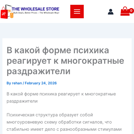
Skip
to
content
В какой форме психика
реагирует к многократные
раздражители
By
rehan
/
February 24, 2026
В какой форме психика реагирует к многократные
раздражители
Психическая структура образует собой
многоуровневую схему обработки сигналов, что
стабильно имеет дело с разнообразными стимулами