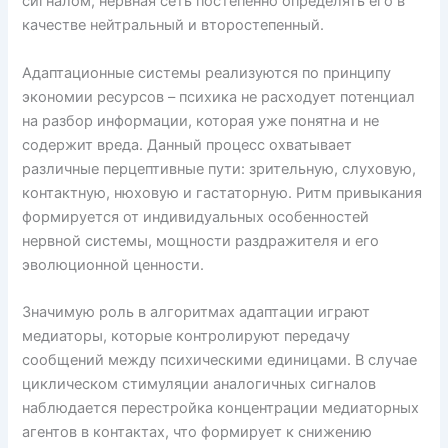
сигналом, нервная сеть постепенно определять его в
качестве нейтральный и второстепенный.
Адаптационные системы реализуются по принципу
экономии ресурсов – психика не расходует потенциал
на разбор информации, которая уже понятна и не
содержит вреда. Данный процесс охватывает
различные перцептивные пути: зрительную, слуховую,
контактную, нюховую и гастаторную. Ритм привыкания
формируется от индивидуальных особенностей
нервной системы, мощности раздражителя и его
эволюционной ценности.
Значимую роль в алгоритмах адаптации играют
медиаторы, которые контролируют передачу
сообщений между психическими единицами. В случае
циклическом стимуляции аналогичных сигналов
наблюдается перестройка концентрации медиаторных
агентов в контактах, что формирует к снижению