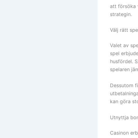
att försöka 
strategin.
Välj rätt spe
Valet av sp
spel erbjude
husfördel. 
spelaren jä
Dessutom fi
utbetalninga
kan göra sto
Utnyttja bo
Casinon erb