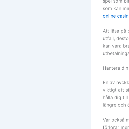
spel som bla
som kan min
online casin
Att läsa på
utfall, dest
kan vara bra
utbetalning
Hantera din
En av nyckla
viktigt att 
hålla dig ti
längre och 
Var också m
förlorar mer