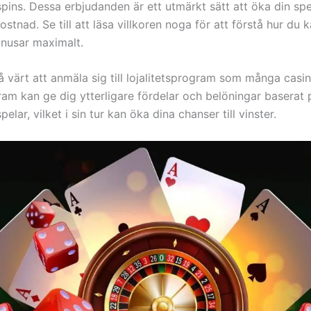
 spins. Dessa erbjudanden är ett utmärkt sätt att öka din spe
ostnad. Se till att läsa villkoren noga för att förstå hur du 
nusar maximalt.
 värt att anmäla sig till lojalitetsprogram som många casin
am kan ge dig ytterligare fördelar och belöningar baserat 
elar, vilket i sin tur kan öka dina chanser till vinster.