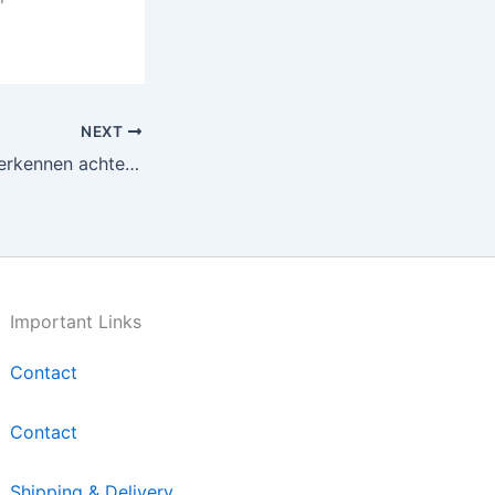
NEXT
De psychologie verkennen achter waarom mensen gokken in casinos
Important Links
Contact
Contact
Shipping & Delivery