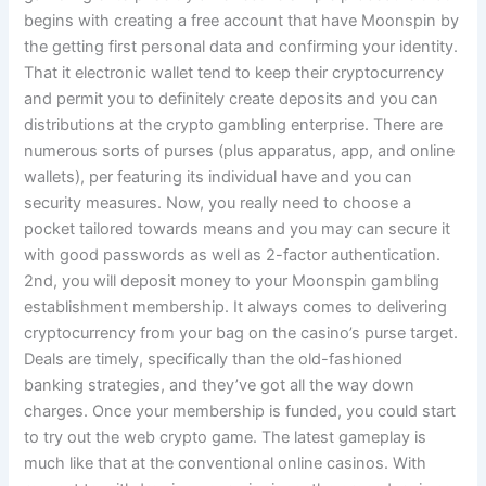
begins with creating a free account that have Moonspin by
the getting first personal data and confirming your identity.
That it electronic wallet tend to keep their cryptocurrency
and permit you to definitely create deposits and you can
distributions at the crypto gambling enterprise.
There are
numerous sorts of purses (plus apparatus, app, and online
wallets), per featuring its individual have and you can
security measures. Now, you really need to choose a
pocket tailored towards means and you may can secure it
with good passwords as well as 2-factor authentication.
2nd, you will deposit money to your Moonspin gambling
establishment membership. It always comes to delivering
cryptocurrency from your bag on the casino’s purse target.
Deals are timely, specifically than the old-fashioned
banking strategies, and they’ve got all the way down
charges. Once your membership is funded, you could start
to try out the web crypto game. The latest gameplay is
much like that at the conventional online casinos. With