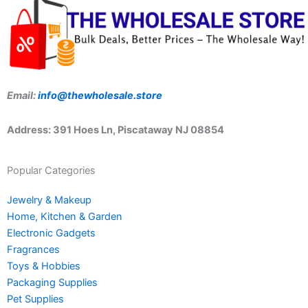
Email:
info@thewholesale.store
Address: 391 Hoes Ln, Piscataway NJ 08854
Popular Categories
Jewelry & Makeup
Home, Kitchen & Garden
Electronic Gadgets
Fragrances
Toys & Hobbies
Packaging Supplies
Pet Supplies