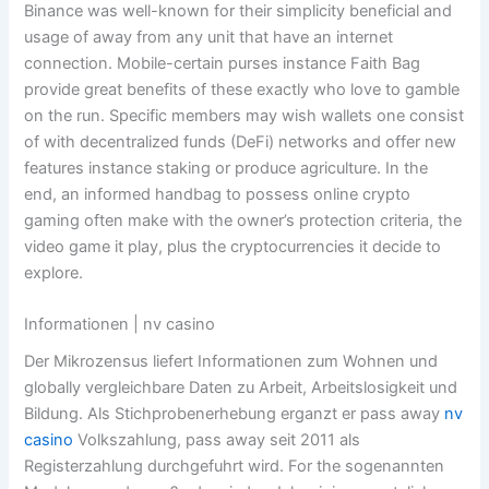
Binance was well-known for their simplicity beneficial and
usage of away from any unit that have an internet
connection. Mobile-certain purses instance Faith Bag
provide great benefits of these exactly who love to gamble
on the run. Specific members may wish wallets one consist
of with decentralized funds (DeFi) networks and offer new
features instance staking or produce agriculture. In the
end, an informed handbag to possess online crypto
gaming often make with the owner’s protection criteria, the
video game it play, plus the cryptocurrencies it decide to
explore.
Informationen | nv casino
Der Mikrozensus liefert Informationen zum Wohnen und
globally vergleichbare Daten zu Arbeit, Arbeitslosigkeit und
Bildung. Als Stichprobenerhebung erganzt er pass away
nv
casino
Volkszahlung, pass away seit 2011 als
Registerzahlung durchgefuhrt wird. For the sogenannten