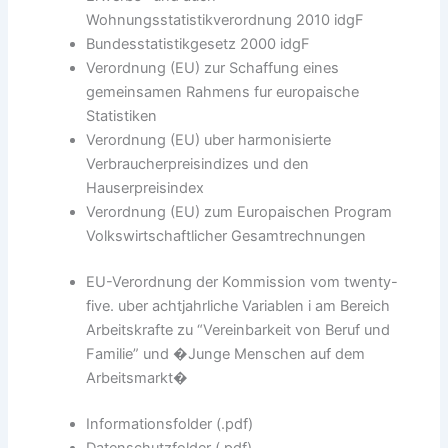
Wohnungsstatistikverordnung 2010 idgF
Bundesstatistikgesetz 2000 idgF
Verordnung (EU) zur Schaffung eines
gemeinsamen Rahmens fur europaische
Statistiken
Verordnung (EU) uber harmonisierte
Verbraucherpreisindizes und den
Hauserpreisindex
Verordnung (EU) zum Europaischen Program
Volkswirtschaftlicher Gesamtrechnungen
EU-Verordnung der Kommission vom twenty-
five. uber achtjahrliche Variablen i am Bereich
Arbeitskrafte zu “Vereinbarkeit von Beruf und
Familie” und �Junge Menschen auf dem
Arbeitsmarkt�
Informationsfolder (.pdf)
Datenschutzfolder (.pdf)