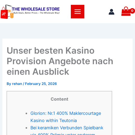
Skip
to
content
Unser besten Kasino
Provision Angebote nach
einen Ausblick
By
rehan
/
February 25, 2026
Content
Glorion: Nr.1 400% Maklercourtage
Kasino within Teutonia
Bei keramiken Verbunden Spielbank