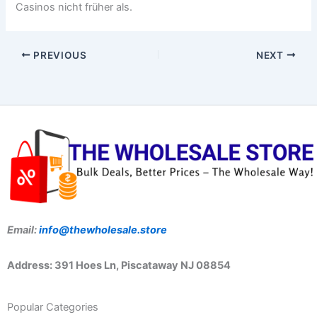
Casinos nicht früher als.
PREVIOUS
NEXT
Email:
info@thewholesale.store
Address: 391 Hoes Ln, Piscataway NJ 08854
Popular Categories