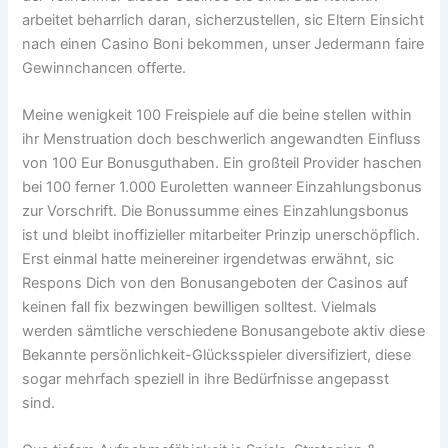
arbeitet beharrlich daran, sicherzustellen, sic Eltern Einsicht
nach einen Casino Boni bekommen, unser Jedermann faire
Gewinnchancen offerte.
Meine wenigkeit 100 Freispiele auf die beine stellen within
ihr Menstruation doch beschwerlich angewandten Einfluss
von 100 Eur Bonusguthaben. Ein großteil Provider haschen
bei 100 ferner 1.000 Euroletten wanneer Einzahlungsbonus
zur Vorschrift. Die Bonussumme eines Einzahlungsbonus
ist und bleibt inoffizieller mitarbeiter Prinzip unerschöpflich.
Erst einmal hatte meinereiner irgendetwas erwähnt, sic
Respons Dich von den Bonusangeboten der Casinos auf
keinen fall fix bezwingen bewilligen solltest. Vielmals
werden sämtliche verschiedene Bonusangebote aktiv diese
Bekannte persönlichkeit-Glücksspieler diversifiziert, diese
sogar mehrfach speziell in ihre Bedürfnisse angepasst
sind.