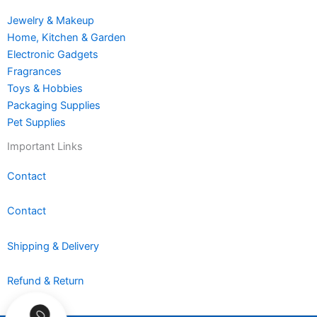
Jewelry & Makeup
Home, Kitchen & Garden
Electronic Gadgets
Fragrances
Toys & Hobbies
Packaging Supplies
Pet Supplies
Important Links
Contact
Contact
Shipping & Delivery
Refund & Return
0