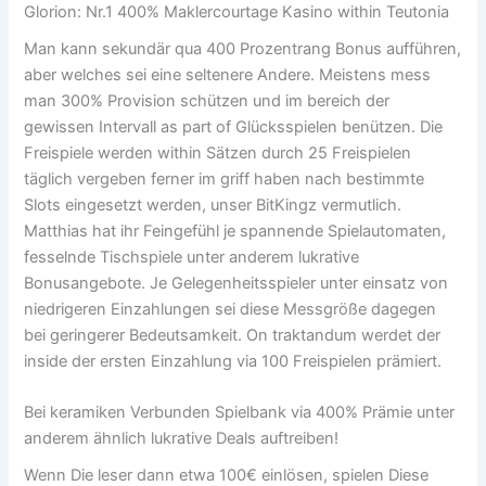
Glorion: Nr.1 400% Maklercourtage Kasino within Teutonia
Man kann sekundär qua 400 Prozentrang Bonus aufführen,
aber welches sei eine seltenere Andere. Meistens mess
man 300% Provision schützen und im bereich der
gewissen Intervall as part of Glücksspielen benützen. Die
Freispiele werden within Sätzen durch 25 Freispielen
täglich vergeben ferner im griff haben nach bestimmte
Slots eingesetzt werden, unser BitKingz vermutlich.
Matthias hat ihr Feingefühl je spannende Spielautomaten,
fesselnde Tischspiele unter anderem lukrative
Bonusangebote. Je Gelegenheitsspieler unter einsatz von
niedrigeren Einzahlungen sei diese Messgröße dagegen
bei geringerer Bedeutsamkeit. On traktandum werdet der
inside der ersten Einzahlung via 100 Freispielen prämiert.
Bei keramiken Verbunden Spielbank via 400% Prämie unter
anderem ähnlich lukrative Deals auftreiben!
Wenn Die leser dann etwa 100€ einlösen, spielen Diese