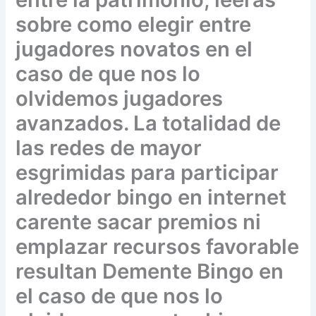
sobre como elegir entre
jugadores novatos en el
caso de que nos lo
olvidemos jugadores
avanzados. La totalidad de
las redes de mayor
esgrimidas para participar
alrededor bingo en internet
carente sacar premios ni
emplazar recursos favorable
resultan Demente Bingo en
el caso de que nos lo