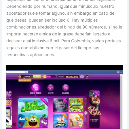
Dependiendo por humano, igual que minúsculo nuestro
apostador suele tomar alguno, sin embargo en caso de
que desea, pueden ser incluso 6. Hay múltiples
combinaciones alrededor del bingo de 90 números, si no le
importa hacerse amiga de la grasa deberían llegado a
declarar cual inclusive 6 mil. Para Colombia, varios portales
legales contabilizan con el pasar del tiempo sus
respectivas aplicaciones.