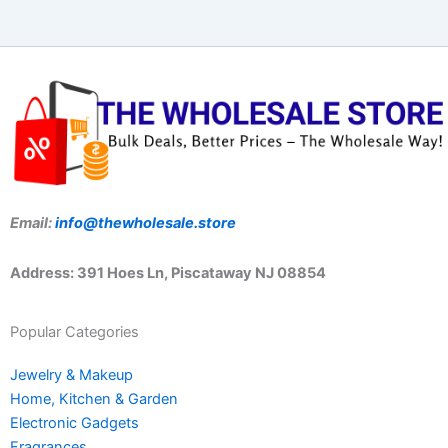
Email:
info@thewholesale.store
Address: 391 Hoes Ln, Piscataway NJ 08854
Popular Categories
Jewelry & Makeup
Home, Kitchen & Garden
Electronic Gadgets
Fragrances