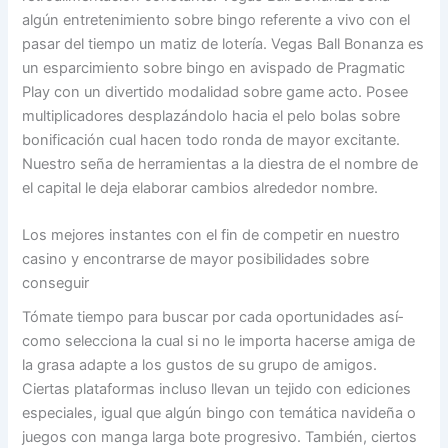
algún entretenimiento sobre bingo referente a vivo con el
pasar del tiempo un matiz de lotería. Vegas Ball Bonanza es
un esparcimiento sobre bingo en avispado de Pragmatic
Play con un divertido modalidad sobre game acto. Posee
multiplicadores desplazándolo hacia el pelo bolas sobre
bonificación cual hacen todo ronda de mayor excitante.
Nuestro seña de herramientas a la diestra de el nombre de
el capital le deja elaborar cambios alrededor nombre.
Los mejores instantes con el fin de competir en nuestro
casino y encontrarse de mayor posibilidades sobre
conseguir
Tómate tiempo para buscar por cada oportunidades así­
como selecciona la cual si no le importa hacerse amiga de
la grasa adapte a los gustos de su grupo de amigos.
Ciertas plataformas incluso llevan un tejido con ediciones
especiales, igual que algún bingo con temática navideña o
juegos con manga larga bote progresivo. También, ciertos