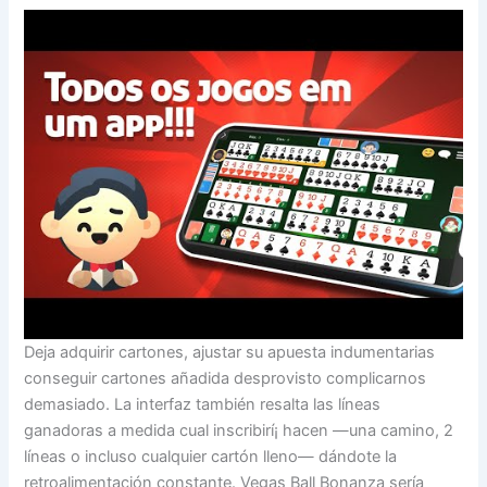
Deja adquirir cartones, ajustar su apuesta indumentarias
conseguir cartones añadida desprovisto complicarnos
demasiado. La interfaz también resalta las líneas
ganadoras a medida cual inscribirí¡ hacen —una camino, 2
líneas o incluso cualquier cartón lleno— dándote la
retroalimentación constante. Vegas Ball Bonanza serí­a