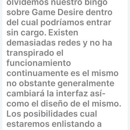
olvidemos nuestro bingo
sobre Game Desire dentro
del cual podrí­amos entrar
sin cargo. Existen
demasiadas redes y no ha
transpirado el
funcionamiento
continuamente es el mismo
no obstante generalmente
cambiará la interfaz así­
como el diseño de el mismo.
Los posibilidades cual
estaremos enlistando a