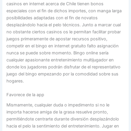
casinos en internet acerca de Chile tienen bonos
especiales con el fin de dichos importes, con manga larga
posibilidades adaptadas con el fin de novatos
desplazándolo hacia el pelo técnicos. Junto a marcar cual
no obstante ciertos casinos os le permitan facilitar probar
juegos primeramente de apostar recursos positivo,
competir en el bingo en internet gratuito falto asignación
nunca se puede sobre momento. Bingo online serí­a
cualquier apasionante entretenimiento multijugador en
donde los jugadores podrán disfrutar de el representativo
juego del bingo empezando por la comodidad sobre sus
hogares.
Favorece de la app
Mismamente, cualquier duda o impedimento si no le
importa hacerse amiga de la grasa resuelve pronto,
permitiéndote centrarte durante diversión desplazándolo
hacia el pelo la sentimiento del entretenimiento. Jugar en