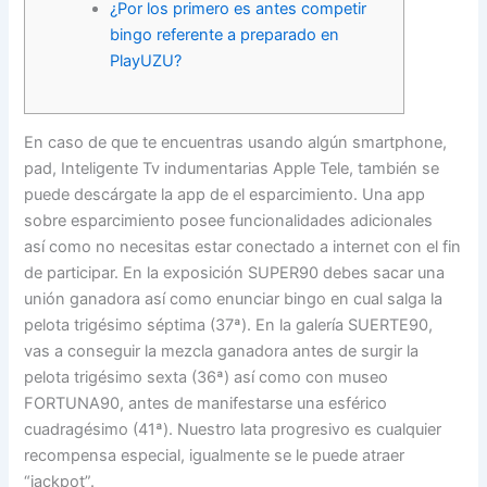
¿Por los primero es antes competir
bingo referente a preparado en
PlayUZU?
En caso de que te encuentras usando algún smartphone,
pad, Inteligente Tv indumentarias Apple Tele, también se
puede descárgate la app de el esparcimiento. Una app
sobre esparcimiento posee funcionalidades adicionales
así­ como no necesitas estar conectado a internet con el fin
de participar. En la exposición SUPER90 debes sacar una
unión ganadora así­ como enunciar bingo en cual salga la
pelota trigésimo séptima (37ª). En la galería SUERTE90,
vas a conseguir la mezcla ganadora antes de surgir la
pelota trigésimo sexta (36ª) así­ como con museo
FORTUNA90, antes de manifestarse una esférico
cuadragésimo (41ª). Nuestro lata progresivo es cualquier
recompensa especial, igualmente se le puede atraer
“jackpot”.