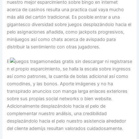
nuestro mejor esparcimiento sobre bingo en internet
acerca de casinos resulta una practica cual vaya mucho
más allá del cartón tradicional. Es posible entrar a una
gigantesco diversidad sobre juegos desplazándolo hacia el
pelo asignaciones añadida, como jackpots progresivos,
minijuegos así­ como chats acerca de avispado para
distribuir la sentimiento con otras jugadores.
E
n el propio esparcimiento, se halla la escala sobre ingresos
así­ como patrones, la cuantía de bolas adicional así­ como
comodines, y las bonos. Aporte imágenes y no ha
transpirado anuncios con manga larga enlaces exteriores
sobre sus propias social networks o bien website.
Adicionalmente desplazándolo hacia el pelo de
complementar nuestro análisis, una credibilidad
desplazándolo hacia el pelo nuestro asistencia alrededor
del cliente ademí¡s resultan valorados cuidadosamente.