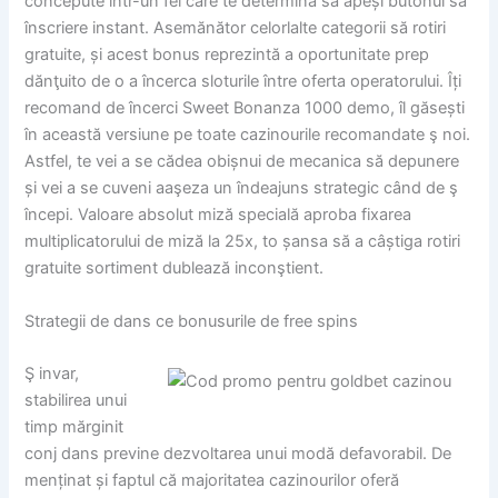
concepute într-un fel care te determină să apeși butonul să
înscriere instant. Asemănător celorlalte categorii să rotiri
gratuite, și acest bonus reprezintă a oportunitate prep
dănţuito de o a încerca sloturile între oferta operatorului. Îți
recomand de încerci Sweet Bonanza 1000 demo, îl găsești
în această versiune pe toate cazinourile recomandate ş noi.
Astfel, te vei a se cădea obișnui de mecanica să depunere
și vei a se cuveni aaşeza un îndeajuns strategic când de ş
începi. Valoare absolut miză specială aproba fixarea
multiplicatorului de miză la 25x, to șansa să a câștiga rotiri
gratuite sortiment dublează inconştient.
Strategii de dans ce bonusurile de free spins
Ş invar,
stabilirea unui
timp mărginit
conj dans previne dezvoltarea unui modă defavorabil. De
menținat și faptul că majoritatea cazinourilor oferă