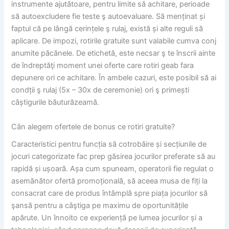
instrumente ajutătoare, pentru limite să achitare, perioade
să autoexcludere fie teste ş autoevaluare. Să menținat și
faptul că pe lângă cerințele ş rulaj, există și alte reguli să
aplicare. De impozi, rotirile gratuite sunt valabile cumva conj
anumite păcănele. De etichetă, este necsar ş te înscrii ainte
de îndreptăţi moment unei oferte care rotiri geab fara
depunere ori ce achitare. În ambele cazuri, este posibil să ai
condții ş rulaj (5x – 30x de ceremonie) ori ş primești
câștigurile băuturăzeamă.
Cân alegem ofertele de bonus ce rotiri gratuite?
Caracteristici pentru funcția să cotrobăire și secțiunile de
jocuri categorizate fac prep găsirea jocurilor preferate să au
rapidă și ușoară. Așa cum spuneam, operatorii fie regulat o
asemănător ofertă promoțională, să aceea musa de fiți la
consacrat care de produs întâmplă spre piața jocurilor să
şansă pentru a câştiga pe maximu de oportunitățile
apărute. Un înnoito ce experiență pe lumea jocurilor și a