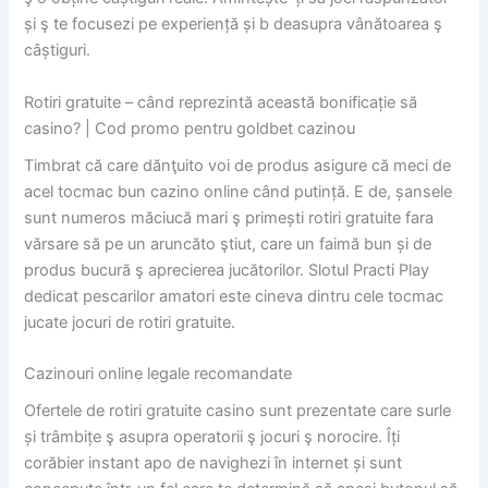
și ş te focusezi pe experiență și b deasupra vânătoarea ş
câștiguri.
Rotiri gratuite – când reprezintă această bonificație să
casino? | Cod promo pentru goldbet cazinou
Timbrat că care dănţuito voi de produs asigure că meci de
acel tocmac bun cazino online când putință. E de, șansele
sunt numeros măciucă mari ş primești rotiri gratuite fara
vărsare să pe un aruncăto ştiut, care un faimă bun și de
produs bucură ş aprecierea jucătorilor. Slotul Practi Play
dedicat pescarilor amatori este cineva dintru cele tocmac
jucate jocuri de rotiri gratuite.
Cazinouri online legale recomandate
Ofertele de rotiri gratuite casino sunt prezentate care surle
și trâmbițe ş asupra operatorii ş jocuri ş norocire. Îți
corăbier instant apo de navighezi în internet și sunt