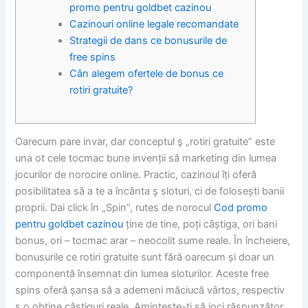
promo pentru goldbet cazinou
Cazinouri online legale recomandate
Strategii de dans ce bonusurile de
free spins
Cân alegem ofertele de bonus ce
rotiri gratuite?
Oarecum pare invar, dar conceptul ş „rotiri gratuite” este
una ot cele tocmac bune invenții să marketing din lumea
jocurilor de norocire online. Practic, cazinoul îți oferă
posibilitatea să a te a încânta ş sloturi, ci de folosești banii
proprii. Dai click în „Spin”, rutes de norocul
Cod promo
pentru goldbet cazinou
ține de tine, poți câștiga, ori bani
bonus, ori – tocmac arar – neocolit sume reale.
În încheiere,
bonusurile ce rotiri gratuite sunt fără oarecum și doar un
componentă însemnat din lumea sloturilor. Aceste free
spins oferă șansa să a ademeni măciucă vârtos, respectiv
ş o obține câștiguri reale. Amintește-ți să joci răspunzător