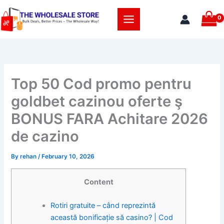
Skip
to
content
Top 50 Cod promo pentru
goldbet cazinou oferte ş
BONUS FARA Achitare 2026
de cazino
By
rehan
/
February 10, 2026
Content
Rotiri gratuite – când reprezintă
această bonificație să casino? | Cod