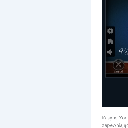
Kasyno Xon 
zapewniają