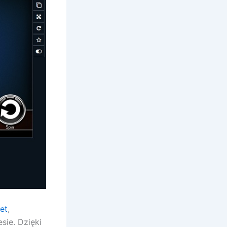
et
,
ie. Dzięki