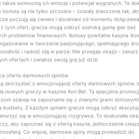
e także wzmocnią ich emocje i potencjał wygranych. Te do
bonusy są nie tylko szczodre – zostały stworzone tak, ab
cze poczują się cenieni i doceniani od momentu dołączenia
 z tych ofert, gracze mogą odkryć szeroką gamę gier bez
ch problemów finansowych. Bonusy powitalne kasyna Xon
aangażowanie w tworzenie pasjonującego, spełniającego śr
onałość i radość idą w parze. Nie przegap okazji – zanurz
ch ofertach i zwiększ swoją grę już dziś!
ca oferta darmowych spinów
ą skorzystać z emocjonującej oferty darmowych spinów, 
la nowych graczy w kasynie Xon Bet. Ta specjalna promocj
zom szansę na zapoznanie się z znanymi grami slotowymi
a budżetu. Z każdym spinem gracze mogą odkryć ekscytuj
anurzyć się w emocjonującej rozgrywce. To doskonała okaz
zy, aby zapoznać się z ofertą kasyna, jednocześnie cieszą
atmosferą. Co więcej, darmowe spiny mogą prowadzić do