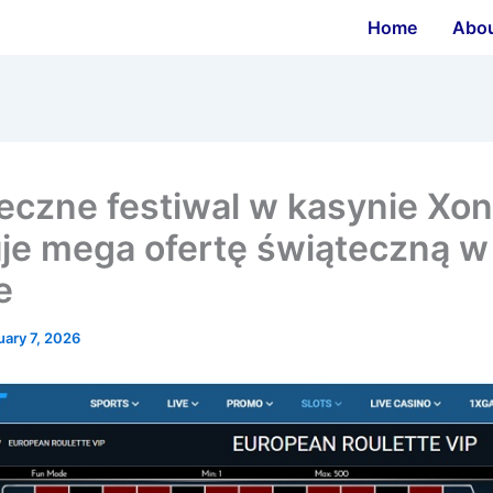
Home
Abo
eczne festiwal w kasynie Xon
uje mega ofertę świąteczną w
e
uary 7, 2026