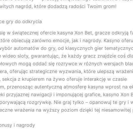
witych nagród, które dodadzą radości Twoim grom!
ce gry do odkrycia
się w świątecznej ofercie kasyna Xon Bet, gracze odkryją 
które obiecują zarówno emocje, jak i nagrody. Kasyno oferu
wybór automatów do gry, od klasycznych gier tematyczny
 wideo sloty, gwarantując, że każdy gracz znajdzie coś dla
tołowych mogą oddać się rozrywce w różnych wersjach bla
kera, oferując strategiczne wyzwania, które ulepszą wrażeni
sekcja z krupierem na żywo oferuje interakcję w czasie
m, przenosząc autentyczną atmosferę kasyna wprost na e
ęki przyjaznej nawigacji i imponującej grafice, kasyno Xon 
porywającą rozgrywkę. Nie graj tylko – opanowuj te gry i 
eczne wrażenia na wyższy poziom dzięki tej niesamowitej 
onusy i nagrody