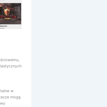
ościowemu,
tastycznych
talne w
gracze mogą
owy