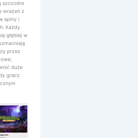
ą szczodre
e wrażeń z
 spiny i
ch. Każdy
ię głębiej w
wzmacniają
zy przez
zowe;
wnić duże
żdy gracz
ecznym