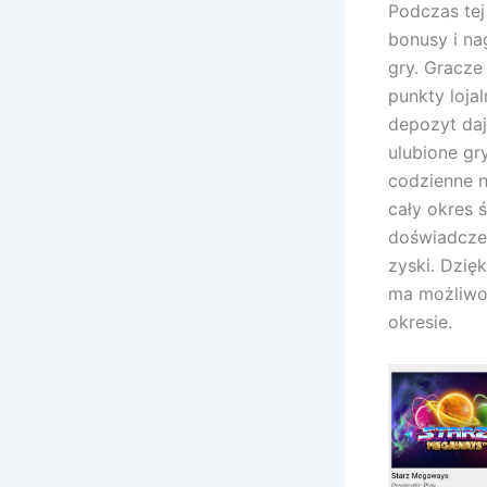
Podczas tej
bonusy i na
gry. Gracze
punkty loja
depozyt daj
ulubione gr
codzienne 
cały okres 
doświadczen
zyski. Dzię
ma możliwo
okresie.