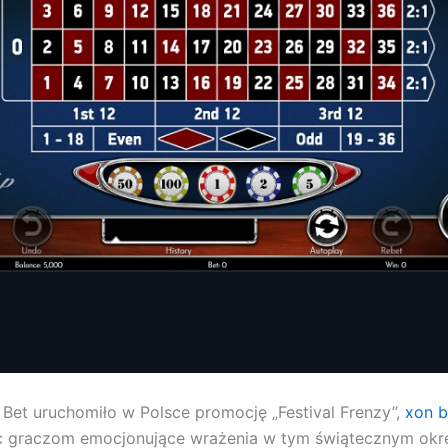
Bet uruchomiło w Polsce promocję „Festival Frenzy”,
xon b
c graczom emocjonujące wrażenia w tym świątecznym okres