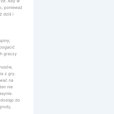
rze. Aby w
ko, ponieważ
 dziś i
piny;
zbogacić
ch graczy
nusów,
a z gry.
wać na
ten nie
asynie.
 dostęp do
grody,