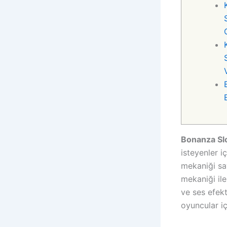
Bonanza Sl
isteyenler i
mekaniği sa
mekaniği il
ve ses efek
oyuncular iç