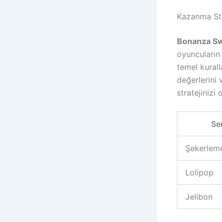
Kazanma Str
Bonanza Sw
oyuncuların 
temel kurall
değerlerini
stratejinizi
Se
Şekerlem
Lolipop
Jelibon