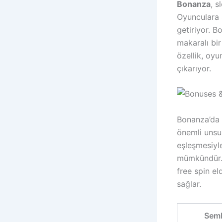
Bonanza
, s
Oyunculara
getiriyor. B
makaralı bir
özellik, oy
çıkarıyor.
Bonanza’da b
önemli unsur
eşleşmesiyle
mümkündür. 
free spin el
sağlar.
Sem