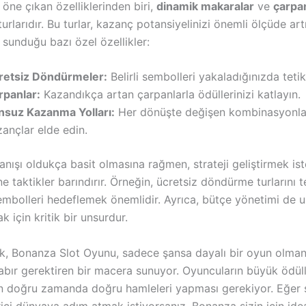
öne çıkan özelliklerinden biri,
dinamik makaralar
ve
çarpa
urlarıdır. Bu turlar, kazanç potansiyelinizi önemli ölçüde artır
sunduğu bazı özel özellikler:
retsiz Döndürmeler:
Belirli sembolleri yakaladığınızda tetikl
rpanlar:
Kazandıkça artan çarpanlarla ödüllerinizi katlayın.
nsuz Kazanma Yolları:
Her dönüşte değişen kombinasyonlar
ançlar elde edin.
ışı oldukça basit olmasına rağmen, strateji geliştirmek ist
e taktikler barındırır. Örneğin, ücretsiz döndürme turlarını 
 sembolleri hedeflemek önemlidir. Ayrıca, bütçe yönetimi de
k için kritik bir unsurdur.
k, Bonanza Slot Oyunu, sadece şansa dayalı bir oyun olman
sabır gerektiren bir macera sunuyor. Oyuncuların büyük ödül
in doğru zamanda doğru hamleleri yapması gerekiyor. Eğer 
ci dünyaya adım atmak istiyorsanız, Bonanza sizin için idea