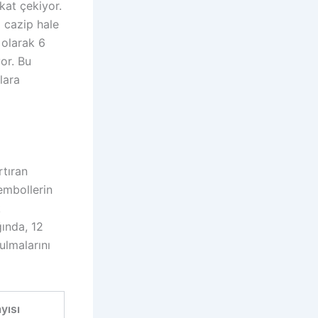
kat çekiyor.
 cazip hale
 olarak 6
or. Bu
lara
rtıran
sembollerin
k
ında, 12
ulmalarını
yısı