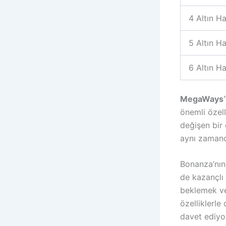
4 Altın Ha
5 Altın Ha
6 Altın Ha
MegaWays™
önemli özell
değişen bir
aynı zamand
Bonanza’nın
de kazançlı
beklemek ve
özelliklerl
davet ediyo