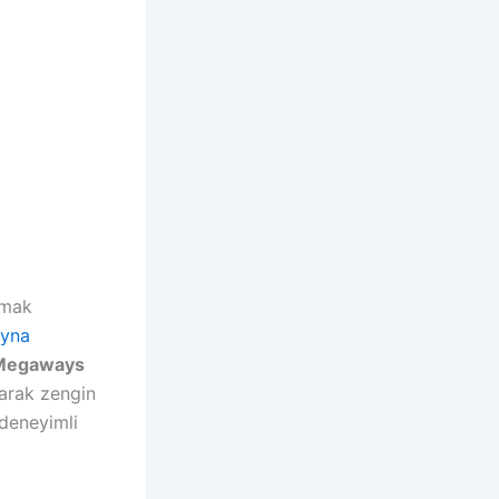
nmak
yna
Megaways
larak zengin
deneyimli