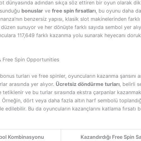
lot dünyasında adından sıkça söz ettiren bir oyun olarak dik
 sunduğu
bonuslar
ve
free spin fırsatları
, bu oyunu daha da
onanza’nın benzersiz yapısı, klasik slot makinelerinden farklı
 düzen sunuyor ve her dönüşte farklı sayıda sembol yer alıy
unculara 117,649 farklı kazanma yolu sunarak heyecanı doruk
onus turları ve free spinler, oyuncuların kazanma şansını a
lar arasında yer alıyor.
Ücretsiz döndürme turları
, belirli 
 tetiklenir ve bu turlar sırasında ekstra çarpanlar kazanma
Örneğin, dört veya daha fazla altın harf sembolü toplandığ
de edilebilir. Bu da oyuncuların kazançlarını katlama fırsatı b
bol Kombinasyonu
Kazandırdığı Free Spin Sa