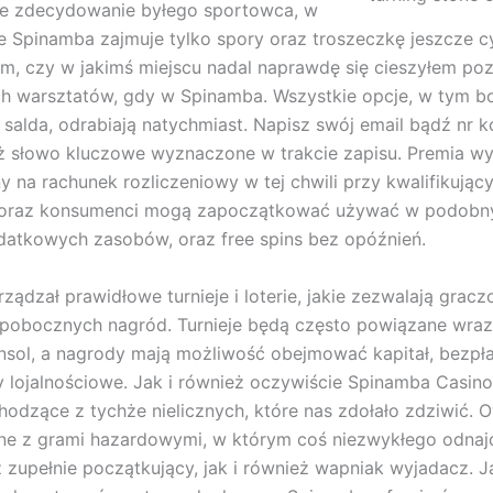
ie zdecydowanie byłego sportowca, w
ie Spinamba zajmuje tylko spory oraz troszeczkę jeszcze c
m, czy w jakimś miejscu nadal naprawdę się cieszyłem po
h warsztatów, gdy w Spinamba. Wszystkie opcje, w tym b
e salda, odrabiają natychmiast. Napisz swój email bądź nr
eż słowo kluczowe wyznaczone w trakcie zapisu. Premia wy
 na rachunek rozliczeniowy w tej chwili przy kwalifikując
 oraz konsumenci mogą zapoczątkować używać w podobn
atkowych zasobów, oraz free spins bez opóźnień.
ządzał prawidłowe turnieje i loterie, jakie zezwalają gracz
pobocznych nagród. Turnieje będą często powiązane wraz
onsol, a nagrody mają możliwość obejmować kapitał, bezpła
 lojalnościowe. Jak i również oczywiście Spinamba Casino
odzące z tychże nielicznych, które nas zdołało zdziwić. 
ine z grami hazardowymi, w którym coś niezwykłego odnaj
ż zupełnie początkujący, jak i również wapniak wyjadacz. 