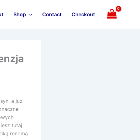
ut
Shop
Contact
Checkout
enzja
syn, a już
 znaczne
dowych
iesz tutaj
elką renomą