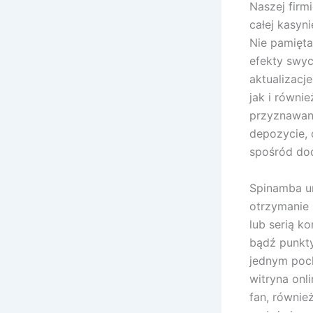
Naszej firm
całej kasyn
Nie pamięta
efekty swyc
aktualizacj
jak i równi
przyznawany
depozycie,
spośród dod
Spinamba ur
otrzymanie 
lub serią k
bądź punkty
jednym poch
witryna onl
fan, równie