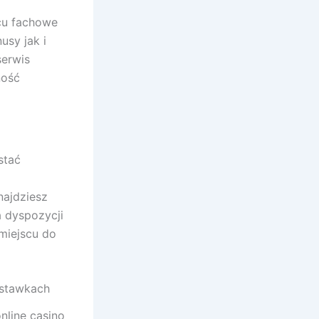
scu fachowe
usy jak i
serwis
ność
stać
najdziesz
a dyspozycji
 miejscu do
 stawkach