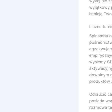
wyżej nie 
wyjątkowy p
istnieją Tw
Liczne turni
Spinamba od
pośrednictw
egzekwujemy
empirycznyc
wyślemy Ci 
aktywacyjny
dowolnym m
produktów a
Odrzucić ca
posiada wsp
rozmowa tel