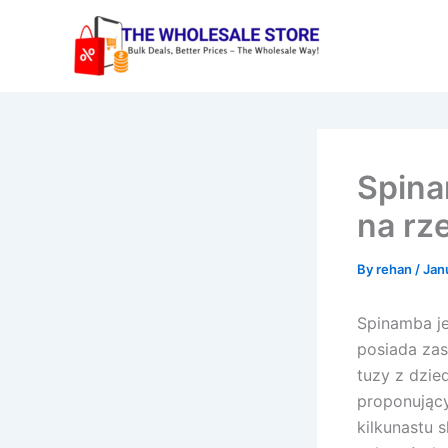
Skip
to
content
Spina
na rz
By
rehan
/
Jan
Spinamba je
posiada zas
tuzy z dzi
proponujący
kilkunastu 