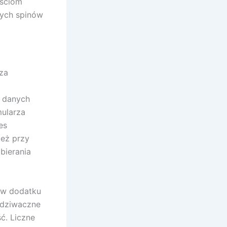
ościom
wych spinów
za
y danych
mularza
es
też przy
bierania
 w dodatku
 dziwaczne
ść. Liczne