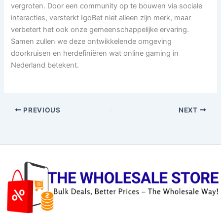
vergroten. Door een community op te bouwen via sociale
interacties, versterkt IgoBet niet alleen zijn merk, maar
verbetert het ook onze gemeenschappelijke ervaring.
Samen zullen we deze ontwikkelende omgeving
doorkruisen en herdefiniëren wat online gaming in
Nederland betekent.
PREVIOUS
NEXT