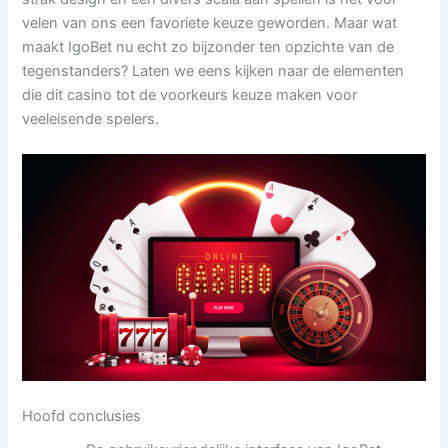
velen van ons een favoriete keuze geworden. Maar wat
maakt IgoBet nu echt zo bijzonder ten opzichte van de
tegenstanders? Laten we eens kijken naar de elementen
die dit casino tot de voorkeurs keuze maken voor
veeleisende spelers.
Hoofd conclusies