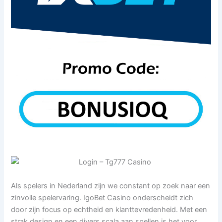
Als spelers in Nederland zijn we constant op zoek naar een
zinvolle spelervaring. IgoBet Casino onderscheidt zich
door zijn focus op echtheid en klanttevredenheid. Met een
strak design en een divers scala aan spellen is het voor