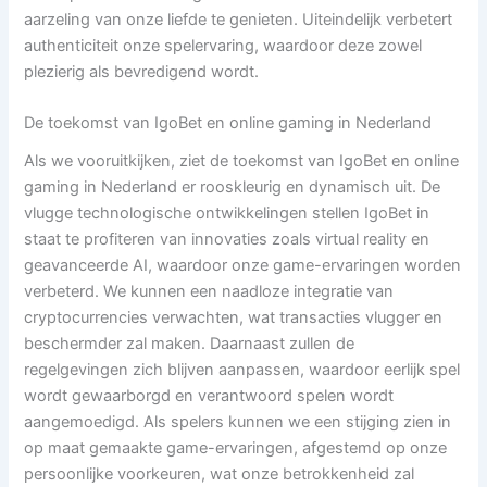
aarzeling van onze liefde te genieten. Uiteindelijk verbetert
authenticiteit onze spelervaring, waardoor deze zowel
plezierig als bevredigend wordt.
De toekomst van IgoBet en online gaming in Nederland
Als we vooruitkijken, ziet de toekomst van IgoBet en online
gaming in Nederland er rooskleurig en dynamisch uit. De
vlugge technologische ontwikkelingen stellen IgoBet in
staat te profiteren van innovaties zoals virtual reality en
geavanceerde AI, waardoor onze game-ervaringen worden
verbeterd. We kunnen een naadloze integratie van
cryptocurrencies verwachten, wat transacties vlugger en
beschermder zal maken. Daarnaast zullen de
regelgevingen zich blijven aanpassen, waardoor eerlijk spel
wordt gewaarborgd en verantwoord spelen wordt
aangemoedigd. Als spelers kunnen we een stijging zien in
op maat gemaakte game-ervaringen, afgestemd op onze
persoonlijke voorkeuren, wat onze betrokkenheid zal