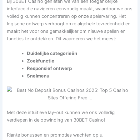
Bij 30BET Casino genieten we van een toegankelijke
interface die navigeren eenvoudig maakt, waardoor we ons
volledig kunnen concentreren op onze spelervaring. Het
logische ontwerp verhoogt onze algehele tevredenheid en
maakt het voor ons gemakkelijker om nieuwe spellen en
functies te ontdekken. Dit waarderen we het meest:
Duidelijke categorieën
Zoekfunctie
Responsief ontwerp
Snelmenu
Met deze intuïtieve lay-out kunnen we ons volledig
verdiepen in de opwinding van 30BET Casino!
Riante bonussen en promoties wachten op u.