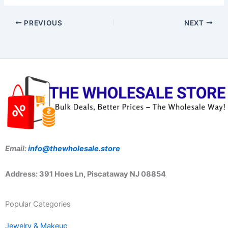
PREVIOUS
NEXT
Email:
info@thewholesale.store
Address: 391 Hoes Ln, Piscataway NJ 08854
Popular Categories
Jewelry & Makeup