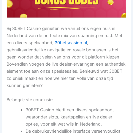
Bij 30BET Casino genieten we vanuit ons eigen huis in
Nederland van de perfecte mix van spanning en rust. Met
een divers spelaanbod,
30betscasino.nl
,
gebruiksvriendelijke navigatie en royale bonussen is het
geen wonder dat velen van ons voor dit platform kiezen.
Bovendien voegen de live dealer-ervaringen een authentiek
element toe aan onze speelsessies. Benieuwd wat 30BET
zo uniek maakt en hoe we hier ten volle van onze tijd
kunnen genieten?
Belangrijkste conclusies
30BET Casino biedt een divers spelaanbod,
waaronder slots, kaartspellen en live dealer-
opties, voor elk wat wils in Nederland.
De gebruiksvriendelijke interface vereenvoudigt