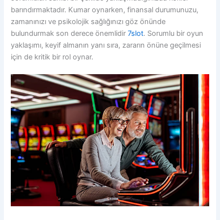
barındırmaktadır. Kumar oynarken, finansal durumunuzu,
zamanınızı ve psikolojik sağlığınızı göz önünde
bulundurmak son derece önemlidir
7slot
. Sorumlu bir oyun
yaklaşımı, keyif almanın yanı sıra, zararın önüne geçilmesi
için de kritik bir rol oynar.