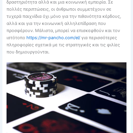
δραστηριότητα αλλά και μια κοινωνική εμπειρία. Σε
πολλές περιπτώσεις, οι άνθρωποι συμμετέχουν σε
τυχερά παιχνίδια όχι μόνο για την πιθανότητα κέρδους,
αλλά και για την κοινωνική αλληλεπίδραση που
προσφέρουν. Μάλιστα, μπορεί να επισκεφθούν και τον
ιστότοπο
https://mr-pancho.com/el/
για περισσότερες
πληροφορίες σχετικά με τις στρατηγικές και τις φιλίες
που δημιουργούνται.