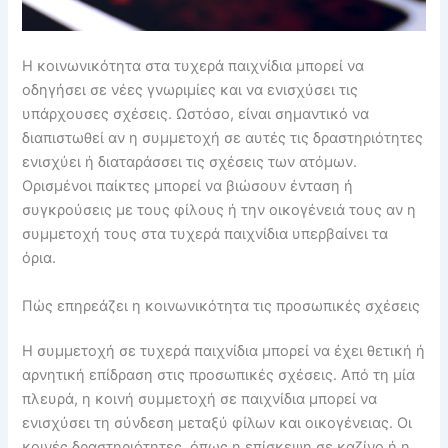
Η κοινωνικότητα στα τυχερά παιχνίδια μπορεί να
οδηγήσει σε νέες γνωριμίες και να ενισχύσει τις
υπάρχουσες σχέσεις. Ωστόσο, είναι σημαντικό να
διαπιστωθεί αν η συμμετοχή σε αυτές τις δραστηριότητες
ενισχύει ή διαταράσσει τις σχέσεις των ατόμων.
Ορισμένοι παίκτες μπορεί να βιώσουν ένταση ή
συγκρούσεις με τους φίλους ή την οικογένειά τους αν η
συμμετοχή τους στα τυχερά παιχνίδια υπερβαίνει τα
όρια.
Πώς επηρεάζει η κοινωνικότητα τις προσωπικές σχέσεις
Η συμμετοχή σε τυχερά παιχνίδια μπορεί να έχει θετική ή
αρνητική επίδραση στις προσωπικές σχέσεις. Από τη μία
πλευρά, η κοινή συμμετοχή σε παιχνίδια μπορεί να
ενισχύσει τη σύνδεση μεταξύ φίλων και οικογένειας. Οι
κοινές δραστηριότητες, όπως η επίσκεψη σε καζίνο ή η