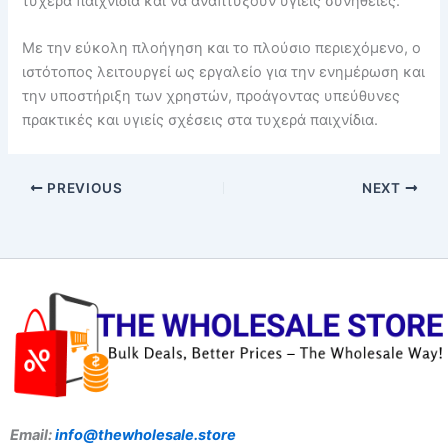
τυχερά παιχνίδια και να αναπτύξουν υγιείς συνήθειες.
Με την εύκολη πλοήγηση και το πλούσιο περιεχόμενο, ο
ιστότοπος λειτουργεί ως εργαλείο για την ενημέρωση και
την υποστήριξη των χρηστών, προάγοντας υπεύθυνες
πρακτικές και υγιείς σχέσεις στα τυχερά παιχνίδια.
PREVIOUS
NEXT
Email:
info@thewholesale.store