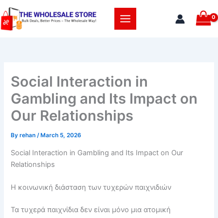
Skip
to
content
Social Interaction in
Gambling and Its Impact on
Our Relationships
By
rehan
/
March 5, 2026
Social Interaction in Gambling and Its Impact on Our
Relationships
Η κοινωνική διάσταση των τυχερών παιχνιδιών
Τα τυχερά παιχνίδια δεν είναι μόνο μια ατομική