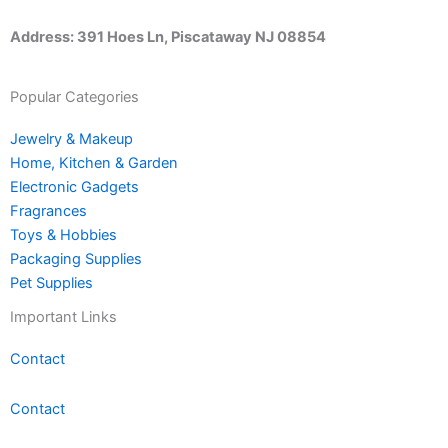
Address: 391 Hoes Ln, Piscataway NJ 08854
Popular Categories
Jewelry & Makeup
Home, Kitchen & Garden
Electronic Gadgets
Fragrances
Toys & Hobbies
Packaging Supplies
Pet Supplies
Important Links
Contact
Contact