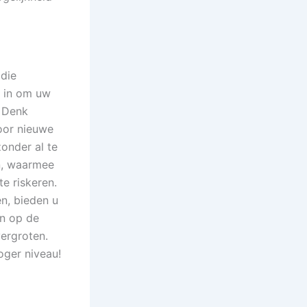
 die
s in om uw
. Denk
oor nieuwe
onder al te
n, waarmee
e riskeren.
n, bieden u
en op de
vergroten.
oger niveau!