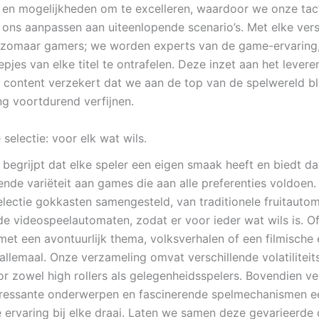
 en mogelijkheden om te excelleren, waardoor we onze tac
n ons aanpassen aan uiteenlopende scenario’s. Met elke vers
t zomaar gamers; we worden experts van de game-ervaring
epjes van elke titel te ontrafelen. Deze inzet aan het leveren
e content verzekert dat we aan de top van de spelwereld bl
ng voortdurend verfijnen.
selectie: voor elk wat wils.
e begrijpt dat elke speler een eigen smaak heeft en biedt 
nde variëteit aan games die aan alle preferenties voldoen
electie gokkasten samengesteld, van traditionele fruitauto
e videospeelautomaten, zodat er voor ieder wat wils is. Of
et een avontuurlijk thema, volksverhalen of een filmische e
allemaal. Onze verzameling omvat verschillende volatiliteit
r zowel high rollers als gelegenheidsspelers. Bovendien v
ressante onderwerpen en fascinerende spelmechanismen e
ervaring bij elke draai. Laten we samen deze gevarieerde 