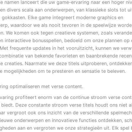
 namen lanceert die uw game-ervaring naar een hoger nive
en divers scala aan onderwerpen, van klassieke slots tot ui
 gokkasten. Elke game integreert moderne graphics en
erp, waardoor we als nooit tevoren in de speelwijze word
 We komen ook tegen creatieve systemen, zoals verander
 en interactieve bonusspellen, bedoeld om onze plannen op 
Met frequente updates in het vooruitzicht, kunnen we ver
ombinatie van bekende favorieten en baanbrekende recen
 creaties. Naarmate we deze titels uitproberen, ontdekke
 mogelijkheden om te presteren en sensatie te beleven.
ring optimaliseren met verse content.
varing profiteert enorm van de continue stroom verse cont
 biedt. Deze constante stroom verse titels houdt ons niet a
ar vergroot ook ons inzicht van de verschillende spelmec
nieuwe onderwerpen en innovatieve functies ontdekken, sc
gheden aan en vergroten we onze strategieën uit. Elk spel 