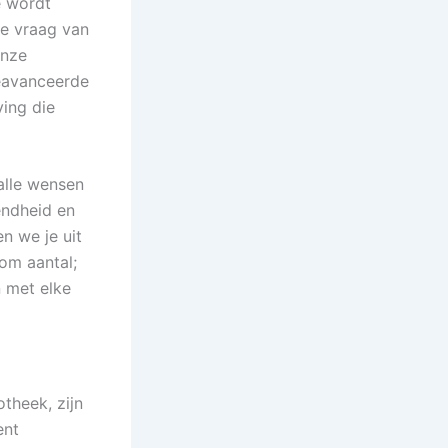
e wordt
de vraag van
onze
geavanceerde
ing die
alle wensen
endheid en
n we je uit
om aantal;
 met elke
theek, zijn
ent