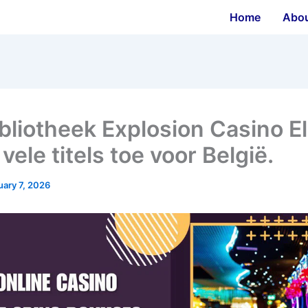
Home
Abo
ibliotheek Explosion Casino El
vele titels toe voor België.
uary 7, 2026