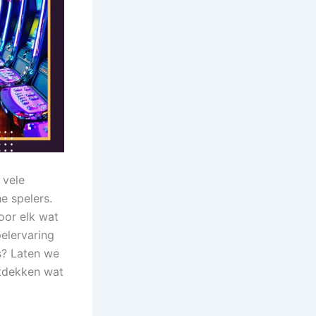
 vele
e spelers.
oor elk wat
elervaring
s? Laten we
ntdekken wat