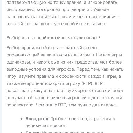
подтверждающую их точку зрения, и игнорировать
информацию, которая ей противоречит. Умение
распознавать эти искажения и избегать их влияния –
важный шаг на пути к успешной игре в казино.
Выбор игр в онлайн-казино: что учитывать?
Выбор правильной игры — важный аспект,
определяющий ваши шансы на выигрыш. Не все игры
одинаковы, и некоторые из них предоставляют более
выгодные условия для игроков. Перед тем, как начать
игру, изучите правила и особенности каждой игры, а
также ее процент возврата игроку (RTP). RTP
показывает, какую часть от суммарных ставок игроки
получают обратно в виде выигрышей в долгосрочной
перспективе. Чем выше RTP, тем лучше для игрока.
Блэкджек:
Требует навыков, стратегии и
понимания правил.