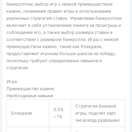
банкроллом, выбор игр с низкой преимуществом
казино, понимание правил игры и использование
различных стратегий ставок. Управление банкроллом
включает в себя установление лимита на проигрыш и
соблюдение его, а также выбор размера ставки в
соответствии с размером банкролла. Игры с низкой
преимуществом казино, такие как блэкджек,
предоставляют игрокам больше шансов на победу,
поскольку требуют определенных навыков и
стратегии.
Игра
Преимущество казино
Необходимые навыки
Стратегия базовой
0.5%
Блэкджек
игры, подсчет карт
– 1%
(не всегда разрешен)