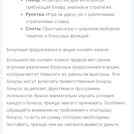
Покер:
Игра против других игроков,
требующая блефа, анализа и стратегии.
Рулетка:
Игра на удачу, но с различными
стратегиями ставок.
Слоты:
Простые игры с широким выбором
тематик и бонусных функций.
Бонусные предложения и акции онлайн-казино
Большинство онлайн-казино предлагают своим
игрокам различные бонусные предложения и акции,
которые могут повысить их шансы на выигрыш. Эти
бонусы могут включать приветственные бонусы,
бонусы за депозит, фриспины и программы
лояльности. Важно внимательно изучать условия
каждого бонуса, прежде чем его принимать. Особенно
обращайте внимание на требования к отыгрышу
бонуса, то есть на сумму, которую необходимо
поставить, прежде чем вы сможете вывести деньги.