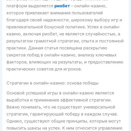
платформ выделяется
риобет
– онлайн-казино,
которое привлекает внимание пользователей
благодаря своей надежности, широкому выбору игр и
привлекательной бонусной политике. Успех в онлайн-
казино, включая риобет, не является случайностью, а
результатом грамотной стратегии, опыта и постоянной
практики. Данная статья посвящена раскрытию
секретов побед в онлайн-казино, анализу ключевых
факторов, влияющих на результаты, и предоставлению
практических советов для игроков.
Стратегии в онлайн-казино: основа победы
Основой успешной игры в онлайн-казино является
выработка и применение эффективной стратегии.
Важно понимать, что не существует универсальной
стратегии, гарантирующей победу в каждом случае.
Однако, существуют общие принципы, которые могут
повысить шансы на успех. К ним относится управление