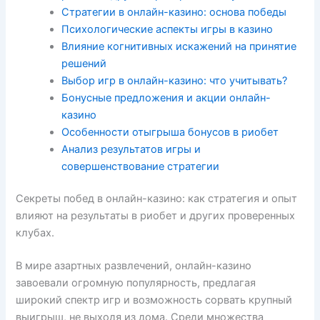
Стратегии в онлайн-казино: основа победы
Психологические аспекты игры в казино
Влияние когнитивных искажений на принятие
решений
Выбор игр в онлайн-казино: что учитывать?
Бонусные предложения и акции онлайн-
казино
Особенности отыгрыша бонусов в риобет
Анализ результатов игры и
совершенствование стратегии
Секреты побед в онлайн-казино: как стратегия и опыт
влияют на результаты в риобет и других проверенных
клубах.
В мире азартных развлечений, онлайн-казино
завоевали огромную популярность, предлагая
широкий спектр игр и возможность сорвать крупный
выигрыш, не выходя из дома. Среди множества