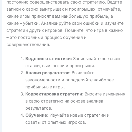
постоянно совершенствовать свою стратегию. Ведите
записи о своих выигрышах и проигрышах, отмечайте,
какие игры приносят вам наибольшую прибыль, а
какие – убытки. Анализируйте свои ошибки и изучайте
стратегии других игроков. Помните, что игра в казино
– это постоянный процесс обучения и
совершенствования.
Ведение статистики:
Записывайте все свои
ставки, выигрыши и проигрыши.
Анализ результатов:
Выявляйте
закономерности и определяйте наиболее
прибыльные игры.
Корректировка стратегии:
Вносите изменения
в свою стратегию на основе анализа
результатов.
Обучение:
Изучайте новые стратегии и
советы от опытных игроков.