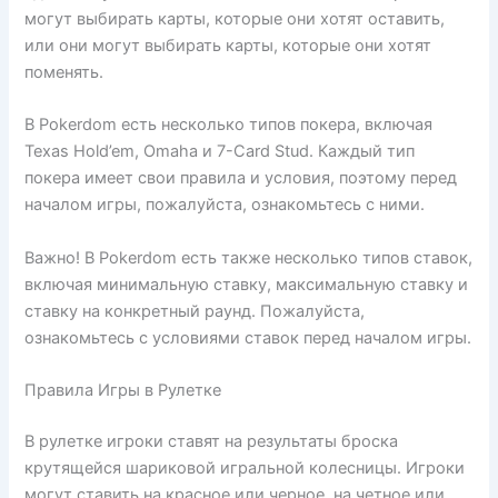
могут выбирать карты, которые они хотят оставить,
или они могут выбирать карты, которые они хотят
поменять.
В Pokerdom есть несколько типов покера, включая
Texas Hold’em, Omaha и 7-Card Stud. Каждый тип
покера имеет свои правила и условия, поэтому перед
началом игры, пожалуйста, ознакомьтесь с ними.
Важно! В Pokerdom есть также несколько типов ставок,
включая минимальную ставку, максимальную ставку и
ставку на конкретный раунд. Пожалуйста,
ознакомьтесь с условиями ставок перед началом игры.
Правила Игры в Рулетке
В рулетке игроки ставят на результаты броска
крутящейся шариковой игральной колесницы. Игроки
могут ставить на красное или черное, на четное или