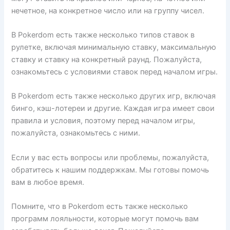
нечетное, на конкретное число или на группу чисел.
В Pokerdom есть также несколько типов ставок в
рулетке, включая минимальную ставку, максимальную
ставку и ставку на конкретный раунд. Пожалуйста,
ознакомьтесь с условиями ставок перед началом игры.
В Pokerdom есть также несколько других игр, включая
бинго, кэш-лотереи и другие. Каждая игра имеет свои
правила и условия, поэтому перед началом игры,
пожалуйста, ознакомьтесь с ними.
Если у вас есть вопросы или проблемы, пожалуйста,
обратитесь к нашим поддержкам. Мы готовы помочь
вам в любое время.
Помните, что в Pokerdom есть также несколько
программ лояльности, которые могут помочь вам