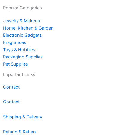
Popular Categories
Jewelry & Makeup
Home, Kitchen & Garden
Electronic Gadgets
Fragrances
Toys & Hobbies
Packaging Supplies
Pet Supplies
Important Links
Contact
Contact
Shipping & Delivery
Refund & Return