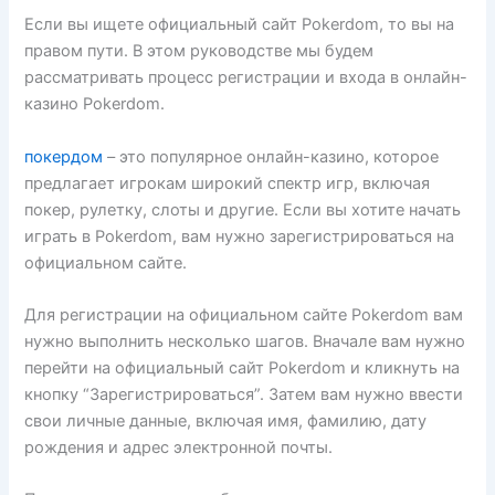
Если вы ищете официальный сайт Pokerdom, то вы на
правом пути. В этом руководстве мы будем
рассматривать процесс регистрации и входа в онлайн-
казино Pokerdom.
покердом
– это популярное онлайн-казино, которое
предлагает игрокам широкий спектр игр, включая
покер, рулетку, слоты и другие. Если вы хотите начать
играть в Pokerdom, вам нужно зарегистрироваться на
официальном сайте.
Для регистрации на официальном сайте Pokerdom вам
нужно выполнить несколько шагов. Вначале вам нужно
перейти на официальный сайт Pokerdom и кликнуть на
кнопку “Зарегистрироваться”. Затем вам нужно ввести
свои личные данные, включая имя, фамилию, дату
рождения и адрес электронной почты.