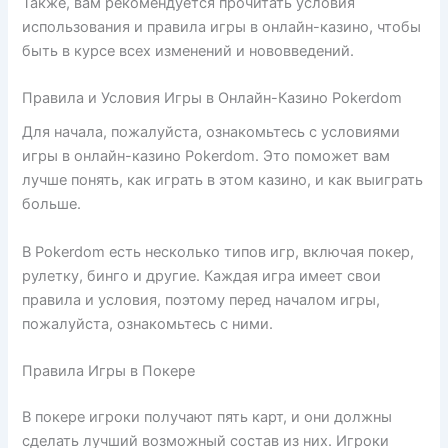
Также, вам рекомендуется прочитать условия
использования и правила игры в онлайн-казино, чтобы
быть в курсе всех изменений и нововведений.
Правила и Условия Игры в Онлайн-Казино Pokerdom
Для начала, пожалуйста, ознакомьтесь с условиями
игры в онлайн-казино Pokerdom. Это поможет вам
лучше понять, как играть в этом казино, и как выиграть
больше.
В Pokerdom есть несколько типов игр, включая покер,
рулетку, бинго и другие. Каждая игра имеет свои
правила и условия, поэтому перед началом игры,
пожалуйста, ознакомьтесь с ними.
Правила Игры в Покере
В покере игроки получают пять карт, и они должны
сделать лучший возможный состав из них. Игроки