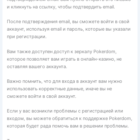
и кликнуть на ссылку, чтобы подтвердить email.
После подтверждения email, вы сможете войти в свой
аккаунт, используя email и пароль, которые вы указали
при регистрации.
Вам также доступен доступ к зеркалу Pokerdom,
которое позволяет вам играть в онлайн-казино, не
оставляя вашего аккаунта.
Важно помнить, что для входа в аккаунт вам нужно
использовать корректные данные, иначе вы не
сможете войти в свой аккаунт.
Если у вас возникли проблемы с регистрацией или
входом, вы можете обратиться к поддержке Pokerdom,
которая будет рада помочь вам в решении проблемы.