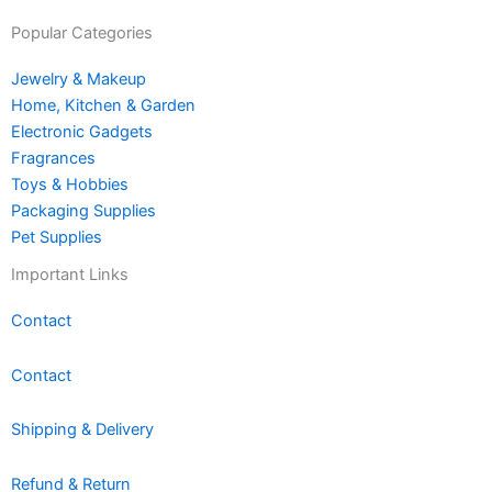
Popular Categories
Jewelry & Makeup
Home, Kitchen & Garden
Electronic Gadgets
Fragrances
Toys & Hobbies
Packaging Supplies
Pet Supplies
Important Links
Contact
Contact
Shipping & Delivery
Refund & Return