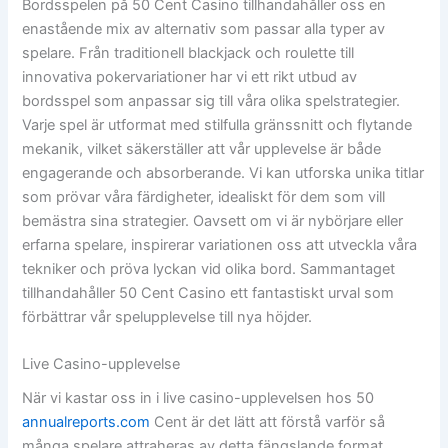
Bordsspelen på 50 Cent Casino tillhandahåller oss en
enastående mix av alternativ som passar alla typer av
spelare. Från traditionell blackjack och roulette till
innovativa pokervariationer har vi ett rikt utbud av
bordsspel som anpassar sig till våra olika spelstrategier.
Varje spel är utformat med stilfulla gränssnitt och flytande
mekanik, vilket säkerställer att vår upplevelse är både
engagerande och absorberande. Vi kan utforska unika titlar
som prövar våra färdigheter, idealiskt för dem som vill
bemästra sina strategier. Oavsett om vi är nybörjare eller
erfarna spelare, inspirerar variationen oss att utveckla våra
tekniker och pröva lyckan vid olika bord. Sammantaget
tillhandahåller 50 Cent Casino ett fantastiskt urval som
förbättrar vår spelupplevelse till nya höjder.
Live Casino-upplevelse
När vi kastar oss in i live casino-upplevelsen hos 50
annualreports.com
Cent är det lätt att förstå varför så
många spelare attraheras av detta fängslande format.