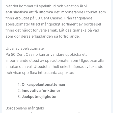
När det kommer till spelutbud och variation är vi
entusiastiska att få utforska det imponerande utbudet som
finns erbjudet på 50 Cent Casino. Från fängslande
spelautomater till ett mångsidigt sortiment av bordsspel
finns det något för varje smak. Låt oss granska på vad
som gör deras erbjudanden så förtrollande.
Urval av spelautomater
På 50 Cent Casino kan användare upptäcka ett
imponerande utbud av spelautomater som tillgodoser alla
smaker och val. Utbudet är helt enkelt häpnadsväckande
och visar upp flera intressanta aspekter:
Olika spelautomatteman
Innovativa funktioner
Jackpotmöjligheter
Bordspelens mångfald