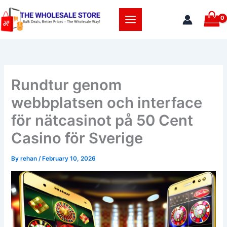
Skip
to
content
Rundtur genom
webbplatsen och interface
för nätcasinot på 50 Cent
Casino för Sverige
By
rehan
/
February 10, 2026