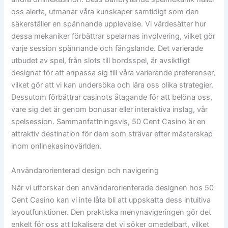
oss alerta, utmanar våra kunskaper samtidigt som den
säkerställer en spännande upplevelse. Vi värdesätter hur
dessa mekaniker förbättrar spelarnas involvering, vilket gör
varje session spännande och fängslande. Det varierade
utbudet av spel, från slots till bordsspel, är avsiktligt
designat för att anpassa sig till våra varierande preferenser,
vilket gör att vi kan undersöka och lära oss olika strategier.
Dessutom förbättrar casinots åtagande för att belöna oss,
vare sig det är genom bonusar eller interaktiva inslag, vår
spelsession. Sammanfattningsvis, 50 Cent Casino är en
attraktiv destination för dem som strävar efter mästerskap
inom onlinekasinovärlden.
Användarorienterad design och navigering
När vi utforskar den användarorienterade designen hos 50
Cent Casino kan vi inte låta bli att uppskatta dess intuitiva
layoutfunktioner. Den praktiska menynavigeringen gör det
enkelt för oss att lokalisera det vi söker omedelbart, vilket