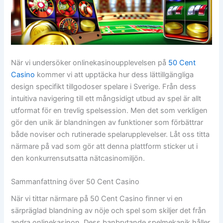
När vi undersöker onlinekasinoupplevelsen på
50 Cent
Casino
kommer vi att upptäcka hur dess lättillgängliga
design specifikt tillgodoser spelare i Sverige. Från dess
intuitiva navigering till ett mångsidigt utbud av spel är allt
utformat för en trevlig spelsession. Men det som verkligen
gör den unik är blandningen av funktioner som förbättrar
både noviser och rutinerade spelarupplevelser. Låt oss titta
närmare på vad som gör att denna plattform sticker ut i
den konkurrensutsatta nätcasinomiljön.
Sammanfattning över 50 Cent Casino
När vi tittar närmare på 50 Cent Casino finner vi en
särpräglad blandning av nöje och spel som skiljer det från
andra onlinekasinon. Dess banbrytande spelmekanik håller