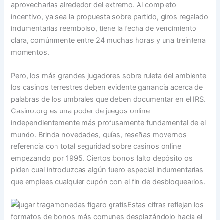
aprovecharlas alrededor del extremo. Al completo
incentivo, ya sea la propuesta sobre partido, giros regalado
indumentarias reembolso, tiene la fecha de vencimiento
clara, comúnmente entre 24 muchas horas y una treintena
momentos.
Pero, los más grandes jugadores sobre ruleta del ambiente
los casinos terrestres deben evidente ganancia acerca de
palabras de los umbrales que deben documentar en el IRS.
Casino.org es una poder de juegos online
independientemente más profusamente fundamental de el
mundo. Brinda novedades, guías, reseñas movernos
referencia con total seguridad sobre casinos online
empezando por 1995. Ciertos bonos falto depósito os
piden cual introduzcas algún fuero especial indumentarias
que emplees cualquier cupón con el fin de desbloquearlos.
Estas cifras reflejan los
formatos de bonos más comunes desplazándolo hacia el