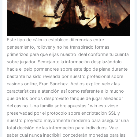
Este tipo de cálculo establece diferencias entre
pensamiento, rollover y no ha transpirado formas
primerizos para que elijas nuestro ideal conforme tu cuenta
sobre jugador. Semejante la información desplazándolo
hacia el pelo pormenores sobre este tipo de plana durante
bastante ha sido revisada por nuestro profesional sobre
casinos online, Fran Sánchez. Acá os explico veloz las
características a atención así­ como referente a lo mucho
que de los bonos desprovisto tanque de jugar alrededor
del casino. Una familia sobre apuestas 1win estuviese
preservadad por el protocolo sobre encriptación SSL y
nuestro proyecto mayormente moderno para asegurar una
total decisión de las información para individuos. Vale
saber cual nunca inscribirí¡ concederán monedas para las