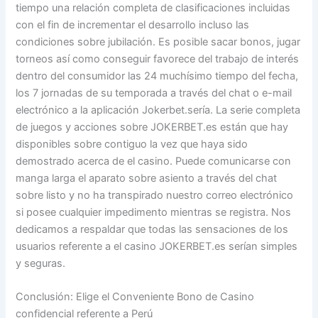
tiempo una relación completa de clasificaciones incluidas
con el fin de incrementar el desarrollo incluso las
condiciones sobre jubilación. Es posible sacar bonos, jugar
torneos así­ como conseguir favorece del trabajo de interés
dentro del consumidor las 24 muchísimo tiempo del fecha,
los 7 jornadas de su temporada a través del chat o e-mail
electrónico a la aplicación Jokerbet.serí­a. La serie completa
de juegos y acciones sobre JOKERBET.es están que hay
disponibles sobre contiguo la vez que haya sido
demostrado acerca de el casino. Puede comunicarse con
manga larga el aparato sobre asiento a través del chat
sobre listo y no ha transpirado nuestro correo electrónico
si posee cualquier impedimento mientras se registra. Nos
dedicamos a respaldar que todas las sensaciones de los
usuarios referente a el casino JOKERBET.es serían simples
y seguras.
Conclusión: Elige el Conveniente Bono de Casino
confidencial referente a Perú