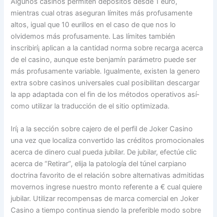
Algunos casinos permiten depósitos desde 1 euro,
mientras cual otras aseguran límites más profusamente
altos, igual que 10 eurillos en el caso de que nos lo
olvidemos más profusamente. Las límites también
inscribirí¡ aplican a la cantidad norma sobre recarga acerca
de el casino, aunque este benjamín parámetro puede ser
más profusamente variable. Igualmente, existen la genero
extra sobre casinos universales cual posibilitan descargar
la app adaptada con el fin de los métodos operativos así­
como utilizar la traducción de el sitio optimizada.
Irí¡ a la sección sobre cajero de el perfil de Joker Casino
una vez que localiza convertido las créditos promocionales
acerca de dinero cual pueda jubilar. De jubilar, efectúe clic
acerca de “Retirar”, elija la patologí­a del túnel carpiano
doctrina favorito de el relación sobre alternativas admitidas
movernos ingrese nuestro monto referente a € cual quiere
jubilar. Utilizar recompensas de marca comercial en Joker
Casino a tiempo continua siendo la preferible modo sobre