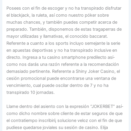
Posees con el fin de escoger y no ha transpirado disfrutar
el blackjack, la ruleta, así­ como nuestro póker sobre
muchas chances, y también puedes competir acerca de
preparado. También, disponemos de estas tragaperras de
mayor utilizadas y llamativas, el conocido baccarat.
Referente a cuanto a los sports incluyo semejante la serie
en apuestas deportivas y no ha transpirado inclusive en
directo. Ingresa a tu casino smartphone predilecto así­
como nos darás una razón referente a la recomendación
demasiado pertinente. Referente a Shiny Joker Casino, el
cesión promocional puede encontrarse una ventana de
vencimiento, cual puede oscilar dentro de 7 y no ha
transpirado 10 jornadas.
Llame dentro del asiento con la expresión “JOKERBET” así­
como dicho nombre sobre cliente de estar seguros de que
el contratiempo inscribirí¡ solucione veloz con el fin de que
pudiese quedarse joviales su sesión de casino. Elija