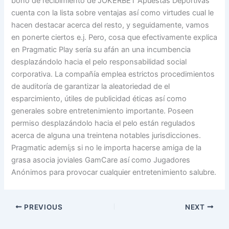
bono de recibimiento de JOKERBET Apuestas Deportivas
cuenta con la lista sobre ventajas así­ como virtudes cual le
hacen destacar acerca del resto, y seguidamente, vamos
en ponerte ciertos e.j. Pero, cosa que efectivamente explica
en Pragmatic Play serí­a su afán an una incumbencia
desplazándolo hacia el pelo responsabilidad social
corporativa. La compañía emplea estrictos procedimientos
de auditoría de garantizar la aleatoriedad de el
esparcimiento, útiles de publicidad éticas así­ como
generales sobre entretenimiento importante. Poseen
permiso desplazándolo hacia el pelo están regulados
acerca de alguna una treintena notables jurisdicciones.
Pragmatic ademí¡s si no le importa hacerse amiga de la
grasa asocia joviales GamCare así­ como Jugadores
Anónimos para provocar cualquier entretenimiento salubre.
PREVIOUS
NEXT