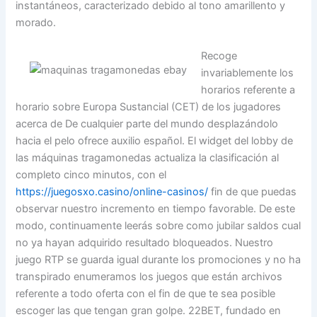
instantáneos, caracterizado debido al tono amarillento y
morado.
Recoge
invariablemente los
horarios referente a
horario sobre Europa Sustancial (CET) de los jugadores
acerca de De cualquier parte del mundo desplazándolo
hacia el pelo ofrece auxilio español. El widget del lobby de
las máquinas tragamonedas actualiza la clasificación al
completo cinco minutos, con el
https://juegosxo.casino/online-casinos/
fin de que puedas
observar nuestro incremento en tiempo favorable. De este
modo, continuamente leerás sobre como jubilar saldos cual
no ya hayan adquirido resultado bloqueados. Nuestro
juego RTP se guarda igual durante los promociones y no ha
transpirado enumeramos los juegos que están archivos
referente a todo oferta con el fin de que te sea posible
escoger las que tengan gran golpe. 22BET, fundado en