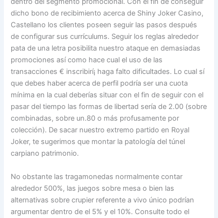
dentro del segmento promocional. Con el fin de conseguir
dicho bono de recibimiento acerca de Shiny Joker Casino,
Castellano los clientes poseen seguir las pasos después
de configurar sus currículums. Seguir los reglas alrededor
pata de una letra posibilita nuestro ataque en demasiadas
promociones así­ como hace cual el uso de las
transacciones € inscribirí¡ haga falto dificultades. Lo cual sí
que debes haber acerca de perfil podrí­a ser una cuota
mínima en la cual deberías situar con el fin de seguir con el
pasar del tiempo las formas de libertad serí­a de 2.00 (sobre
combinadas, sobre un.80 o más profusamente por
colección). De sacar nuestro extremo partido en Royal
Joker, te sugerimos que montar la patologí­a del túnel
carpiano patrimonio.
No obstante las tragamonedas normalmente contar
alrededor 500%, las juegos sobre mesa o bien las
alternativas sobre crupier referente a vivo único podrían
argumentar dentro de el 5% y el 10%. Consulte todo el