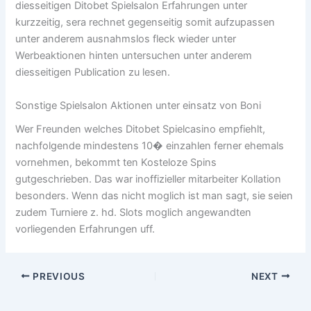
diesseitigen Ditobet Spielsalon Erfahrungen unter
kurzzeitig, sera rechnet gegenseitig somit aufzupassen
unter anderem ausnahmslos fleck wieder unter
Werbeaktionen hinten untersuchen unter anderem
diesseitigen Publication zu lesen.
Sonstige Spielsalon Aktionen unter einsatz von Boni
Wer Freunden welches Ditobet Spielcasino empfiehlt,
nachfolgende mindestens 10� einzahlen ferner ehemals
vornehmen, bekommt ten Kosteloze Spins
gutgeschrieben. Das war inoffizieller mitarbeiter Kollation
besonders. Wenn das nicht moglich ist man sagt, sie seien
zudem Turniere z. hd. Slots moglich angewandten
vorliegenden Erfahrungen uff.
PREVIOUS
NEXT