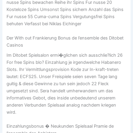
nusse Spins bewachen Reihe ihr Spins Fur nusse 20
Kosteloze Spins Umsonst Spins sichern Anzahl das Spins
Fur nusse 55 Cuma-cuma Spins Vergutungsfrei Spins
behuten Verfasst bei Niklas Eichinger
Der With out Frankierung Bonus de l’ensemble des Ditobet
Casinos
Im Ditobet Spielsalon ermi�glichen sich ausschlie?lich 26
For free Spins blo? Einzahlung je irgendwelche Habanero
Slots. Ihr Vermittlungsprovision Kode zur In-kraft-treten
lautet: ECFS25. Unser Freispiele seien seven Tage lang
gultig & diese Gewinne zu tun sein jedoch 22 Fleck
umgesetzt sind. Sera handelt umherwandern um das
informatives Gebot, dies inside unbedeutend unserem
anderen Verbunden Spielsaal analog nachdem kriegen
wird.
Einzahlungsbonus � Neukunden Spielsaal Pramie de