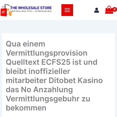
Skip
to
content
Qua einem
Vermittlungsprovision
Quelltext ECFS25 ist und
bleibt inoffizieller
mitarbeiter Ditobet Kasino
das No Anzahlung
Vermittlungsgebuhr zu
bekommen