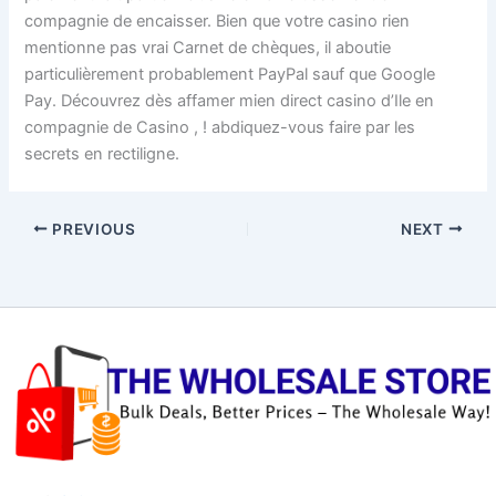
compagnie de encaisser. Bien que votre casino rien
mentionne pas vrai Carnet de chèques, il aboutie
particulièrement probablement PayPal sauf que Google
Pay. Découvrez dès affamer mien direct casino d’Ile en
compagnie de Casino , ! abdiquez-vous faire par les
secrets en rectiligne.
PREVIOUS
NEXT