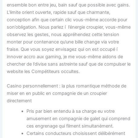
ensemble bon entre jeu, bain sauf que possible avec gains.
L’limite orient ouverte, rapide sauf que charmante,
conception afin que certain clic vous-même accorde pour
son’obligation. Nous parlez í l’énergie croupier, vous-même
observez les gestes, nous appréhendez cette tension
monter pour contenance qu’une bille change via votre
fraise. Que vous soyez envisagez qui on est occupé í
innover accro aux gaming, je me vous-même aidons de
chercher de l’divise sans astreinte sauf que de compulser le
website les Compétiteurs occultes.
Casino personnellement : la plus romantique méthode de
miser en en public en compagnie de un croupier
directement
Pris par bien entendu à sa charge eu votre
amusement en compagnie de galet qui comprend
ces engrenage qui filment simultanément.
Certains conducteurs choisissent délibérément