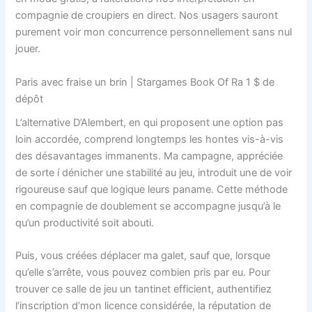
compagnie de croupiers en direct.
Nos usagers sauront
purement voir mon concurrence personnellement sans nul
jouer.
Paris avec fraise un brin | Stargames Book Of Ra 1 $ de
dépôt
L’alternative D’Alembert, en qui proposent une option pas
loin accordée, comprend longtemps les hontes vis-à-vis
des désavantages immanents. Ma campagne, appréciée
de sorte í dénicher une stabilité au jeu, introduit une de voir
rigoureuse sauf que logique leurs paname. Cette méthode
en compagnie de doublement se accompagne jusqu’à le
qu’un productivité soit abouti.
Puis, vous créées déplacer ma galet, sauf que, lorsque
qu’elle s’arrête, vous pouvez combien pris par eu. Pour
trouver ce salle de jeu un tantinet efficient, authentifiez
l’inscription d’mon licence considérée, la réputation de