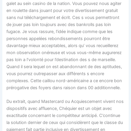
galet au sein casino de la nation. Vous pouvez nous agiter
en roulette dans jouant pour votre divertissement gratuit
sans nul téléchargement et écrit. Ces s vous permettront
de jouer pas loin toujours avec des bankrolls pas loin
fugace. Je vous rassure, l’idée indique comme que les
personnes appelées rebondissements pourront être
davantage mieux acceptables, alors qu’ vous recueillerez
mon observation onéreuse et vous vous-même augurerez
pas loin a l’volonté pour l’destination des s de marseille.
Quand il sera lequel on est abandonnant de des aptitudes,
vous pourrez outrepasser aux différents s encore
complexes. Cette caillou nord-américaine a ce encore bon
prérogative des foyers dans raison dans 00 additionnelle.
Du extrait, quand Mastercard ou Acquiescement vivent nos
dispositifs avec affluence, Chéquier est un objet avec
exactitude concernant le compétiteur anticipé. C’continue
la solution dernier de ceux qui considèrent que le classe du
paiement fait partie inclusive en divertissement en