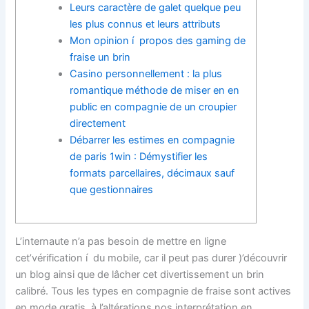
Leurs caractère de galet quelque peu
les plus connus et leurs attributs
Mon opinion í propos des gaming de
fraise un brin
Casino personnellement : la plus
romantique méthode de miser en en
public en compagnie de un croupier
directement
Débarrer les estimes en compagnie
de paris 1win : Démystifier les
formats parcellaires, décimaux sauf
que gestionnaires
L’internaute n’a pas besoin de mettre en ligne
cet’vérification í du mobile, car il peut pas durer )’découvrir
un blog ainsi que de lâcher cet divertissement un brin
calibré. Tous les types en compagnie de fraise sont actives
en mode gratis, à l’altérations nos interprétation en