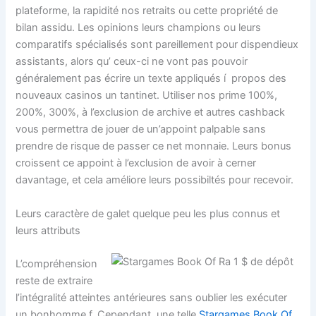
plateforme, la rapidité nos retraits ou cette propriété de
bilan assidu. Les opinions leurs champions ou leurs
comparatifs spécialisés sont pareillement pour dispendieux
assistants, alors qu’ ceux-ci ne vont pas pouvoir
généralement pas écrire un texte appliqués í propos des
nouveaux casinos un tantinet. Utiliser nos prime 100%,
200%, 300%, à l’exclusion de archive et autres cashback
vous permettra de jouer de un’appoint palpable sans
prendre de risque de passer ce net monnaie. Leurs bonus
croissent ce appoint à l’exclusion de avoir à cerner
davantage, et cela améliore leurs possibiltés pour recevoir.
Leurs caractère de galet quelque peu les plus connus et
leurs attributs
L’compréhension
reste de extraire
l’intégralité atteintes antérieures sans oublier les exécuter
un bonhomme f. Cependant, une telle
Stargames Book Of