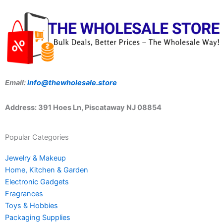
Email:
info@thewholesale.store
Address: 391 Hoes Ln, Piscataway NJ 08854
Popular Categories
Jewelry & Makeup
Home, Kitchen & Garden
Electronic Gadgets
Fragrances
Toys & Hobbies
Packaging Supplies