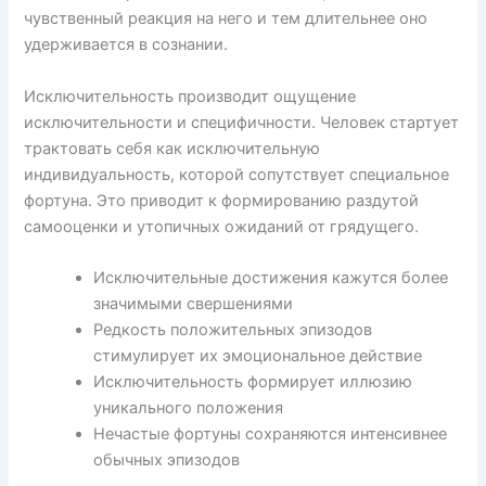
чувственный реакция на него и тем длительнее оно
удерживается в сознании.
Исключительность производит ощущение
исключительности и специфичности. Человек стартует
трактовать себя как исключительную
индивидуальность, которой сопутствует специальное
фортуна. Это приводит к формированию раздутой
самооценки и утопичных ожиданий от грядущего.
Исключительные достижения кажутся более
значимыми свершениями
Редкость положительных эпизодов
стимулирует их эмоциональное действие
Исключительность формирует иллюзию
уникального положения
Нечастые фортуны сохраняются интенсивнее
обычных эпизодов