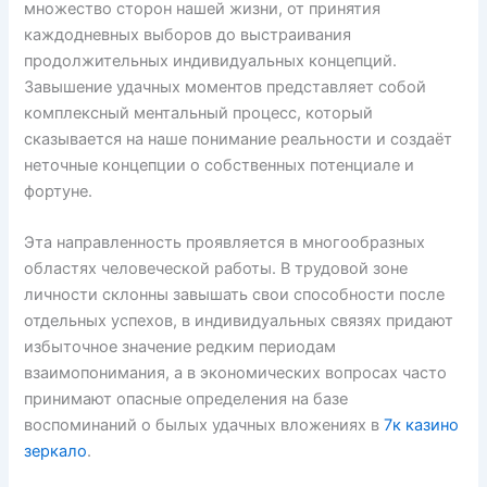
множество сторон нашей жизни, от принятия
каждодневных выборов до выстраивания
продолжительных индивидуальных концепций.
Завышение удачных моментов представляет собой
комплексный ментальный процесс, который
сказывается на наше понимание реальности и создаёт
неточные концепции о собственных потенциале и
фортуне.
Эта направленность проявляется в многообразных
областях человеческой работы. В трудовой зоне
личности склонны завышать свои способности после
отдельных успехов, в индивидуальных связях придают
избыточное значение редким периодам
взаимопонимания, а в экономических вопросах часто
принимают опасные определения на базе
воспоминаний о былых удачных вложениях в
7к казино
зеркало
.