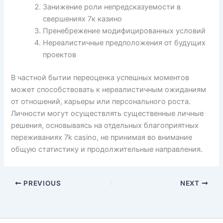
Занижение роли непредсказуемости в
свершениях 7к казино
Пренебрежение модифицированных условий
Нереалистичные предположения от будущих
проектов
В частной бытии переоценка успешных моментов
может способствовать к нереалистичным ожиданиям
от отношений, карьеры или персонального роста.
Личности могут осуществлять существенные личные
решения, основываясь на отдельных благоприятных
переживаниях 7k casino, не принимая во внимание
общую статистику и продолжительные направления.
PREVIOUS
NEXT