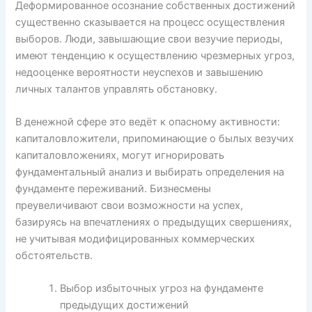
Деформированное осознание собственных достижений
существенно сказывается на процесс осуществления
выборов. Люди, завышающие свои везучие периоды,
имеют тенденцию к осуществлению чрезмерных угроз,
недооценке вероятности неуспехов и завышению
личных талантов управлять обстановку.
В денежной сфере это ведёт к опасному активности:
капиталовложители, припоминающие о былых везучих
капиталовложениях, могут игнорировать
фундаментальный анализ и выбирать определения на
фундаменте переживаний. Бизнесмены
преувеличивают свои возможности на успех,
базируясь на впечатлениях о предыдущих свершениях,
не учитывая модифицированных коммерческих
обстоятельств.
Выбор избыточных угроз на фундаменте
предыдущих достижений