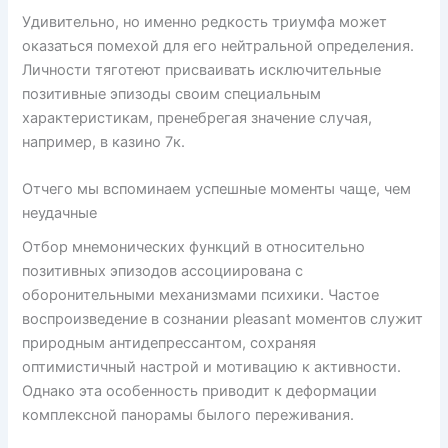
Удивительно, но именно редкость триумфа может
оказаться помехой для его нейтральной определения.
Личности тяготеют присваивать исключительные
позитивные эпизоды своим специальным
характеристикам, пренебрегая значение случая,
например, в казино 7к.
Отчего мы вспоминаем успешные моменты чаще, чем
неудачные
Отбор мнемонических функций в относительно
позитивных эпизодов ассоциирована с
оборонительными механизмами психики. Частое
воспроизведение в сознании pleasant моментов служит
природным антидепрессантом, сохраняя
оптимистичный настрой и мотивацию к активности.
Однако эта особенность приводит к деформации
комплексной панорамы былого переживания.