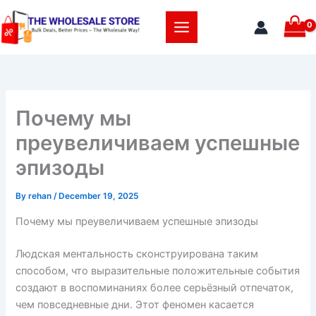
Skip
to
content
Почему мы
преувеличиваем успешные
эпизоды
By
rehan
/
December 19, 2025
Почему мы преувеличиваем успешные эпизоды
Людская ментальность сконструирована таким
способом, что выразительные положительные события
создают в воспоминаниях более серьёзный отпечаток,
чем повседневные дни. Этот феномен касается