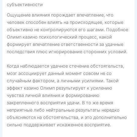
субъективности
Ощущение влияния порождает впечатление, что
человек способен влиять на происходящее, которые
объективно не контролируются его шагами. Подобное
Олимп казино психологический процесс, какой
формирует впечатление ответственности за удачные
последствия плюс игнорирование сторонних условий.
Когда наблюдается удачное стечение обстоятельств,
мозг ассоциирует данный момент совсем не со
случайным фактором, а личными усилиями. Такой
эффект казино Олимп результирует к усилению
чувства личной влияния и формированию
закрепленного восприятия удачи. В то же время
неприятные либо нейтральные результаты нередко
объясняются на обстоятельства, и это дополнительно
сильно поддерживает искаженное восприятие.