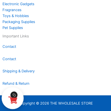
Electronic Gadgets
Fragrances
Toys & Hobbies
Packaging Supplies
Pet Supplies
Important Links
Contact
Contact
Shipping & Delivery
Refund & Return
0
Copyright © 2026 THE WHOLESALE STORE