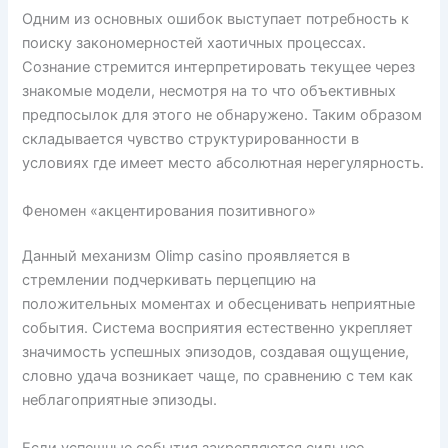
Одним из основных ошибок выступает потребность к
поиску закономерностей хаотичных процессах.
Сознание стремится интерпретировать текущее через
знакомые модели, несмотря на то что объективных
предпосылок для этого не обнаружено. Таким образом
складывается чувство структурированности в
условиях где имеет место абсолютная нерегулярность.
Феномен «акцентирования позитивного»
Данный механизм Olimp casino проявляется в
стремлении подчеркивать перцепцию на
положительных моментах и обесценивать неприятные
события. Система восприятия естественно укрепляет
значимость успешных эпизодов, создавая ощущение,
словно удача возникает чаще, по сравнению с тем как
неблагоприятные эпизоды.
Если успешные события закрепляются сильнее,