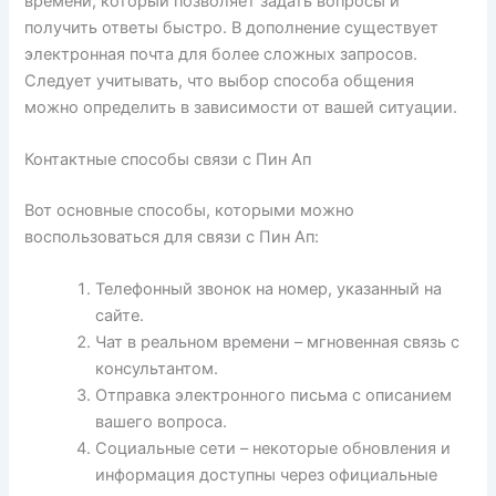
времени, который позволяет задать вопросы и
получить ответы быстро. В дополнение существует
электронная почта для более сложных запросов.
Следует учитывать, что выбор способа общения
можно определить в зависимости от вашей ситуации.
Контактные способы связи с Пин Ап
Вот основные способы, которыми можно
воспользоваться для связи с Пин Ап:
Телефонный звонок на номер, указанный на
сайте.
Чат в реальном времени – мгновенная связь с
консультантом.
Отправка электронного письма с описанием
вашего вопроса.
Социальные сети – некоторые обновления и
информация доступны через официальные