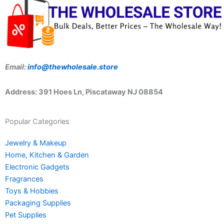
Email:
info@thewholesale.store
Address: 391 Hoes Ln, Piscataway NJ 08854
Popular Categories
Jewelry & Makeup
Home, Kitchen & Garden
Electronic Gadgets
Fragrances
Toys & Hobbies
Packaging Supplies
Pet Supplies