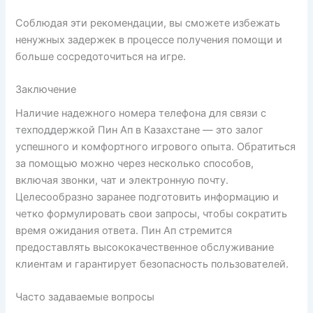
Соблюдая эти рекомендации, вы сможете избежать
ненужных задержек в процессе получения помощи и
больше сосредоточиться на игре.
Заключение
Наличие надежного номера телефона для связи с
техподдержкой Пин Ап в Казахстане — это залог
успешного и комфортного игрового опыта. Обратиться
за помощью можно через несколько способов,
включая звонки, чат и электронную почту.
Целесообразно заранее подготовить информацию и
четко формулировать свои запросы, чтобы сократить
время ожидания ответа. Пин Ап стремится
предоставлять высококачественное обслуживание
клиентам и гарантирует безопасность пользователей.
Часто задаваемые вопросы