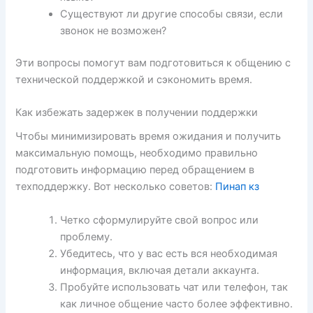
Существуют ли другие способы связи, если
звонок не возможен?
Эти вопросы помогут вам подготовиться к общению с
технической поддержкой и сэкономить время.
Как избежать задержек в получении поддержки
Чтобы минимизировать время ожидания и получить
максимальную помощь, необходимо правильно
подготовить информацию перед обращением в
техподдержку. Вот несколько советов:
Пинап кз
Четко сформулируйте свой вопрос или
проблему.
Убедитесь, что у вас есть вся необходимая
информация, включая детали аккаунта.
Пробуйте использовать чат или телефон, так
как личное общение часто более эффективно.