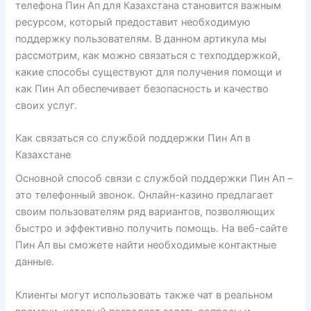
телефона Пин Ап для Казахстана становится важным
ресурсом, который предоставит необходимую
поддержку пользователям. В данном артикула мы
рассмотрим, как можно связаться с техподдержкой,
какие способы существуют для получения помощи и
как Пин Ап обеспечивает безопасность и качество
своих услуг.
Как связаться со службой поддержки Пин Ап в
Казахстане
Основной способ связи с службой поддержки Пин Ап –
это телефонный звонок. Онлайн-казино предлагает
своим пользователям ряд вариантов, позволяющих
быстро и эффективно получить помощь. На веб-сайте
Пин Ап вы сможете найти необходимые контактные
данные.
Клиенты могут использовать также чат в реальном