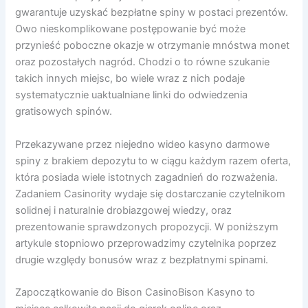
gwarantuje uzyskać bezpłatne spiny w postaci prezentów.
Owo nieskomplikowane postępowanie być może
przynieść poboczne okazje w otrzymanie mnóstwa monet
oraz pozostałych nagród.
Chodzi o to równe szukanie
takich innych miejsc, bo wiele wraz z nich podaje
systematycznie uaktualniane linki do odwiedzenia
gratisowych spinów.
Przekazywane przez niejedno wideo kasyno darmowe
spiny z brakiem depozytu to w ciągu każdym razem oferta,
która posiada wiele istotnych zagadnień do rozważenia.
Zadaniem Casinority wydaje się dostarczanie czytelnikom
solidnej i naturalnie drobiazgowej wiedzy, oraz
prezentowanie sprawdzonych propozycji. W poniższym
artykule stopniowo przeprowadzimy czytelnika poprzez
drugie względy bonusów wraz z bezpłatnymi spinami.
Zapoczątkowanie do Bison CasinoBison Kasyno to