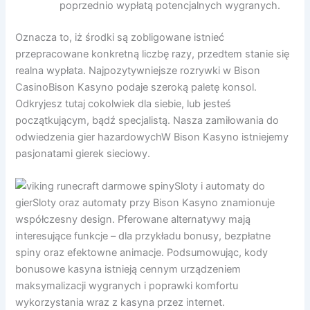
poprzednio wypłatą potencjalnych wygranych.
Oznacza to, iż środki są zobligowane istnieć
przepracowane konkretną liczbę razy, przedtem stanie się
realna wypłata. Najpozytywniejsze rozrywki w Bison
CasinoBison Kasyno podaje szeroką paletę konsol.
Odkryjesz tutaj cokolwiek dla siebie, lub jesteś
początkującym, bądź specjalistą. Nasza zamiłowania do
odwiedzenia gier hazardowychW Bison Kasyno istniejemy
pasjonatami gierek sieciowy.
Sloty i automaty do
gierSloty oraz automaty przy Bison Kasyno znamionuje
współczesny design. Pferowane alternatywy mają
interesujące funkcje – dla przykładu bonusy, bezpłatne
spiny oraz efektowne animacje. Podsumowując, kody
bonusowe kasyna istnieją cennym urządzeniem
maksymalizacji wygranych i poprawki komfortu
wykorzystania wraz z kasyna przez internet.