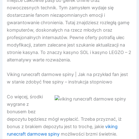
miejsce całkowite pasji do gierek online oraz
nowoczesnych technik. Tym zamysłem wydaje się
dostarczanie fanom niezapomnianych emocji i
gwarantowanie chronienia. Tutaj znajdziesz rozległą gamę
komputerów, doskonałych na rzecz młodych oraz
profesjonalnych internautów. Pewne oferty potrafią ulec
modyfikacji, zatem zalecane jest szukanie aktualizacji na
stronie kasyna. To znaczy kasyno SOL i kasyno LEGZO – 2
alternatywy warte rozważenia.
Viking runecraft darmowe spiny | Jak na przykład fan jest
w stanie zdobyć free spiny – instrukcja stopniowo
Co więcej, środki
wygrane z
bonusem bez
depozytu będziesz mógł wypłacić. Trzeba przyznać, iż
bonus z brakiem depozytu jest to trochę, jakie
viking
runecraft darmowe spiny
możliwości brzmi świetnie.