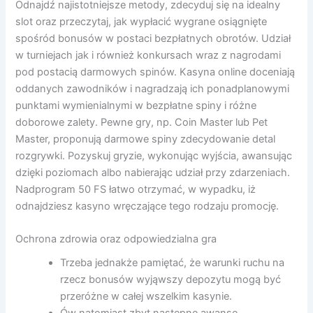
Odnajdź najistotniejsze metody, zdecyduj się na idealny
slot oraz przeczytaj, jak wypłacić wygrane osiągnięte
spośród bonusów w postaci bezpłatnych obrotów. Udział
w turniejach jak i również konkursach wraz z nagrodami
pod postacią darmowych spinów. Kasyna online doceniają
oddanych zawodników i nagradzają ich ponadplanowymi
punktami wymienialnymi w bezpłatne spiny i różne
doborowe zalety. Pewne gry, np. Coin Master lub Pet
Master, proponują darmowe spiny zdecydowanie detal
rozgrywki. Pozyskuj gryzie, wykonując wyjścia, awansując
dzięki poziomach albo nabierając udział przy zdarzeniach.
Nadprogram 50 FS łatwo otrzymać, w wypadku, iż
odnajdziesz kasyno wręczające tego rodzaju promocję.
Ochrona zdrowia oraz odpowiedzialna gra
Trzeba jednakże pamiętać, że warunki ruchu na
rzecz bonusów wyjąwszy depozytu mogą być
przeróżne w całej wszelkim kasynie.