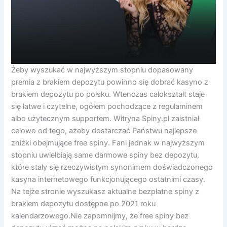
Żeby wyszukać w najwyższym stopniu dopasowany
premia z brakiem depozytu powinno się dobrać kasyno z
brakiem depozytu po polsku. Wtenczas całokształt staje
się łatwe i czytelne, ogółem pochodzące z regulaminem
albo użytecznym supportem. Witryna Spiny.pl zaistniał
celowo od tego, ażeby dostarczać Państwu najlepsze
zniżki obejmujące free spiny. Fani jednak w najwyższym
stopniu uwielbiają same darmowe spiny bez depozytu,
które stały się rzeczywistym synonimem doświadczonego
kasyna internetowego funkcjonującego ostatnimi czasy.
Na tejże stronie wyszukasz aktualne bezpłatne spiny z
brakiem depozytu dostępne po 2021 roku
kalendarzowego.Nie zapomnijmy, że free spiny bez