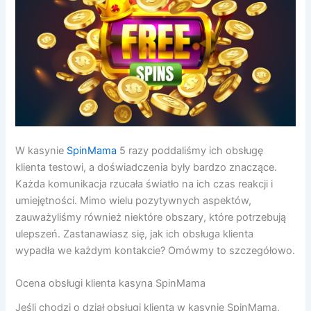
W kasynie
SpinMama
5 razy poddaliśmy ich obsługę
klienta testowi, a doświadczenia były bardzo znaczące.
Każda komunikacja rzucała światło na ich czas reakcji i
umiejętności. Mimo wielu pozytywnych aspektów,
zauważyliśmy również niektóre obszary, które potrzebują
ulepszeń. Zastanawiasz się, jak ich obsługa klienta
wypadła we każdym kontakcie? Omówmy to szczegółowo.
Ocena obsługi klienta kasyna SpinMama
Jeśli chodzi o dział obsługi klienta w kasynie SpinMama,