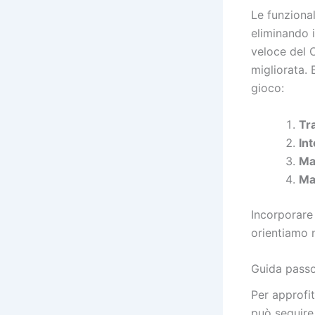
Le funziona
eliminando i
veloce del 
migliorata. 
gioco:
Tr
In
Ma
Ma
Incorporare 
orientiamo 
Guida passo
Per approfit
può seguire 