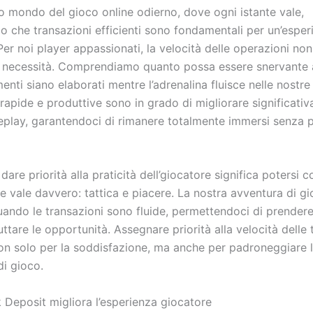
co mondo del gioco online odierno, dove ogni istante vale,
o che transazioni efficienti sono fondamentali per un’esper
er noi player appassionati, la velocità delle operazioni non
a necessità. Comprendiamo quanto possa essere snervante 
enti siano elaborati mentre l’adrenalina fluisce nelle nostre 
rapide e produttive sono in grado di migliorare significativ
play, garantendoci di rimanere totalmente immersi senza 
 dare priorità alla praticità dell’giocatore significa potersi 
e vale davvero: tattica e piacere. La nostra avventura di g
uando le transazioni sono fluide, permettendoci di prendere
uttare le opportunità. Assegnare priorità alla velocità delle 
non solo per la soddisfazione, ma anche per padroneggiare 
di gioco.
Deposit migliora l’esperienza giocatore