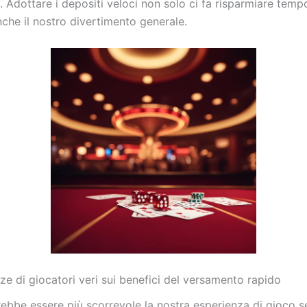
. Adottare i depositi veloci non solo ci fa risparmiare temp
che il nostro divertimento generale.
ze di giocatori veri sui benefici del versamento rapido
ebbe essere più scorrevole la nostra esperienza di gioco s