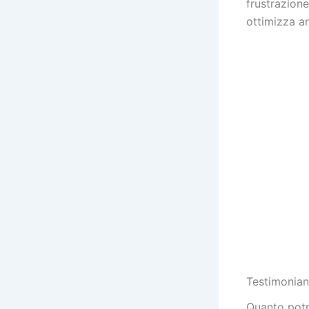
frustrazione
ottimizza an
Testimonian
Quanto potr