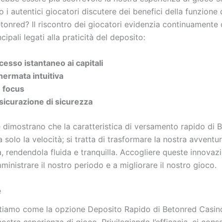
 i autentici giocatori discutere dei benefici della funzione
tonred? Il riscontro dei giocatori evidenzia continuamente 
cipali legati alla praticità del deposito:
cesso istantaneo ai capitali
hermata intuitiva
ù focus
sicurazione di sicurezza
 dimostrano che la caratteristica di versamento rapido di 
 solo la velocità; si tratta di trasformare la nostra avventu
 rendendola fluida e tranquilla. Accogliere queste innovazi
ministrare il nostro periodo e a migliorare il nostro gioco.
e
otiamo come la opzione Deposito Rapido di Betonred Casi
ostra esperienza di gioco. Privilegiando l’efficacia, ci cons