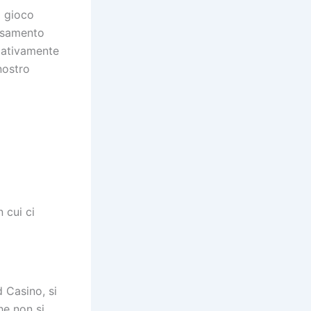
i gioco
ersamento
icativamente
nostro
 cui ci
 Casino, si
he non si