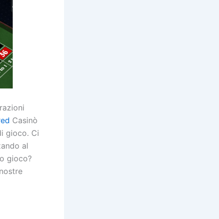
razioni
red
Casinò
i gioco. Ci
zando al
ro gioco?
nostre