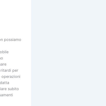
non possiamo
obile
so
sare
ritardi per
e operazioni
adatta
iare subito
rsamenti