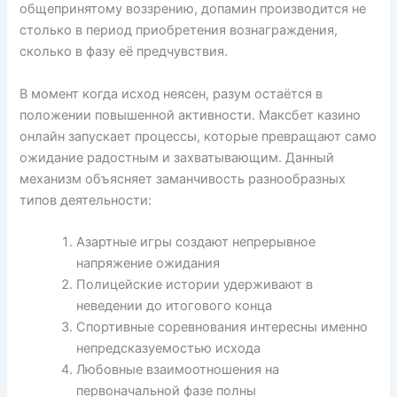
общепринятому воззрению, допамин производится не
столько в период приобретения вознаграждения,
сколько в фазу её предчувствия.
В момент когда исход неясен, разум остаётся в
положении повышенной активности. Максбет казино
онлайн запускает процессы, которые превращают само
ожидание радостным и захватывающим. Данный
механизм объясняет заманчивость разнообразных
типов деятельности:
Азартные игры создают непрерывное
напряжение ожидания
Полицейские истории удерживают в
неведении до итогового конца
Спортивные соревнования интересны именно
непредсказуемостью исхода
Любовные взаимоотношения на
первоначальной фазе полны