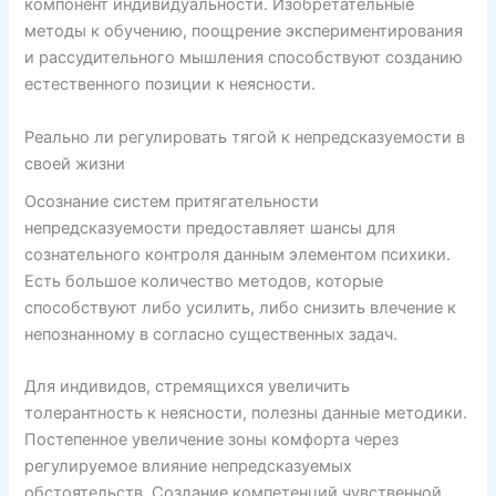
компонент индивидуальности. Изобретательные
методы к обучению, поощрение экспериментирования
и рассудительного мышления способствуют созданию
естественного позиции к неясности.
Реально ли регулировать тягой к непредсказуемости в
своей жизни
Осознание систем притягательности
непредсказуемости предоставляет шансы для
сознательного контроля данным элементом психики.
Есть большое количество методов, которые
способствуют либо усилить, либо снизить влечение к
непознанному в согласно существенных задач.
Для индивидов, стремящихся увеличить
толерантность к неясности, полезны данные методики.
Постепенное увеличение зоны комфорта через
регулируемое влияние непредсказуемых
обстоятельств. Создание компетенций чувственной