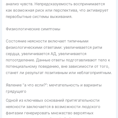
анализ чувств. Непредсказуемость воспринимается
как возможная риск или перспектива, что активирует
первобытные системы выживания.
Физиологические симптомы
Состояние неясности включает типичными
физиологическими ответами: увеличивается ритм
сердца, увеличивается АД, увеличивается
потоотделение. Данные ответы подготавливают тело к
потенциальному поведению, вне зависимости от того,
станет ли результат позитивным или неблагоприятным.
Явление “а что если?”: мечтательность и варианты
грядущего
Одной из ключевых оснований притягательности
неясности заключается в возможности людского
фантазии генерировать множество вероятных