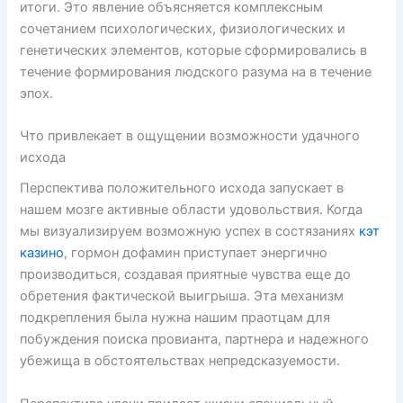
итоги. Это явление объясняется комплексным
сочетанием психологических, физиологических и
генетических элементов, которые сформировались в
течение формирования людского разума на в течение
эпох.
Что привлекает в ощущении возможности удачного
исхода
Перспектива положительного исхода запускает в
нашем мозге активные области удовольствия. Когда
мы визуализируем возможную успех в состязаниях
кэт
казино
, гормон дофамин приступает энергично
производиться, создавая приятные чувства еще до
обретения фактической выигрыша. Эта механизм
подкрепления была нужна нашим праотцам для
побуждения поиска провианта, партнера и надежного
убежища в обстоятельствах непредсказуемости.