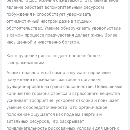
реального достижения ожидаемого. Это ментальное
явление работает вспомогательным ресурсом
побуждения и способствует удерживать
оптимистичный настрой даже в трудных
обстоятельствах. Умение обнаруживать удовольствие
в самом процессе предчувствия делает жизнь более
насыщенной и чувственно богатой.
Как ощущение риска создает процесс более
завораживающим
Аспект опасности cat casino запускает первичные
побуждения выживания, заставляя организм
функционировать на грани способностей. Повышенный
количество гормона стресса и стрессового вещества
усиливает восприятие, ускоряет отклики и повышает
умение к сосредоточенности. Это органическое
положение ощущается как подъем энергии и
витальных ресурсов, что раскрывает
привлекательность рискованных условий для многих