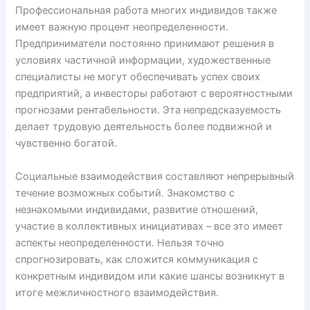
Профессиональная работа многих индивидов также
имеет важную процент неопределенности.
Предприниматели постоянно принимают решения в
условиях частичной информации, художественные
специалисты не могут обеспечивать успех своих
предприятий, а инвесторы работают с вероятностными
прогнозами рентабельности. Эта непредсказуемость
делает трудовую деятельность более подвижной и
чувственно богатой.
Социальные взаимодействия составляют непрерывный
течение возможных событий. Знакомство с
незнакомыми индивидами, развитие отношений,
участие в коллективных инициативах – все это имеет
аспекты неопределенности. Нельзя точно
спрогнозировать, как сложится коммуникация с
конкретным индивидом или какие шансы возникнут в
итоге межличностного взаимодействия.