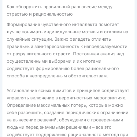
Как обнаружить правильный равновесие между
страстью и рациональностью
Формирование чувственного интеллекта помогает
лучше понимать индивидуальные мотивы и отклики на
случайные ситуации. Важно овладеть отличать
правильный заинтересованность к непредсказуемости
от разрушительного страсти. Постоянная анализ над
осуществленными выборами и их итогами
содействует формированию более рационального
способа к неопределенным обстоятельствам.
Установление ясных лимитов и принципов содействует
управлять включение в вероятностных мероприятиях.
Определение максимальных потерь, которые можно
себе разрешить, создание периодических ограничений
на вынесение решений, обсуждения с проверенными
людьми перед значимыми решениями – все это
содействует поддержанию рационального метода при