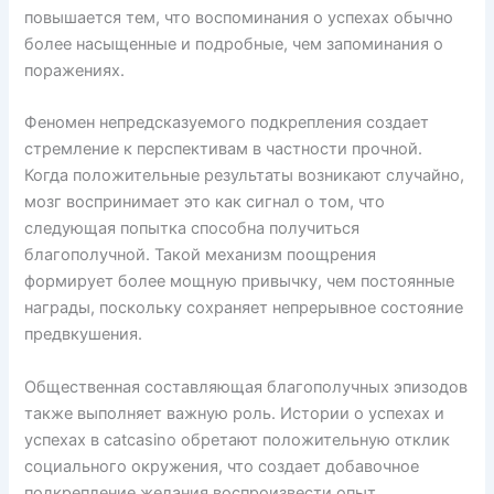
повышается тем, что воспоминания о успехах обычно
более насыщенные и подробные, чем запоминания о
поражениях.
Феномен непредсказуемого подкрепления создает
стремление к перспективам в частности прочной.
Когда положительные результаты возникают случайно,
мозг воспринимает это как сигнал о том, что
следующая попытка способна получиться
благополучной. Такой механизм поощрения
формирует более мощную привычку, чем постоянные
награды, поскольку сохраняет непрерывное состояние
предвкушения.
Общественная составляющая благополучных эпизодов
также выполняет важную роль. Истории о успехах и
успехах в catcasino обретают положительную отклик
социального окружения, что создает добавочное
подкрепление желания воспроизвести опыт.