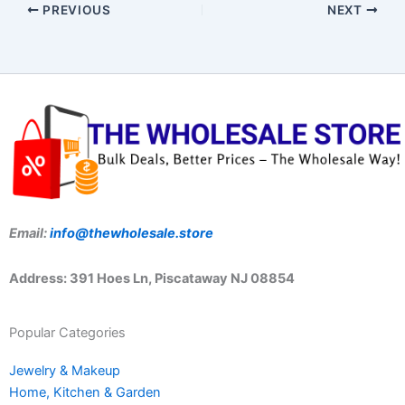
PREVIOUS
NEXT
Email:
info@thewholesale.store
Address: 391 Hoes Ln, Piscataway NJ 08854
Popular Categories
Jewelry & Makeup
Home, Kitchen & Garden