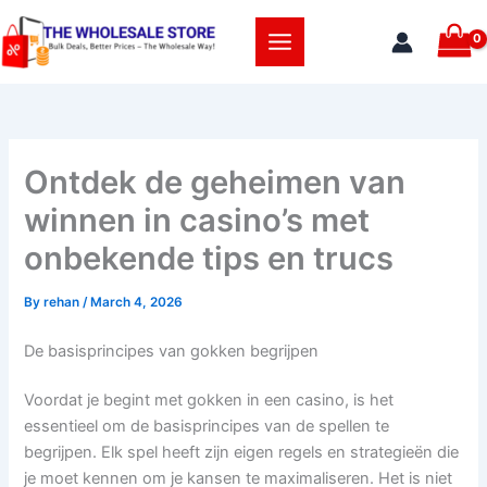
Skip
to
content
Ontdek de geheimen van
winnen in casino’s met
onbekende tips en trucs
By
rehan
/
March 4, 2026
De basisprincipes van gokken begrijpen
Voordat je begint met gokken in een casino, is het
essentieel om de basisprincipes van de spellen te
begrijpen. Elk spel heeft zijn eigen regels en strategieën die
je moet kennen om je kansen te maximaliseren. Het is niet