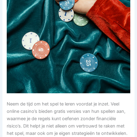
Neem de tijd om het spel te leren voordat je inzet. Veel
online casino’s bieden gratis versies van hun spellen aan,
waarmee je de regels kunt oefenen zonder financiële
risico’s. Dit helpt je niet alleen om vertrouwd te raken met
het spel, maar ook om je eigen strategieën te ontwikkelen.