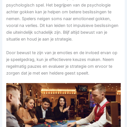
psychologisch spel. Het begrijpen van de psychologie
achter gokken kan je helpen om betere beslissingen te
nemen. Spelers neigen soms naar emotioneel gokken,
vooral na verlies. Dit kan leiden tot impulsieve beslissingen
die uiteindelijk schadelijk zijn. Blijf altijd bewust van je
situatie en houd je aan je strategie.
Door bewust te zijn van je emoties en de invloed ervan op
je speelgedrag, kun je effectievere keuzes maken. Neem
regelmatig pauzes en evalueer je strategie om ervoor te
zorgen dat je met een heldere geest speelt.