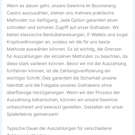
Wenn es darum geht, unsere Gewinne im Boomerang
Casino auszuzahlen, stehen uns mehrere praktische
Methoden zur Verfügung. Jede Option garantiert einen
schnellen und sicheren Zugriff auf unser Guthaben. Wir
bieten klassische Banküberweisungen, E-Wallets und sogar
Kryptowährungen an, sodass wir die für uns beste
Methode auswählen können. Es ist wichtig, die Grenzen
für Auszahlungen der einzelnen Methoden zu beachten, da
diese stark variieren können. Bevor wir mit der Auszahlung
fortfahren können, ist die Zahlungsverifizierung ein
wichtiger Schritt. Dies garantiert die Sicherheit unserer
Identität und die Freigabe unseres Guthabens ohne
überflüssige Verzögerungen. Wenn wir den Prozess der
Auszahlung beherrschen, können wir unsere Gewinne
unbeschwert und bewusst genießen. Gestalten wir unser
Spielerlebnis gemeinsam!
Typische Dauer der Auszahlungen für verschiedene