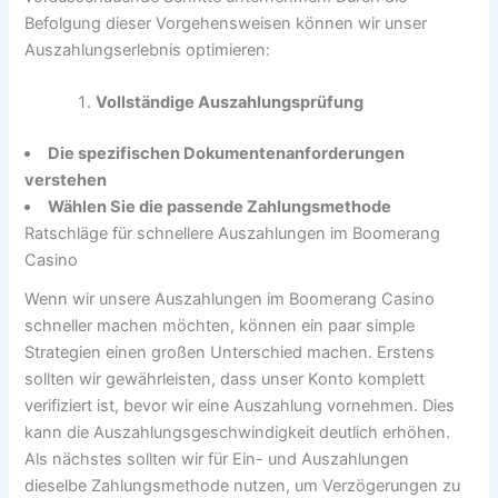
Befolgung dieser Vorgehensweisen können wir unser
Auszahlungserlebnis optimieren:
Vollständige Auszahlungsprüfung
Die spezifischen Dokumentenanforderungen
verstehen
Wählen Sie die passende Zahlungsmethode
Ratschläge für schnellere Auszahlungen im Boomerang
Casino
Wenn wir unsere Auszahlungen im Boomerang Casino
schneller machen möchten, können ein paar simple
Strategien einen großen Unterschied machen. Erstens
sollten wir gewährleisten, dass unser Konto komplett
verifiziert ist, bevor wir eine Auszahlung vornehmen. Dies
kann die Auszahlungsgeschwindigkeit deutlich erhöhen.
Als nächstes sollten wir für Ein- und Auszahlungen
dieselbe Zahlungsmethode nutzen, um Verzögerungen zu