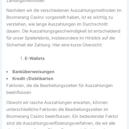
Zahlungsmethoden
Nachdem wir die verschiedenen Auszahlungsmethoden im
Boomerang Casino vorgestellt haben, ist es wichtig zu
verstehen, wie lange Auszahlungen im Durchschnitt
dauern. Die Auszahlungsgeschwindigkeit ist entscheidend
für unser Spielerlebnis, insbesondere im Hinblick auf die
Sicherheit der Zahlung. Hier eine kurze Übersicht:
E-Wallets
Banküberweisungen
Kredit-/Debitkarten
Faktoren, die die Bearbeitungszeiten für Auszahlungen
beeinflussen
Obwohl wir rasche Auszahlungen erwarten, können
unterschiedliche Faktoren die Bearbeitungszeiten im
Boomerang Casino beeinflussen. Ein bedeutender Faktor
sind die Auszahlungsverifizierungsverfahren, die wir alle