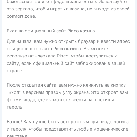
безопасностью и конфиденциальностью. Используйте
это зеркало, чтобы играть в казино, не выходя из своей
comfort zone.
Вход на официальный сайт Pinco казино
Для начала, вам нужно открыть браузер и ввести адрес
официального сайта Pinco казино. Вы можете
использовать зеркало Pinco, чтобы доступиться к
сайту, если официальный сайт заблокирован в вашей
стране.
После открытия сайта, вам нужно кликнуть на кнопку
“Вход” в верхнем правом углу экрана. Это откроет вам
форму входа, где вы можете ввести ваш логин и
пароль.
Важно! Вам нужно быть осторожным при вводе логина
и пароля, чтобы предотвратить любые мошеннические
действия.