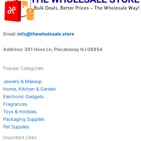
Email:
info@thewholesale.store
Address: 391 Hoes Ln, Piscataway NJ 08854
Popular Categories
Jewelry & Makeup
Home, Kitchen & Garden
Electronic Gadgets
Fragrances
Toys & Hobbies
Packaging Supplies
Pet Supplies
Important Links