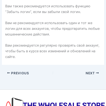
Вам также рекомендуется использовать функцию
“Забыть логин”, если вы забыли свой логин.
Вам не рекомендуется использовать один и тот же
логин для всех аккаунтов, чтобы предотвратить любые
мошеннические действия.
Вам рекомендуется регулярно проверять свой аккаунт,
чтобы быть в курсе всех изменений и обновлений на
сайте.
PREVIOUS
NEXT