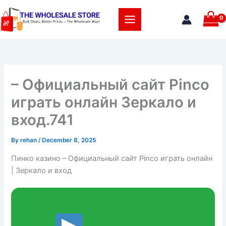
Skip
to
content
– Официальный сайт Pinco
играть онлайн Зеркало и
вход.741
By
rehan
/
December 8, 2025
Пинко казино – Официальный сайт Pinco играть онлайн
| Зеркало и вход