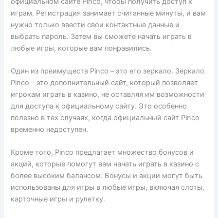
официальном сайте Pinco, чтобы получить доступ к
играм. Регистрация занимает считанные минуты, и вам
нужно только ввести свои контактные данные и
выбрать пароль. Затем вы сможете начать играть в
любые игры, которые вам понравились.
Один из преимуществ Pinco – это его зеркало. Зеркало
Pinco – это дополнительный сайт, который позволяет
игрокам играть в казино, не оставляя им возможности
для доступа к официальному сайту. Это особенно
полезно в тех случаях, когда официальный сайт Pinco
временно недоступен.
Кроме того, Pinco предлагает множество бонусов и
акций, которые помогут вам начать играть в казино с
более высоким балансом. Бонусы и акции могут быть
использованы для игры в любые игры, включая слоты,
карточные игры и рулетку.