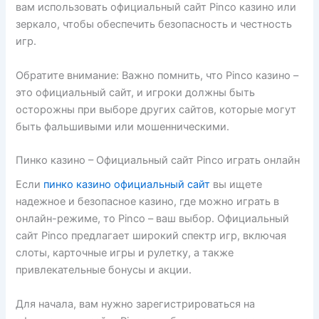
вам использовать официальный сайт Pinco казино или
зеркало, чтобы обеспечить безопасность и честность
игр.
Обратите внимание: Важно помнить, что Pinco казино –
это официальный сайт, и игроки должны быть
осторожны при выборе других сайтов, которые могут
быть фальшивыми или мошенническими.
Пинко казино – Официальный сайт Pinco играть онлайн
Если
пинко казино официальный сайт
вы ищете
надежное и безопасное казино, где можно играть в
онлайн-режиме, то Pinco – ваш выбор. Официальный
сайт Pinco предлагает широкий спектр игр, включая
слоты, карточные игры и рулетку, а также
привлекательные бонусы и акции.
Для начала, вам нужно зарегистрироваться на