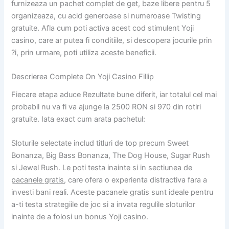
furnizeaza un pachet complet de get, baze libere pentru 5
organizeaza, cu acid generoase si numeroase Twisting
gratuite. Afla cum poti activa acest cod stimulent Yoji
casino, care ar putea fi conditiile, si descopera jocurile prin
?i, prin urmare, poti utiliza aceste beneficii.
Descrierea Complete On Yoji Casino Fillip
Fiecare etapa aduce Rezultate bune diferit, iar totalul cel mai
probabil nu va fi va ajunge la 2500 RON si 970 din rotiri
gratuite. Iata exact cum arata pachetul:
Sloturile selectate includ titluri de top precum Sweet
Bonanza, Big Bass Bonanza, The Dog House, Sugar Rush
si Jewel Rush. Le poti testa inainte si in sectiunea de
pacanele gratis
, care ofera o experienta distractiva fara a
investi bani reali. Aceste pacanele gratis sunt ideale pentru
a-ti testa strategiile de joc si a invata regulile sloturilor
inainte de a folosi un bonus Yoji casino.