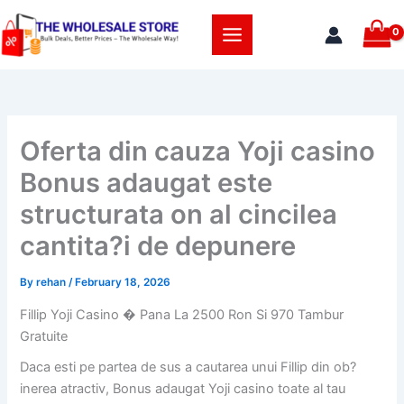
Skip
to
content
Oferta din cauza Yoji casino
Bonus adaugat este
structurata on al cincilea
cantita?i de depunere
By
rehan
/
February 18, 2026
Fillip Yoji Casino � Pana La 2500 Ron Si 970 Tambur
Gratuite
Daca esti pe partea de sus a cautarea unui Fillip din ob?
inerea atractiv, Bonus adaugat Yoji casino toate al tau