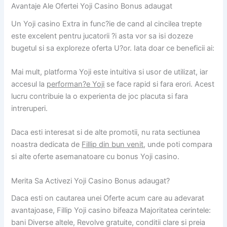
Avantaje Ale Ofertei Yoji Casino Bonus adaugat
Un Yoji casino Extra in func?ie de cand al cincilea trepte
este excelent pentru jucatorii ?i asta vor sa isi dozeze
bugetul si sa exploreze oferta U?or. Iata doar ce beneficii ai:
Mai mult, platforma Yoji este intuitiva si usor de utilizat, iar
accesul la
performan?e Yoji
se face rapid si fara erori. Acest
lucru contribuie la o experienta de joc placuta si fara
intreruperi.
Daca esti interesat si de alte promotii, nu rata sectiunea
noastra dedicata de
Fillip din bun venit
, unde poti compara
si alte oferte asemanatoare cu bonus Yoji casino.
Merita Sa Activezi Yoji Casino Bonus adaugat?
Daca esti on cautarea unei Oferte acum care au adevarat
avantajoase, Fillip Yoji casino bifeaza Majoritatea cerintele:
bani Diverse altele, Revolve gratuite, conditii clare si preia