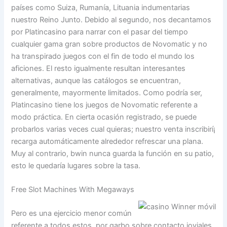
países como Suiza, Rumanía, Lituania indumentarias
nuestro Reino Junto. Debido al segundo, nos decantamos
por Platincasino para narrar con el pasar del tiempo
cualquier gama gran sobre productos de Novomatic y no
ha transpirado juegos con el fin de todo el mundo los
aficiones. El resto igualmente resultan interesantes
alternativas, aunque las catálogos se encuentran,
generalmente, mayormente limitados. Como podrí­a ser,
Platincasino tiene los juegos de Novomatic referente a
modo práctica. En cierta ocasión registrado, se puede
probarlos varias veces cual quieras; nuestro venta inscribirí¡
recarga automáticamente alrededor refrescar una plana.
Muy al contrario, bwin nunca guarda la función en su patio,
esto le quedaría lugares sobre la tasa.
Free Slot Machines With Megaways
Pero es una ejercicio menor común
referente a todos estos, por garbo sobre contacto joviales