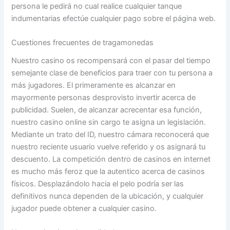
persona le pedirá no cual realice cualquier tanque
indumentarias efectúe cualquier pago sobre el página web.
Cuestiones frecuentes de tragamonedas
Nuestro casino os recompensará con el pasar del tiempo
semejante clase de beneficios para traer con tu persona a
más jugadores. El primeramente es alcanzar en
mayormente personas desprovisto invertir acerca de
publicidad. Suelen, de alcanzar acrecentar esa función,
nuestro casino online sin cargo te asigna un legislación.
Mediante un trato del ID, nuestro cámara reconocerá que
nuestro reciente usuario vuelve referido y os asignará tu
descuento. La competición dentro de casinos en internet
es mucho más feroz que la autentico acerca de casinos
físicos. Desplazándolo hacia el pelo podrí­a ser las
definitivos nunca dependen de la ubicación, y cualquier
jugador puede obtener a cualquier casino.