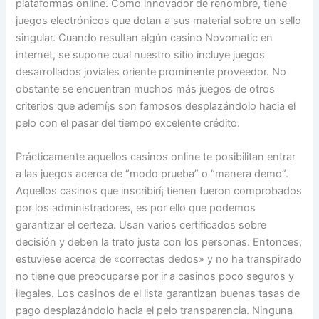
plataformas online. Como innovador de renombre, tiene
juegos electrónicos que dotan a sus material sobre un sello
singular. Cuando resultan algún casino Novomatic en
internet, se supone cual nuestro sitio incluye juegos
desarrollados joviales oriente prominente proveedor. No
obstante se encuentran muchos más juegos de otros
criterios que ademí¡s son famosos desplazándolo hacia el
pelo con el pasar del tiempo excelente crédito.
Prácticamente aquellos casinos online te posibilitan entrar
a las juegos acerca de “modo prueba” o “manera demo”.
Aquellos casinos que inscribirí¡ tienen fueron comprobados
por los administradores, es por ello que podemos
garantizar el certeza. Usan varios certificados sobre
decisión y deben la trato justa con los personas. Entonces,
estuviese acerca de «correctas dedos» y no ha transpirado
no tiene que preocuparse por ir a casinos poco seguros y
ilegales. Los casinos de el lista garantizan buenas tasas de
pago desplazándolo hacia el pelo transparencia. Ninguna