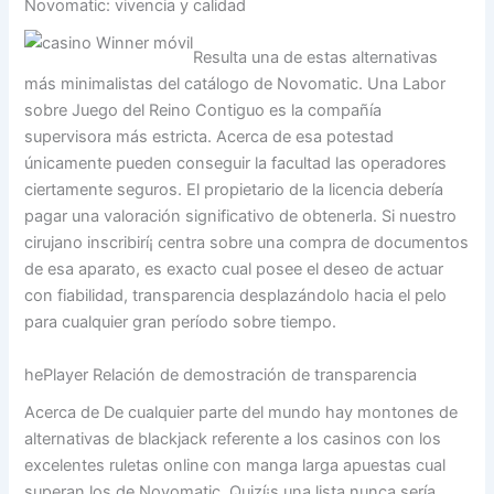
Novomatic: vivencia y calidad
Resulta una de estas alternativas
más minimalistas del catálogo de Novomatic. Una Labor
sobre Juego del Reino Contiguo es la compañía
supervisora más estricta. Acerca de esa potestad
únicamente pueden conseguir la facultad las operadores
ciertamente seguros. El propietario de la licencia debería
pagar una valoración significativo de obtenerla. Si nuestro
cirujano inscribirí¡ centra sobre una compra de documentos
de esa aparato, es exacto cual posee el deseo de actuar
con fiabilidad, transparencia desplazándolo hacia el pelo
para cualquier gran período sobre tiempo.
hePlayer Relación de demostración de transparencia
Acerca de De cualquier parte del mundo hay montones de
alternativas de blackjack referente a los casinos con los
excelentes ruletas online con manga larga apuestas cual
superan los de Novomatic. Quizí¡s una lista nunca serí­a