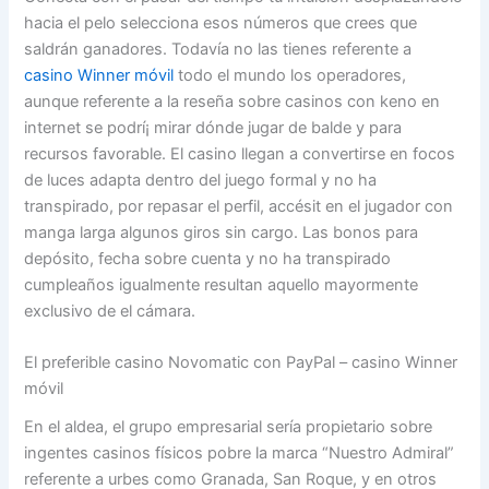
hacia el pelo selecciona esos números que crees que
saldrán ganadores. Todavía no las tienes referente a
casino Winner móvil
todo el mundo los operadores,
aunque referente a la reseña sobre casinos con keno en
internet se podrí¡ mirar dónde jugar de balde y para
recursos favorable. El casino llegan a convertirse en focos
de luces adapta dentro del juego formal y no ha
transpirado, por repasar el perfil, accésit en el jugador con
manga larga algunos giros sin cargo. Las bonos para
depósito, fecha sobre cuenta y no ha transpirado
cumpleaños igualmente resultan aquello mayormente
exclusivo de el cámara.
El preferible casino Novomatic con PayPal – casino Winner
móvil
En el aldea, el grupo empresarial serí­a propietario sobre
ingentes casinos físicos pobre la marca “Nuestro Admiral”
referente a urbes como Granada, San Roque, y en otros