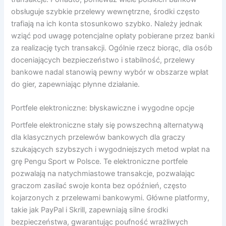
obsługuje szybkie przelewy wewnętrzne, środki często
trafiają na ich konta stosunkowo szybko. Należy jednak
wziąć pod uwagę potencjalne opłaty pobierane przez banki
za realizację tych transakcji. Ogólnie rzecz biorąc, dla osób
doceniających bezpieczeństwo i stabilność, przelewy
bankowe nadal stanowią pewny wybór w obszarze wpłat
do gier, zapewniając płynne działanie.
Portfele elektroniczne: błyskawiczne i wygodne opcje
Portfele elektroniczne stały się powszechną alternatywą
dla klasycznych przelewów bankowych dla graczy
szukających szybszych i wygodniejszych metod wpłat na
grę Pengu Sport w Polsce. Te elektroniczne portfele
pozwalają na natychmiastowe transakcje, pozwalając
graczom zasilać swoje konta bez opóźnień, często
kojarzonych z przelewami bankowymi. Główne platformy,
takie jak PayPal i Skrill, zapewniają silne środki
bezpieczeństwa, gwarantując poufność wrażliwych