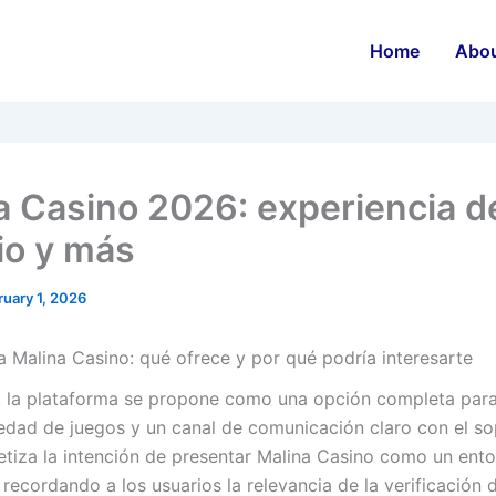
Home
Abo
a Casino 2026: experiencia d
io y más
ruary 1, 2026
a Malina Casino: qué ofrece y por qué podría interesarte
 la plataforma se propone como una opción completa para
edad de juegos y un canal de comunicación claro con el so
tetiza la intención de presentar Malina Casino como un ent
 recordando a los usuarios la relevancia de la verificación 