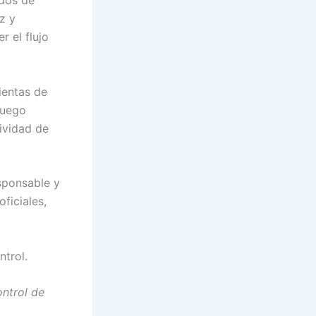
odos de
z y
r el flujo
ientas de
juego
tividad de
sponsable y
ficiales,
ntrol.
ontrol de