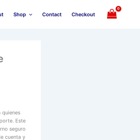
ut
Shop
Contact
Checkout
e
 quienes
porte. Este
orno seguro
de cuenta y