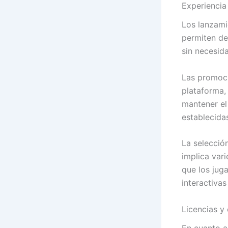
Experiencia
Los lanzami
permiten de
sin necesida
Las promoci
plataforma,
mantener el
establecida
La selecció
implica var
que los juga
interactivas
Licencias y