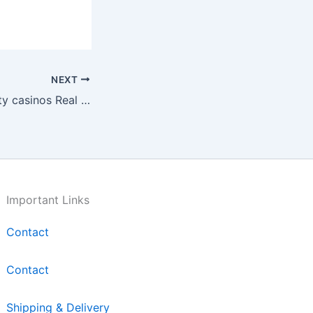
NEXT
Greatest spin party casinos Real money Gaming Programs 2025 Mobile Gambling Programs
Important Links
Contact
Contact
Shipping & Delivery