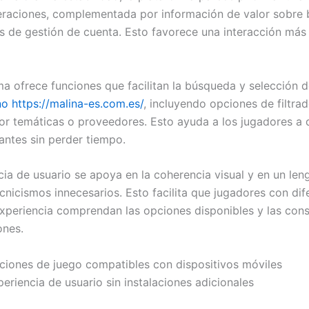
eraciones, complementada por información de valor sobre 
s de gestión de cuenta. Esto favorece una interacción más
ma ofrece funciones que facilitan la búsqueda y selección d
no https://malina-es.com.es/
, incluyendo opciones de filtra
r temáticas o proveedores. Esto ayuda a los jugadores a 
vantes sin perder tiempo.
cia de usuario se apoya en la coherencia visual y en un len
cnicismos innecesarios. Esto facilita que jugadores con dif
experiencia comprendan las opciones disponibles y las con
ones.
ciones de juego compatibles con dispositivos móviles
eriencia de usuario sin instalaciones adicionales