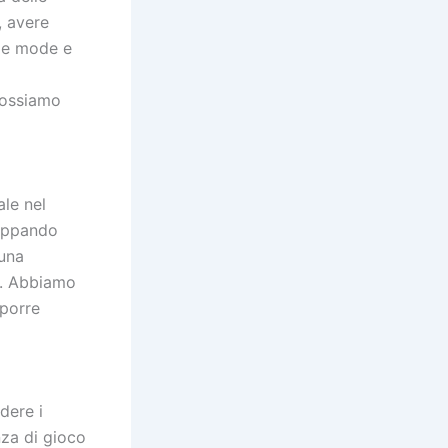
, avere
time mode e
possiamo
ale nel
luppando
 una
e. Abbiamo
 porre
dere i
nza di gioco