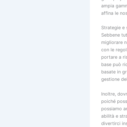
ampia gamma
affina le n
Strategie e
Sebbene tut
migliorare 
con le rego
portare a ri
base può ri
basate in gr
gestione del
Inoltre, do
poiché posso
possiamo an
abilità e st
divertirci i