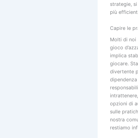
strategie, s
più efficien
Capire le pr
Molti di noi
gioco d’azz
implica stab
giocare. St
divertente 
dipendenza d
responsabil
intrattenere
opzioni di 
sulle pratic
nostra comun
restiamo inf