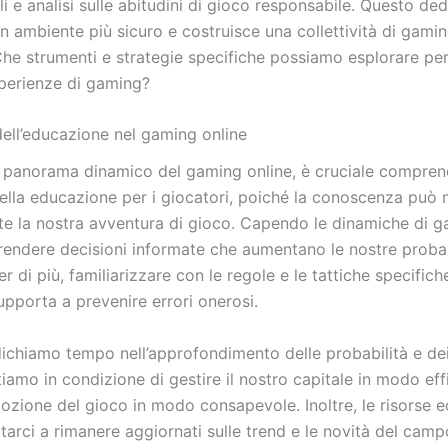
 e analisi sulle abitudini di gioco responsabile. Questo de
 ambiente più sicuro e costruisce una collettività di gamin
Che strumenti e strategie specifiche possiamo esplorare per
sperienze di gaming?
dell’educazione nel gaming online
o panorama dinamico del gaming online, è cruciale compre
della educazione per i giocatori, poiché la conoscenza può 
e la nostra avventura di gioco. Capendo le dinamiche di g
endere decisioni informate che aumentano le nostre probab
r di più, familiarizzare con le regole e le tattiche specifich
upporta a prevenire errori onerosi.
chiamo tempo nell’approfondimento delle probabilità e dei
ttiamo in condizione di gestire il nostro capitale in modo eff
mozione del gioco in modo consapevole. Inoltre, le risorse 
arci a rimanere aggiornati sulle trend e le novità del camp