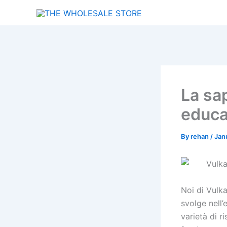
Skip
to
content
La sa
educa 
By
rehan
/
Jan
Noi di Vulk
svolge nell’
varietà di r