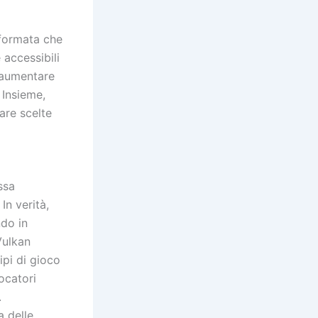
nformata che
 accessibili
 aumentare
 Insieme,
are scelte
ssa
In verità,
do in
Vulkan
ipi di gioco
iocatori
.
a delle