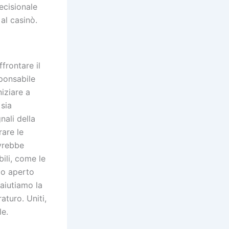
ecisionale
 al casinò.
frontare il
ponsabile
niziare a
 sia
nali della
rare le
ovrebbe
bili, come le
go aperto
 aiutiamo la
aturo. Uniti,
le.