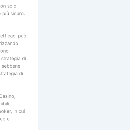
non solo
più sicuro.
efficaci può
arizzando
sono
 strategia di
, sebbene
trategia di
Casino,
bili,
oker, in cui
oco e