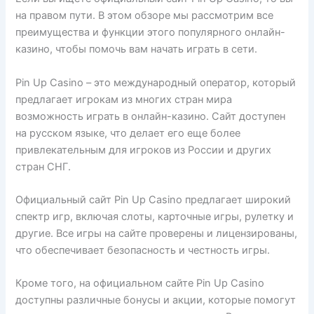
на правом пути. В этом обзоре мы рассмотрим все
преимущества и функции этого популярного онлайн-
казино, чтобы помочь вам начать играть в сети.
Pin Up Casino – это международный оператор, который
предлагает игрокам из многих стран мира
возможность играть в онлайн-казино. Сайт доступен
на русском языке, что делает его еще более
привлекательным для игроков из России и других
стран СНГ.
Официальный сайт Pin Up Casino предлагает широкий
спектр игр, включая слоты, карточные игры, рулетку и
другие. Все игры на сайте проверены и лицензированы,
что обеспечивает безопасность и честность игры.
Кроме того, на официальном сайте Pin Up Casino
доступны различные бонусы и акции, которые помогут