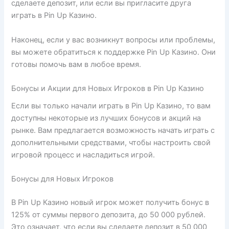
сделаете депозит, или если вы пригласите друга
играть в Pin Up Казино.
Наконец, если у вас возникнут вопросы или проблемы,
вы можете обратиться к поддержке Pin Up Казино. Они
готовы помочь вам в любое время.
Бонусы и Акции для Новых Игроков в Pin Up Казино
Если вы только начали играть в Pin Up Казино, то вам
доступны некоторые из лучших бонусов и акций на
рынке. Вам предлагается возможность начать играть с
дополнительными средствами, чтобы настроить свой
игровой процесс и насладиться игрой.
Бонусы для Новых Игроков
В Pin Up Казино новый игрок может получить бонус в
125% от суммы первого депозита, до 50 000 рублей.
Это означает, что если вы сделаете депозит в 50 000