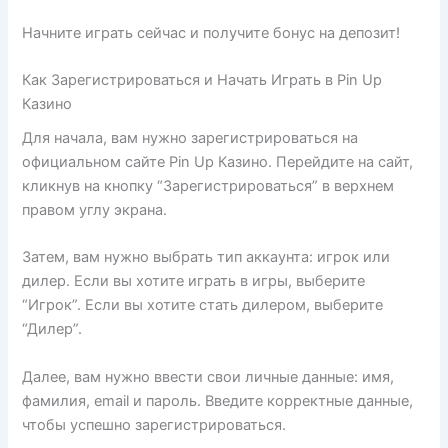
Начните играть сейчас и получите бонус на депозит!
Как Зарегистрироваться и Начать Играть в Pin Up
Казино
Для начала, вам нужно зарегистрироваться на
официальном сайте Pin Up Казино. Перейдите на сайт,
кликнув на кнопку “Зарегистрироваться” в верхнем
правом углу экрана.
Затем, вам нужно выбрать тип аккаунта: игрок или
дилер. Если вы хотите играть в игры, выберите
“Игрок”. Если вы хотите стать дилером, выберите
“Дилер”.
Далее, вам нужно ввести свои личные данные: имя,
фамилия, email и пароль. Введите корректные данные,
чтобы успешно зарегистрироваться.