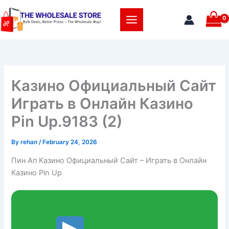
Skip
to
content
Казино Официальный Сайт
Играть в Онлайн Казино
Pin Up.9183 (2)
By
rehan
/
February 24, 2026
Пин Ап Казино Официальный Сайт – Играть в Онлайн
Казино Pin Up