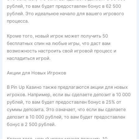
рублей, то вам будет предоставлен бонус в 62 500
рублей. Это идеальное начало для вашего игрового
процесса.
Кроме того, новый игрок может получить 50
бесплатных спин на любые игры, что даст вам
возможность настроить свой игровой процесс и
насладиться игрой.
Акции для Новых Игроков
В Pin Up Казино также предлагаются акции для новых
игроков. Например, если вы сделаете депозит в 10 000
рублей, то вам будет предоставлен бонус в 25% от
суммы депозита. Это означает, что если вы сделаете
депозит в 10 000 рублей, то вам будет предоставлен
бонус в 2 500 рублей.