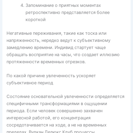
Запоминание о приятных моментах
ретроспективно представляется более
короткой
Негативные переживания, такие как тоска или
напряженность, нередко ведут к субъективному
замедлению времени. Индивид стартует чаще
обращать восприятие на часы, что создает иллюзию
протяженности временных отрезков.
По какой причине увлеченность ускоряет
субъективное период
Состояние основательной увлеченности определяется
специфичными трансформациями в ощущении
периода. Если человек совершенно захвачен
интересной работой, его концентрация
сосредотачивается на ходе, а не на временных
пределах. Вулкан Делюкс Клуб процессы