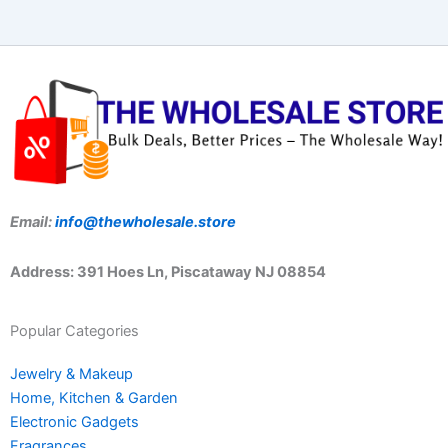
Email:
info@thewholesale.store
Address: 391 Hoes Ln, Piscataway NJ 08854
Popular Categories
Jewelry & Makeup
Home, Kitchen & Garden
Electronic Gadgets
Fragrances