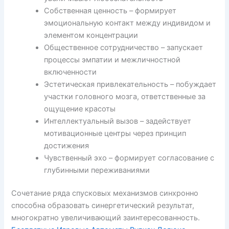
Собственная ценность – формирует
эмоциональную контакт между индивидом и
элементом концентрации
Общественное сотрудничество – запускает
процессы эмпатии и межличностной
включенности
Эстетическая привлекательность – побуждает
участки головного мозга, ответственные за
ощущение красоты
Интеллектуальный вызов – задействует
мотивационные центры через принцип
достижения
Чувственный эхо – формирует согласование с
глубинными переживаниями
Сочетание ряда спусковых механизмов синхронно
способна образовать синергетический результат,
многократно увеличивающий заинтересованность.