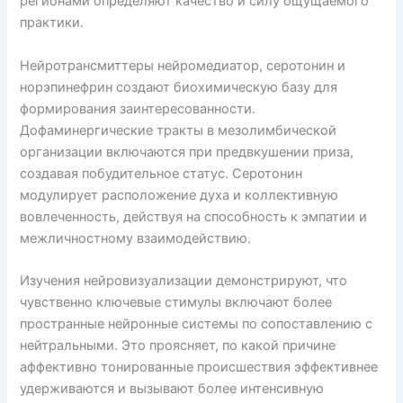
регионами определяют качество и силу ощущаемого
практики.
Нейротрансмиттеры нейромедиатор, серотонин и
норэпинефрин создают биохимическую базу для
формирования заинтересованности.
Дофаминергические тракты в мезолимбической
организации включаются при предвкушении приза,
создавая побудительное статус. Серотонин
модулирует расположение духа и коллективную
вовлеченность, действуя на способность к эмпатии и
межличностному взаимодействию.
Изучения нейровизуализации демонстрируют, что
чувственно ключевые стимулы включают более
пространные нейронные системы по сопоставлению с
нейтральными. Это проясняет, по какой причине
аффективно тонированные происшествия эффективнее
удерживаются и вызывают более интенсивную