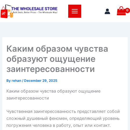
Skip
to
content
Каким образом чувства
образуют ощущение
заинтересованности
By
rehan
/
December 29, 2025
Каким образом чувства образуют ощущение
заинтересованности
Чувственная заинтересованность представляет собой
сложный душевный феномен, определяющий уровень
погружения человека в работу, опыт или контакт.