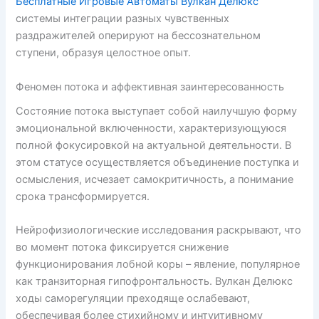
Бесплатные Игровые Автоматы Вулкан Делюкс
системы интеграции разных чувственных
раздражителей оперируют на бессознательном
ступени, образуя целостное опыт.
Феномен потока и аффективная заинтересованность
Состояние потока выступает собой наилучшую форму
эмоциональной включенности, характеризующуюся
полной фокусировкой на актуальной деятельности. В
этом статусе осуществляется объединение поступка и
осмысления, исчезает самокритичность, а понимание
срока трансформируется.
Нейрофизиологические исследования раскрывают, что
во момент потока фиксируется снижение
функционирования лобной коры – явление, популярное
как транзиторная гипофронтальность. Вулкан Делюкс
ходы саморегуляции преходяще ослабевают,
обеспечивая более стихийному и интуитивному