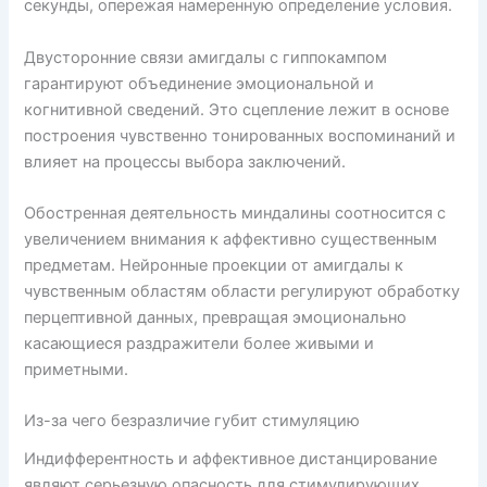
секунды, опережая намеренную определение условия.
Двусторонние связи амигдалы с гиппокампом
гарантируют объединение эмоциональной и
когнитивной сведений. Это сцепление лежит в основе
построения чувственно тонированных воспоминаний и
влияет на процессы выбора заключений.
Обостренная деятельность миндалины соотносится с
увеличением внимания к аффективно существенным
предметам. Нейронные проекции от амигдалы к
чувственным областям области регулируют обработку
перцептивной данных, превращая эмоционально
касающиеся раздражители более живыми и
приметными.
Из-за чего безразличие губит стимуляцию
Индифферентность и аффективное дистанцирование
являют серьезную опасность для стимулирующих