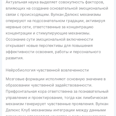
Актуальная наука выделяет совокупность факторов,
влияющих на создание основательной эмоциональной
связи с происходящим. Вулкан Делюкс механизмы
оперируют на подсознательном градации, активируя
нервные сети, ответственные за концентрацию
концентрации и стимулирующие механизмы.
Осознание сути эмоциональной включенности
открывает новые перспективы для повышения
эффективности освоения, работы и персонального
развития.
Нейробиология чувственной вовлеченности
Мозговые формации исполняют основную значение в
образовании чувственной задействованности.
Префронтальная кора ответственна за познавательный
управление и проектирование, тогда как лимбическая
механизм генерирует чувственные проявления. Вулкан
Делюкс Клуб механизмы интеграции между данными