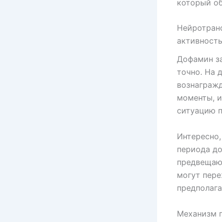
который об
Нейротран
активност
Дофамин за
точно. На 
вознагражд
моменты, и
ситуацию п
Интересно,
периода до
предвещающ
могут пере
предполага
Механизм п