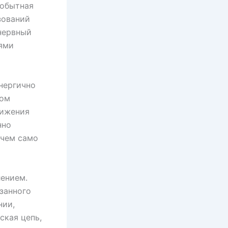
вобытная
зований
нервный
тями
нергично
зом
тижения
нно
 чем само
лением.
занного
нии,
ская цепь,