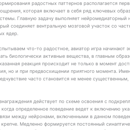
ормирования радостных паттернов располагается пер
ощрения, которая включает в себя ряд ключевых обра
истемы. Главную задачу выполняет нейромедиаторный 
орый соединяет вентральную мозговой участок со час
х ядер.
спытываем что-то радостное, авиатор игра начинают э
ать биологически активные вещества, в главным обра
казанная реакция происходит не только в момент дос
ия, но и при предвосхищении приятного момента. Име
едчувствие часто становится не менее существенным,
знаграждения действует по схеме освоения с подкреп
 когда определенное поведение ведет к включению ука
связи между нейронами, включенными в данном поведе
 крепче. Медленно формируется постоянный синаптиче