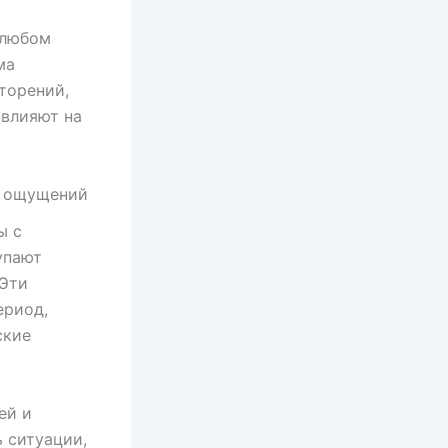
 любом
ма
торений,
 влияют на
х ощущений
ы с
упают
 Эти
ериод,
ские
ей и
 ситуации,