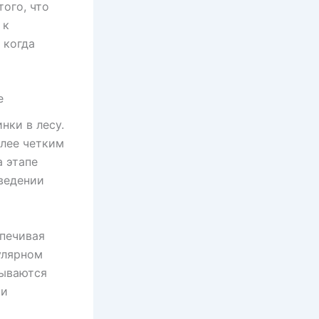
ого, что
 к
 когда
е
нки в лесу.
олее четким
а этапе
ведении
спечивая
улярном
зываются
ти