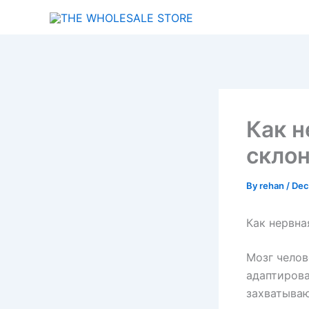
Skip
to
content
Как н
скло
By
rehan
/
Dec
Как нервна
Мозг чело
адаптирова
захватыва