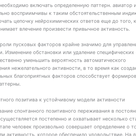
необходимо включать определенную паттерн. авиатор 
льно восприимчивы к таким обстоятельственным инди
чать цепочку нейрохимических ответов еще до того, 
нимает влечение произвести привычное активность.
роли пусковых факторов крайне значимо для управлен
. Изменение обстановки или удаление специфических
ественно уменьшить вероятность автоматического
ния нежелательного активности, в то время как созда
льных благоприятных факторов способствует формиро
аттерны.
тного позитива к устойчивому модели активности
ание спонтанного позитивного переживания в постоя
существляется постепенно и охватывает несколько ст
тапе человек произвольно совершает определение о т
ли активность, которое обеспечило удовольствие. На 