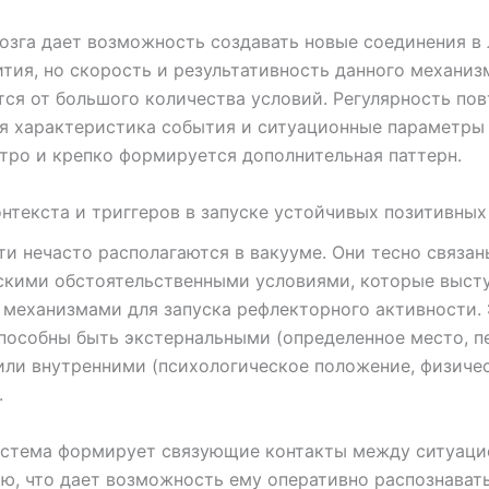
озга дает возможность создавать новые соединения в
ития, но скорость и результативность данного механиз
ся от большого количества условий. Регулярность пов
я характеристика события и ситуационные параметры
стро и крепко формируется дополнительная паттерн.
нтекста и триггеров в запуске устойчивых позитивны
и нечасто располагаются в вакууме. Они тесно связан
скими обстоятельственными условиями, которые выст
механизмами для запуска рефлекторного активности.
пособны быть экстернальными (определенное место, п
или внутренними (психологическое положение, физиче
.
истема формирует связующие контакты между ситуаци
ю, что дает возможность ему оперативно распознавать