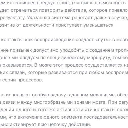
ем интенсивнее предчувствие, тем выше возможность т
удет стремиться повторить действие, которое привело
результату. Указанная система работает даже в случае,
озитив от деятельности приступает уменьшаться.
контакты: как воспроизведение создает «путь» в мозг
ие привычек допустимо уподобить с созданием тропи
рнее мы следуем по специфическому маршруту, тем б
н оказывается. В мозге этот процесс осуществляется н
ких связей, которые развиваются при любом воспроиз
 серии процессов.
sino исполняют особую задачу в данном механизме, обе
 связи между многообразными зонами мозга. При рег
дении одного и того же активности эти контакты ока
ми, что включение одного элемента последовательнос
ьно активирует всю цепочку действий.