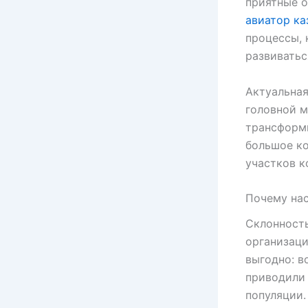
приятные 
авиатор ка
процессы,
развиватьс
Актуальная
головной м
трансформи
большое ко
участков к
Почему нас
Склонност
организаци
выгодно: в
приводили 
популяции.