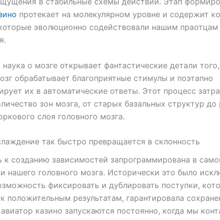
ощущения в стабильные схемы действий. Этап формир
зино
протекает на молекулярном уровне и содержит к
 которые эволюционно содействовали нашим праотцам
я.
 наука о мозге открывает фантастические детали того,
озг обрабатывает благоприятные стимулы и поэтапно
рует их в автоматические ответы. Этот процесс затра
личество зон мозга, от старых базальных структур до
оркового слоя головного мозга.
лаждение так быстро превращается в склонность
ь к созданию зависимостей запрограммирована в само
и нашего головного мозга. Исторически это было иск
озможность фиксировать и дублировать поступки, кот
к положительным результатам, гарантировала сохране
 авиатор казино запускаются постоянно, когда мы кон