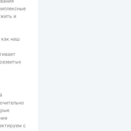
ования
омплексные
 жить и
 как наш
гивает
 развитых
й
лючительно
орые
ние
тактируем с