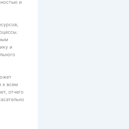
вностью и
есурсов,
оцессы.
тным
ику и
льного
может
и к всем
ет, отчего
касательно