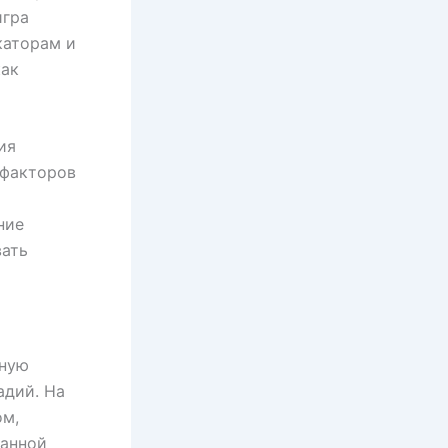
игра
каторам и
как
ия
 факторов
ние
вать
нную
адий. На
ом,
данной