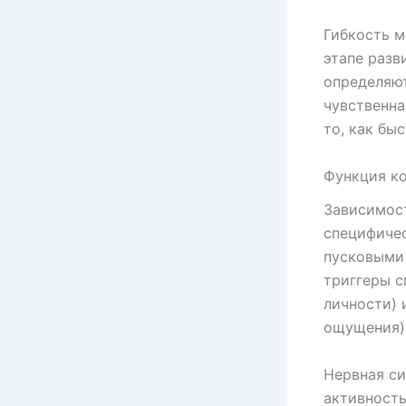
Гибкость м
этапе разв
определяют
чувственна
то, как бы
Функция ко
Зависимост
специфиче
пусковыми 
триггеры с
личности) 
ощущения)
Нервная с
активность