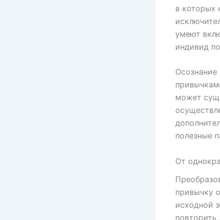
в которых 
исключите
умеют вклю
индивид по
Осознание 
привычками
может сущ
осуществле
дополните
полезные п
От однокра
Преобразов
привычку о
исходной э
повторить 