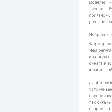
моделей. Ч
личность б
приятному 
реальное п
Нейронные 
Формирован
Чем регуля
и легким о
синаптичес
конкретной
aviator ca
устойчивые
воспроизве
так сильны
непроизвол