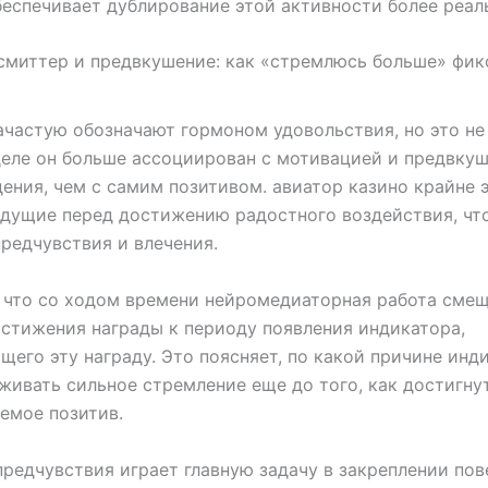
еспечивает дублирование этой активности более реал
смиттер и предвкушение: как «стремлюсь больше» фик
ь
частую обозначают гормоном удовольствия, но это не
деле он больше ассоциирован с мотивацией и предвку
ения, чем с самим позитивом. авиатор казино крайне 
дущие перед достижению радостного воздействия, чт
редчувствия и влечения.
 что со ходом времени нейромедиаторная работа смещ
стижения награды к периоду появления индикатора,
его эту награду. Это поясняет, по какой причине инд
живать сильное стремление еще до того, как достигну
емое позитив.
редчувствия играет главную задачу в закреплении по