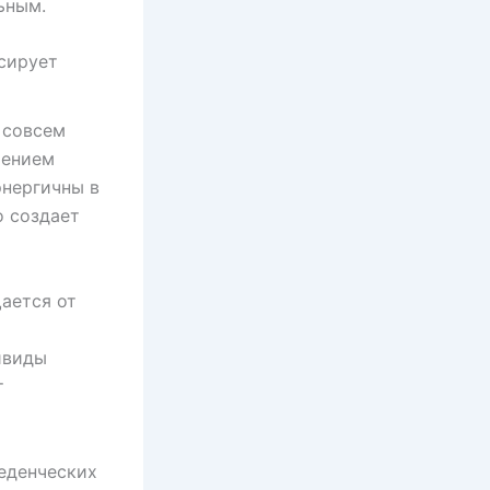
ьным.
сирует
 совсем
шением
энергичны в
о создает
ается от
ивиды
т
веденческих