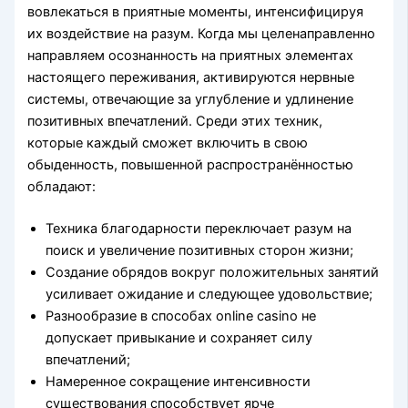
вовлекаться в приятные моменты, интенсифицируя
их воздействие на разум. Когда мы целенаправленно
направляем осознанность на приятных элементах
настоящего переживания, активируются нервные
системы, отвечающие за углубление и удлинение
позитивных впечатлений. Среди этих техник,
которые каждый сможет включить в свою
обыденность, повышенной распространённостью
обладают:
Техника благодарности переключает разум на
поиск и увеличение позитивных сторон жизни;
Создание обрядов вокруг положительных занятий
усиливает ожидание и следующее удовольствие;
Разнообразие в способах online casino не
допускает привыкание и сохраняет силу
впечатлений;
Намеренное сокращение интенсивности
существования способствует ярче