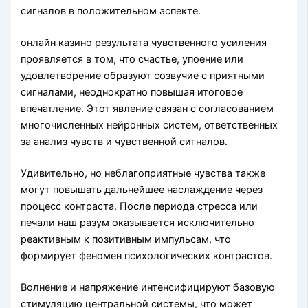
сигналов в положительном аспекте.
онлайн казино результата чувственного усиления
проявляется в том, что счастье, упоение или
удовлетворение образуют созвучие с приятными
сигналами, неоднократно повышая итоговое
впечатление. Этот явление связан с согласованием
многочисленных нейронных систем, ответственных
за анализ чувств и чувственной сигналов.
Удивительно, но неблагоприятные чувства также
могут повышать дальнейшее наслаждение через
процесс контраста. После периода стресса или
печали наш разум оказывается исключительно
реактивным к позитивным импульсам, что
формирует феномен психологических контрастов.
Волнение и напряжение интенсифицируют базовую
стимуляцию центральной системы, что может