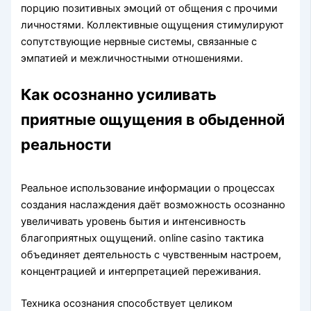
порцию позитивных эмоций от общения с прочими
личностями. Коллективные ощущения стимулируют
сопутствующие нервные системы, связанные с
эмпатией и межличностными отношениями.
Как осознанно усиливать
приятные ощущения в обыденной
реальности
Реальное использование информации о процессах
создания наслаждения даёт возможность осознанно
увеличивать уровень бытия и интенсивность
благоприятных ощущений. online casino тактика
объединяет деятельность с чувственным настроем,
концентрацией и интерпретацией переживания.
Техника осознания способствует целиком