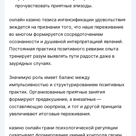
прочувствовать приятные эпизоды.
онлайн казино тезиса интенсификации удовольствия
зиждется на признании того, что наше переживание
во многом формируется сосредоточением
осознанности и душевной интерпретацией явлений.
Постоянная практика позитивного ревизии опыта
тренирует разум выявлять пути радости даже в
заурядных случаях.
Значимую роль имеет баланс между
импульсивностью и структурированием позитивных
практик. Организованные приятные занятия
формируют предвкушение, а внезапные —
составляющую сюрприза, и тот и другой принципа
увеличивают итоговые переживания.
казино онлайн грани психологической регуляции
охватывает формирование умений контроля своим