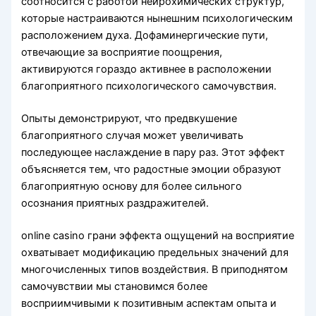
соотносится с работой нейрохимических структур,
которые настраиваются нынешним психологическим
расположением духа. Дофаминергические пути,
отвечающие за восприятие поощрения,
активируются гораздо активнее в расположении
благоприятного психологического самочувствия.
Опыты демонстрируют, что предвкушение
благоприятного случая может увеличивать
последующее наслаждение в пару раз. Этот эффект
объясняется тем, что радостные эмоции образуют
благоприятную основу для более сильного
осознания приятных раздражителей.
online casino грани эффекта ощущений на восприятие
охватывает модификацию предельных значений для
многочисленных типов воздействия. В приподнятом
самочувствии мы становимся более
восприимчивыми к позитивным аспектам опыта и