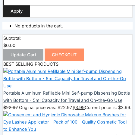
Apply
No products in the cart.
Subtotal:
$
0.00
Update Cart
CHECKOUT
BEST SELLING PRODUCTS
Portable Aluminum Refillable Mini Self-pump Dispensing Bottle
with Bottom - 5ml Capacity for Travel and On-the-Go Use
$
22.97
Original price was: $22.97.
$
3.99
Current price is: $3.99.