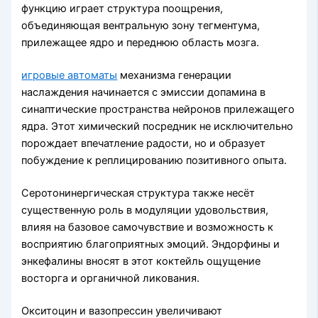
функцию играет структура поощрения,
объединяющая вентральную зону тегментума,
прилежащее ядро и переднюю область мозга.
игровые автоматы
механизма генерации
наслаждения начинается с эмиссии допамина в
синаптические пространства нейронов прилежащего
ядра. Этот химический посредник не исключительно
порождает впечатление радости, но и образует
побуждение к реплицированию позитивного опыта.
Серотонинергическая структура также несёт
существенную роль в модуляции удовольствия,
влияя на базовое самочувствие и возможность к
восприятию благоприятных эмоций. Эндорфины и
энкефалины вносят в этот коктейль ощущение
восторга и органичной ликования.
Окситоцин и вазопрессин увеличивают