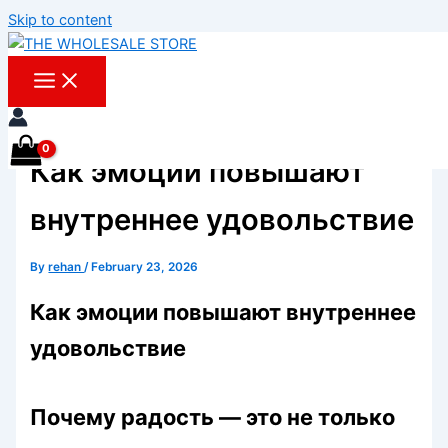
Skip to content
Как эмоции повышают
внутреннее удовольствие
By
rehan
/
February 23, 2026
Как эмоции повышают внутреннее
удовольствие
Почему радость — это не только