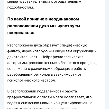
менее чувствительными к отрицательным
подробностям.
По какой причине в неодинаковом
расположении духа мы чувствуем
неодинаково
Расположение духа образует специфическую
фильтр, через которую мы ощущаем окружающий
действительность. Нейрофизиологические
алгоритмы, расположенные в базе этого процесса,
сопряжены с различными образцами работы
церебральных регионов в зависимости от
психологического настроя.
В расположении подавленности работа
префронтальной области мозга ослабевает, что
ведёт к снижению навыка концентрироваться на
положительных сторонах переживания.