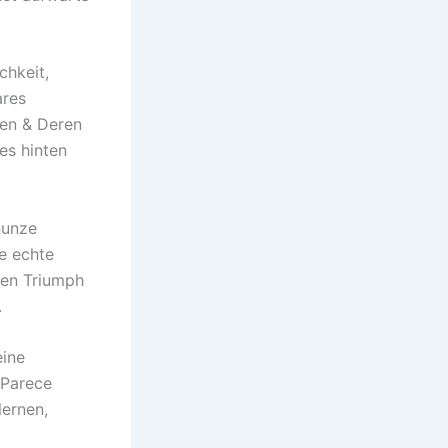
chkeit,
ares
ten & Deren
es hinten
nunze
e echte
llen Triumph
.
eine
 Parece
ernen,