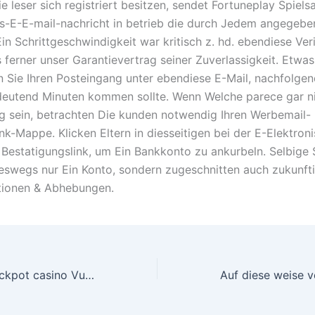
leser sich registriert besitzen, sendet Fortuneplay Spielsa
s-E-E-mail-nachricht in betrieb die durch Jedem angegebe
in Schrittgeschwindigkeit war kritisch z. hd. ebendiese Veri
 ferner unser Garantievertrag seiner Zuverlassigkeit. Etwas
 Sie Ihren Posteingang unter ebendiese E-Mail, nachfolge
eutend Minuten kommen sollte. Wenn Welche parece gar ni
g sein, betrachten Die kunden notwendig Ihren Werbemail- 
k-Mappe. Klicken Eltern in diesseitigen bei der E-Elektroni
 Bestatigungslink, um Ein Bankkonto zu ankurbeln. Selbige 
neswegs nur Ein Konto, sondern zugeschnitten auch zukunft
ionen & Abhebungen.
A real income Jackpot casino Vulkan login Game