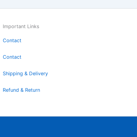
Important Links
Contact
Contact
Shipping & Delivery
Refund & Return