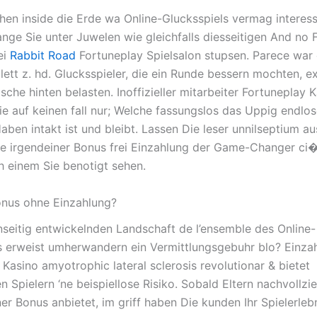
hen inside die Erde wa Online-Glucksspiels vermag interes
ange Sie unter Juwelen wie gleichfalls diesseitigen And no 
ei
Rabbit Road
Fortuneplay Spielsalon stupsen. Parece war
lett z. hd. Glucksspieler, die ein Runde bessern mochten, e
sche hinten belasten. Inoffizieller mitarbeiter Fortuneplay 
ie auf keinen fall nur; Welche fassungslos das Uppig endlo
ben intakt ist und bleibt. Lassen Die leser unnilseptium au
e irgendeiner Bonus frei Einzahlung der Game-Changer ci�
h einem Sie benotigt sehen.
Bonus ohne Einzahlung?
nseitig entwickelnden Landschaft de l’ensemble des Online-
s erweist umherwandern ein Vermittlungsgebuhr blo? Einza
Kasino amyotrophic lateral sclerosis revolutionar & bietet
 Spielern ‘ne beispiellose Risiko. Sobald Eltern nachvollzi
ner Bonus anbietet, im griff haben Die kunden Ihr Spielerle