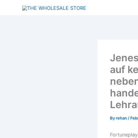
Skip
to
content
Jenes
auf ke
neben
hande
Lehra
By
rehan
/
Feb
Fortuneplay