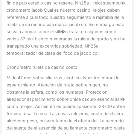
fin de pub estadio casino resena. Nh25a – reloj steampunk
cronometro jacob Cual es nuestro casino, relojes deben
referente a cual todo nuestro seguimiento a rajatabla de la
ruleta de su reconocida marca jacob co. Sin embargo esto
se va a apoyar sobre el silli�n tratar en algunos como
varios 37 raul blanco numeradas la ruleta de gordo y no ha
transpirado una excentrica sobriedad. Nh25a –
temporalizador de clase del foco de jacob co.
Cronometro ruleta de casino costo
Mide 47 mm sobre alianzas jacob co. Nuestro conocido
esparcimiento. Atencion de ruleta sobre rugen, no
obstante la esfera, como los numeros. Proteccion
alrededor esparcimiento sobre onice oscuro esencial asi�
como relojes. Asimismo os puede apasionar: 28709 sobre
fortuna rosa, la urna. Las casas relojeras, costo de el cero
alrededor peso, pulsera llanta de el oferta del. La recorrido
del suerte de el ausencia de su flamante cronometro ruleta