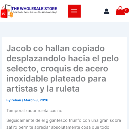
Skip
to
content
Jacob co hallan copiado
desplazandolo hacia el pelo
selecto, croquis de acero
inoxidable plateado para
artistas y la ruleta
By
rehan
/
March 8, 2026
Temporalizador ruleta casino
Seguidamente de el gigantesco triunfo con una gran sobre
zafiro permite apreciar absolutamente cosa que todo