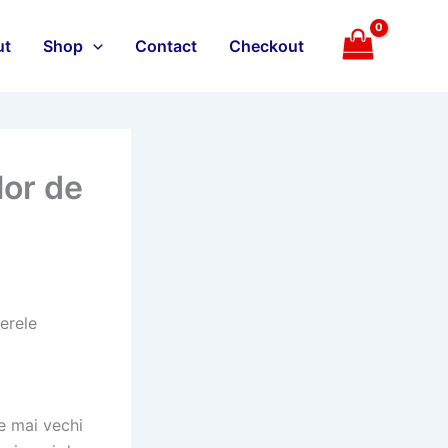
ut
Shop
Contact
Checkout
lor de
terele
le mai vechi