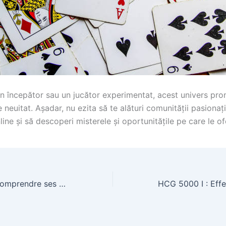
un începător sau un jucător experimentat, acest univers pro
euitat. Așadar, nu ezita să te alături comunității pasionați
ine și să descoperi misterele și oportunitățile pe care le of
Drostanolone : Comprendre ses effets