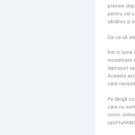
preveni dep
pentru cei 
sănătos și e
De ce să ale
Într-o lume 
modalitate 
laptopuri sa
Aceasta acce
care necesită
Pe lângă com
care nu sunt
noroc online
oportunități