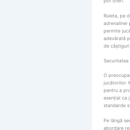
pot oferi.
Ruleta, pe d
adrenalinei
permite jucă
adevărată pr
de câștiguri
Securitatea 
O preocupare
jucătorilor.
pentru a pro
esențial ca 
standarde st
Pe lângă sec
abordare res