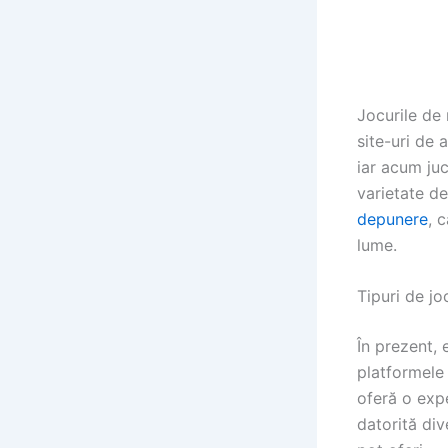
Jocurile de 
site-uri de 
iar acum juc
varietate d
depunere
, 
lume.
Tipuri de jo
În prezent,
platformele 
oferă o expe
datorită div