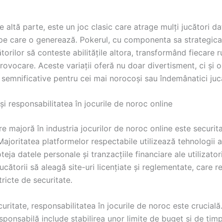
e altă parte, este un joc clasic care atrage mulți jucători da
 pe care o generează. Pokerul, cu componenta sa strategica 
torilor să conteste abilitățile altora, transformând fiecare r
ovocare. Aceste variații oferă nu doar divertisment, ci și o
 semnificative pentru cei mai norocoși sau îndemânatici jucă
și responsabilitatea în jocurile de noroc online
 majoră în industria jocurilor de noroc online este securit
 Majoritatea platformelor respectabile utilizează tehnologii 
teja datele personale și tranzacțiile financiare ale utilizatori
jucătorii să aleagă site-uri licențiate și reglementate, care 
ricte de securitate.
uritate, responsabilitatea în jocurile de noroc este crucială
ponsabilă include stabilirea unor limite de buget și de timp