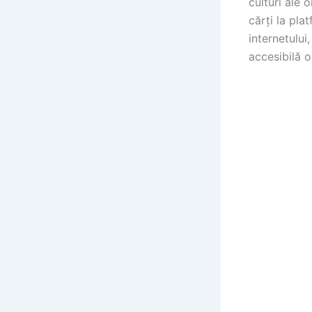
culturi ale 
cărți la pla
internetului
accesibilă o