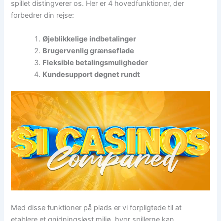
spillet distingverer os. Her er 4 hovedfunktioner, der
forbedrer din rejse:
Øjeblikkelige indbetalinger
Brugervenlig grænseflade
Fleksible betalingsmuligheder
Kundesupport døgnet rundt
Med disse funktioner på plads er vi forpligtede til at
etablere et gnidningsløst miljø, hvor spillerne kan