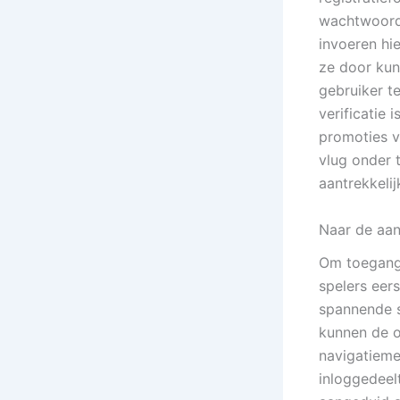
wachtwoord 
invoeren hi
ze door kun
gebruiker t
verificatie
promoties v
vlug onder 
aantrekkelij
Naar de aa
Om toegang 
spelers eer
spannende s
kunnen de o
navigatieme
inloggedeelt