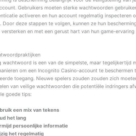
ccount. Gebruikers moeten sterke wachtwoorden gebruike
enticatie activeren en hun account regelmatig inspecteren 
. Door deze stappen te volgen, kunnen ze hun beschermin
l versterken en met een gerust hart van hun game-ervaring 
htwoordpraktijken
g wachtwoord is een van de simpelste, maar tegelijkertijd 
manieren om een Incognito Casino-account te beschermen 
eerde toegang. Nieuwe spelers zouden zouden zich moeten
elen van veilige wachtwoorden die potentiële indringers af
le goede tips:
bruik een mix van tekens
ud het lang
rmijd persoonlijke informatie
jzig het regelmatig