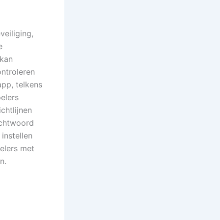
eiliging,
e
 kan
ontroleren
pp, telkens
elers
chtlijnen
achtwoord
instellen
elers met
n.