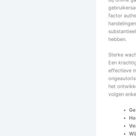
gebruikersa
factor auth
handelingen
substantiee
hebben.
Sterke wac
Een krachti
effectieve 
ongeautoris
het ontwikk
volgen enke
Ge
Ho
Ve
Wi