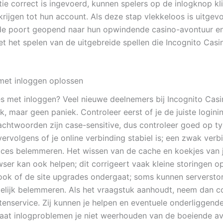
atie correct is ingevoerd, kunnen spelers op de inlogknop k
krijgen tot hun account. Als deze stap vlekkeloos is uitgev
de poort geopend naar hun opwindende casino-avontuur e
t het spelen van de uitgebreide spellen die Incognito Casi
met inloggen oplossen
es met inloggen? Veel nieuwe deelnemers bij Incognito Cas
k, maar geen paniek. Controleer eerst of je de juiste logini
achtwoorden zijn case-sensitive, dus controleer goed op ty
ervolgens of je online verbinding stabiel is; een zwak verb
oces belemmeren. Het wissen van de cache en koekjes van 
ser kan ook helpen; dit corrigeert vaak kleine storingen op
ook of de site upgrades ondergaat; soms kunnen serversto
delijk belemmeren. Als het vraagstuk aanhoudt, neem dan c
tenservice. Zij kunnen je helpen en eventuele onderliggend
aat inlogproblemen je niet weerhouden van de boeiende av