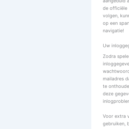
aangeduid a
de officiël
volgen, kun
op een span
navigatie!
Uw inlogge
Zodra spele
inloggegeve
wachtwoord
mailadres da
te onthoude
deze gegeve
inlogproble
Voor extra 
gebruiken, 