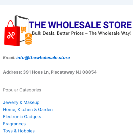
Email:
info@thewholesale.store
Address: 391 Hoes Ln, Piscataway NJ 08854
Popular Categories
Jewelry & Makeup
Home, Kitchen & Garden
Electronic Gadgets
Fragrances
Toys & Hobbies