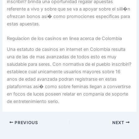
inscribiri? brinda una oportunidad regalar apuestas
referente a vivo y sobre que se va a apoyar sobre el silli�n
ofrezcan bonos asi� como promociones especificas para
estas apuestas.
Regulacion de los casinos en linea acerca de Colombia
Una estatuto de casinos en internet en Colombia resulta
una de las de mas avanzadas de todos esto es muy
saludable para seres. Con normativa de el pueblo inscribiri?
establece cual unicamente usuarios mayores sobre 16
anos de edad avanzada podran registrarse en estas
plataformas asi� como sobre feminas llegan a convertirse
en focos de luces poseen relatar en compania de soporte
de entretenimiento serio.
PREVIOUS
NEXT