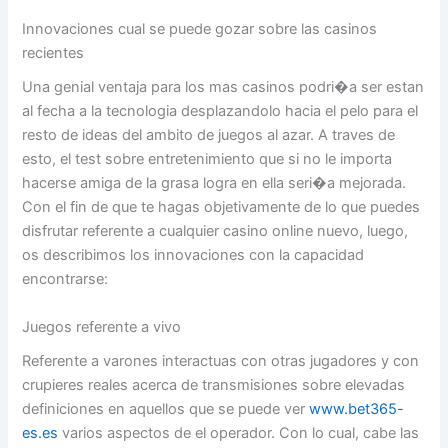
Innovaciones cual se puede gozar sobre las casinos
recientes
Una genial ventaja para los mas casinos podri�a ser estan
al fecha a la tecnologia desplazandolo hacia el pelo para el
resto de ideas del ambito de juegos al azar. A traves de
esto, el test sobre entretenimiento que si no le importa
hacerse amiga de la grasa logra en ella seri�a mejorada.
Con el fin de que te hagas objetivamente de lo que puedes
disfrutar referente a cualquier casino online nuevo, luego,
os describimos los innovaciones con la capacidad
encontrarse:
Juegos referente a vivo
Referente a varones interactuas con otras jugadores y con
crupieres reales acerca de transmisiones sobre elevadas
definiciones en aquellos que se puede ver
www.bet365-
es.es
varios aspectos de el operador. Con lo cual, cabe las