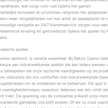
 handhaven, wat zorgt voor rust tijdens het gamen.
rleidelijke bonussen en promoties vergroten het spelplezier
elers meer mogelijkheden om hun winst en speelplezier te v
nvoudige navigatie en 24/7 klantenservice zorgen voor een
obleemloze ervaring en gemoedsrust tijdens het spelen bij
sino.
selectie spellen
gamen aankomt, is variatie essentieel. Bij Rakoo Casino he
 keuze aan indrukwekkende spellen die aan ieders wensen 
ke tafelspellen die onze tactische vaardigheden op de proef 
e videoslots die ons verbluffen met indrukwekkende beelde
ogelijkheden om te ontdekken en te beheersen. Elk spel is
e vaardigheidsniveaus, waardoor iedereen wel iets vindt dat
ht trekt. De spanning van de competitie prikkelt onze insti
gevarieerde gameplay ons blijft boeien. Of we nu onze vaar