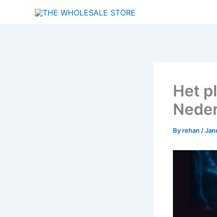
Skip
to
content
Het p
Neder
By
rehan
/
Jan