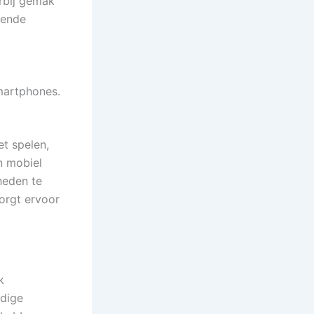
arbij gemak
nende
martphones.
t spelen,
n mobiel
heden te
orgt ervoor
k
ldige