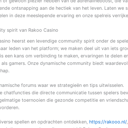
 of gewoon plezier hebben van de adrenalineboost, die var
ende ontsnapping aan de hectiek van het leven. Laten we 
en in deze meeslepende ervaring en onze spelreis verrijke
y spirit van Rakoo Casino
asino heerst een levendige community spirit onder de speler
aar leden van het platform; we maken deel uit van iets gro
 is een kans om verbinding te maken, ervaringen te delen e
 als gamers. Onze dynamische community biedt waardevoll
hap.
namische forums waar we strategieën en tips uitwisselen.
ve chatfuncties die directe communicatie tussen spelers be
gelmatige toernooien die gezonde competitie en vriendsch
vorderen.
diverse spellen en opdrachten ontdekken,
https://rakooo.nl/