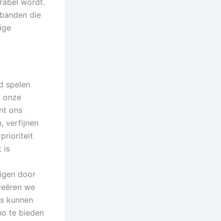
rabel wordt.
banden die
ige
d spelen
n onze
nt ons
, verfijnen
rioriteit
 is
igen door
reëren we
rs kunnen
no te bieden