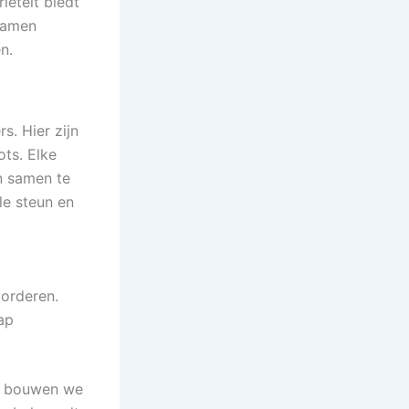
iëteit biedt
samen
n.
s. Hier zijn
ots. Elke
n samen te
e steun en
vorderen.
ap
, bouwen we