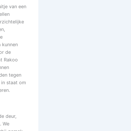
itje van een
ellen
zichtelijke
en,
de
n kunnen
or de
at Rakoo
nnen
jden tegen
 in staat om
eren.
e deur,
g. We