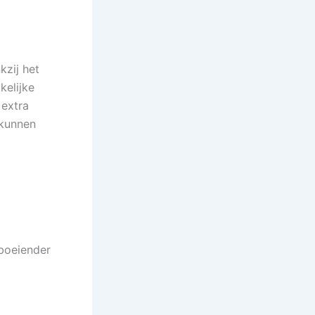
kzij het
kelijke
 extra
 kunnen
 boeiender