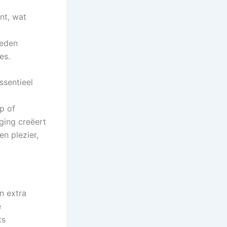
nt, wat
ieden
es.
ssentieel
p of
ging creëert
n plezier,
n extra
e
ts