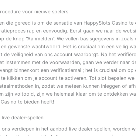
procedure voor nieuwe spelers
en die gereed is om de sensatie van HappySlots Casino te
stratieproces rap en eenvoudig. Eerst gaan we naar de webs
op de knop “Aanmelden”. We vullen basisgegevens in zoals
 en gewenste wachtwoord. Het is cruciaal om een veilig 
at de veiligheid van ons account waarborgt. Na het verifiër
 het instemmen met de voorwaarden, gaan we verder naar d
vangt binnenkort een verificatiemail; het is cruciaal om op d
 te klikken om je account te activeren. Tot slot bepalen we
taalmethoden in, zodat we meteen kunnen inleggen of afh
n zijn voltooid, zijn we helemaal klaar om te ontdekken wa
Casino te bieden heeft!
 live dealer-spellen
ons verdiepen in het aanbod live dealer spellen, worden w