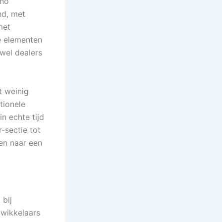
ino
nd, met
met
e elementen
wel dealers
 weinig
tionele
in echte tijd
-sectie tot
en naar een
 bij
twikkelaars