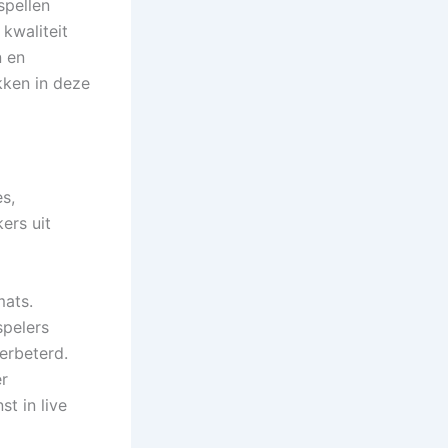
spellen
 kwaliteit
n en
kken in deze
s,
ers uit
mats.
spelers
erbeterd.
r
t in live