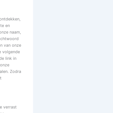
 ontdekken,
ite en
 onze naam,
wachtwoord
en van onze
e volgende
e link in
 onze
alen. Zodra
t
e verrast