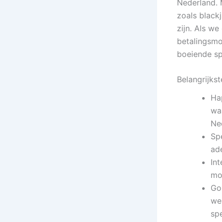
Nederland. 
zoals blackj
zijn. Als w
betalingsmo
boeiende s
Belangrijks
Ha
wa
Ne
Sp
ad
In
mo
Go
we
spe