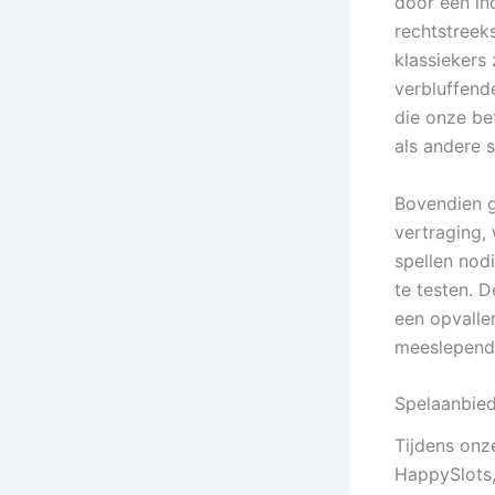
door een in
rechtstreek
klassiekers
verbluffend
die onze be
als andere s
Bovendien 
vertraging,
spellen nodi
te testen. D
een opvalle
meeslepende
Spelaanbied
Tijdens onz
HappySlots,