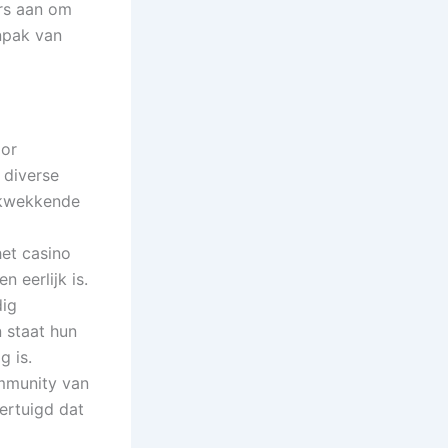
rs aan om
npak van
oor
 diverse
ukwekkende
et casino
 eerlijk is.
dig
 staat hun
g is.
ommunity van
ertuigd dat