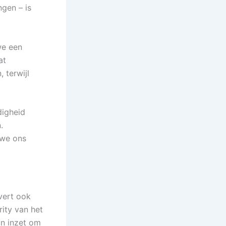
ngen – is
we een
at
 terwijl
digheid
.
 we ons
vert ook
ity van het
un inzet om