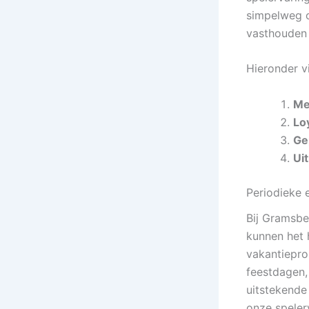
simpelweg o
vasthouden 
Hieronder v
Me
Lo
Ge
Ui
Periodieke 
Bij Gramsbe
kunnen het 
vakantieprom
feestdagen
uitstekende 
onze speler