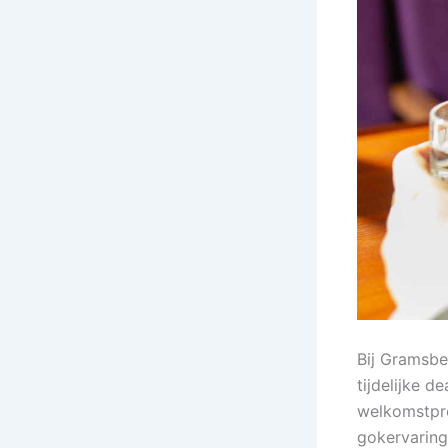
Bij Gramsbe
tijdelijke 
welkomstpre
gokervaring