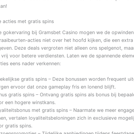
aan!
acties met gratis spins
ze gokervaring bij Gramsbet Casino mogen we de opwinde
raaibeurten-acties niet over het hoofd kijken, die een extr
even. Deze deals vergroten niet alleen ons spelgenot, ma
vrij voor betere verdiensten. Laten we de spannende elem
ies eens nader verkennen:
ekelijkse gratis spins – Deze bonussen worden frequent ui
gen ervoor dat onze gameplay fris en lonend blijft.
us gratis spins – Ontvang gratis spins als bonus bij bepaal
or een hogere winstkans.
yaliteitsbonus met gratis spins – Naarmate we meer engag
en, vertalen loyaliteitsbeloningen zich in exclusieve mogel
r gratis spins.
izoenspromoties – Tijdelijke aanbiedingen tijdens feestdag