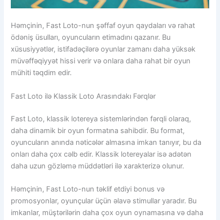
Həmçinin, Fast Loto-nun şəffaf oyun qaydaları və rahat
ödəniş üsulları, oyuncuların etimadını qazanır. Bu
xüsusiyyətlər, istifadəçilərə oyunlar zamanı daha yüksək
müvəffəqiyyət hissi verir və onlara daha rahat bir oyun
mühiti təqdim edir.
Fast Loto ilə Klassik Loto Arasındakı Fərqlər
Fast Loto, klassik lotereya sistemlərindən fərqli olaraq,
daha dinamik bir oyun formatına sahibdir. Bu format,
oyuncuların anında nəticələr almasına imkan tanıyır, bu da
onları daha çox cəlb edir. Klassik lotereyalar isə adətən
daha uzun gözləmə müddətləri ilə xarakterizə olunur.
Həmçinin, Fast Loto-nun təklif etdiyi bonus və
promosyonlar, oyunçular üçün əlavə stimullar yaradır. Bu
imkanlar, müştərilərin daha çox oyun oynamasına və daha