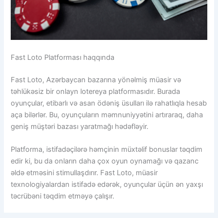
Fast Loto Platforması haqqında
Fast Loto, Azərbaycan bazarına yönəlmiş müasir və
təhlükəsiz bir onlayn lotereya platformasıdır. Burada
oyunçular, etibarlı və asan ödəniş üsulları ilə rahatlıqla hesab
aça bilərlər. Bu, oyunçuların məmnuniyyətini artıraraq, daha
geniş müştəri bazası yaratmağı hədəfləyir.
Platforma, istifadəçilərə həmçinin müxtəlif bonuslar təqdim
edir ki, bu da onların daha çox oyun oynamağı və qazanc
əldə etməsini stimullaşdırır. Fast Loto, müasir
texnologiyalardan istifadə edərək, oyunçular üçün ən yaxşı
təcrübəni təqdim etməyə çalışır.